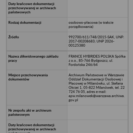
osobowo-płacowa (w trakcie
porządkowania)
992700/611/748/2015-SAK, UNP:
2017-00208683; UNP 2026-
00125380
FRANCE HYBRIDES POLSKA Spółka
z o.o., 85-766 Bydgoszcz, ul.
Fordońska 246/64
Archiwum Państwowe w Warszawie
Oddział Dokumentacji Osobowej i
Płacowej w Milanówku, ul. Stefana
Okrzei 1, 05-822 Milanówek, tel. 22
724 76 05, adres e-mail:
apw.milanowek@warszawa.archiwa.
gov.pl