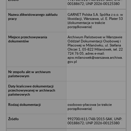
00188672; UNP 2026-00125380
GARNET Polska S.A. Spółka z o.o. w
likwidacji, Warszawa, ul. E. Plater 53
(dokumentacja w trakcie
porządkowania)
Archiwum Państwowe w Warszawie
Oddział Dokumentacji Osobowej i
Płacowej w Milanówku, ul. Stefana
Okrzei 1, 05-822 Milanówek, tel. 22
724 76 05, adres e-mail:
apw.milanowek@warszawa.archiwa.
gov.pl
osobowo-płacowa (w trakcie
porządkowania)
992700/611/748/2015-SAK, UNP:
00188672; UNP 2026-00125380