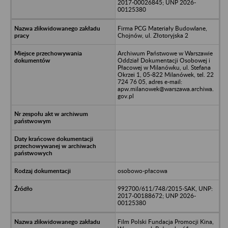
2017-00026845; UNP 2026-
00125380
Firma PCG Materiały Budowlane,
Chojnów, ul. Złotoryjska 2
Archiwum Państwowe w Warszawie
Oddział Dokumentacji Osobowej i
Płacowej w Milanówku, ul. Stefana
Okrzei 1, 05-822 Milanówek, tel. 22
724 76 05, adres e-mail:
apw.milanowek@warszawa.archiwa.
gov.pl
osobowo-płacowa
992700/611/748/2015-SAK, UNP:
2017-00188672; UNP 2026-
00125380
Film Polski Fundacja Promocji Kina,