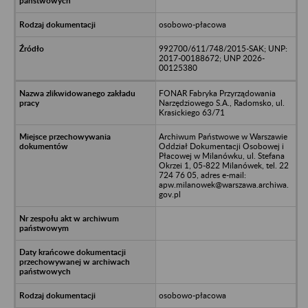
osobowo-płacowa
992700/611/748/2015-SAK; UNP:
2017-00188672; UNP 2026-
00125380
FONAR Fabryka Przyrządowania
Narzędziowego S.A., Radomsko, ul.
Krasickiego 63/71
Archiwum Państwowe w Warszawie
Oddział Dokumentacji Osobowej i
Płacowej w Milanówku, ul. Stefana
Okrzei 1, 05-822 Milanówek, tel. 22
724 76 05, adres e-mail:
apw.milanowek@warszawa.archiwa.
gov.pl
osobowo-płacowa