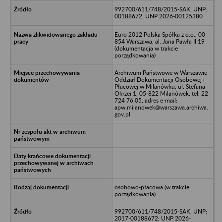
992700/611/748/2015-SAK, UNP:
00188672; UNP 2026-00125380
Euro 2012 Polska Spółka z o.o., 00-
854 Warszawa, al. Jana Pawła II 19
(dokumentacja w trakcie
porządkowania)
Archiwum Państwowe w Warszawie
Oddział Dokumentacji Osobowej i
Płacowej w Milanówku, ul. Stefana
Okrzei 1, 05-822 Milanówek, tel. 22
724 76 05, adres e-mail:
apw.milanowek@warszawa.archiwa.
gov.pl
osobowo-płacowa (w trakcie
porządkowania)
992700/611/748/2015-SAK, UNP:
2017-00188672; UNP 2026-