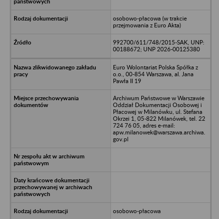
osobowo-płacowa (w trakcie
przejmowania z Euro Akta)
992700/611/748/2015-SAK, UNP:
00188672; UNP 2026-00125380
Euro Wolontariat Polska Spółka z
o.o., 00-854 Warszawa, al. Jana
Pawła II 19
Archiwum Państwowe w Warszawie
Oddział Dokumentacji Osobowej i
Płacowej w Milanówku, ul. Stefana
Okrzei 1, 05-822 Milanówek, tel. 22
724 76 05, adres e-mail:
apw.milanowek@warszawa.archiwa.
gov.pl
osobowo-płacowa