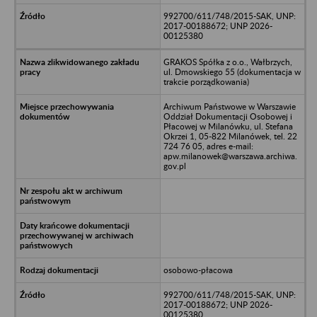
992700/611/748/2015-SAK, UNP:
2017-00188672; UNP 2026-
00125380
GRAKOS Spółka z o.o., Wałbrzych,
ul. Dmowskiego 55 (dokumentacja w
trakcie porządkowania)
Archiwum Państwowe w Warszawie
Oddział Dokumentacji Osobowej i
Płacowej w Milanówku, ul. Stefana
Okrzei 1, 05-822 Milanówek, tel. 22
724 76 05, adres e-mail:
apw.milanowek@warszawa.archiwa.
gov.pl
osobowo-płacowa
992700/611/748/2015-SAK, UNP:
2017-00188672; UNP 2026-
00125380