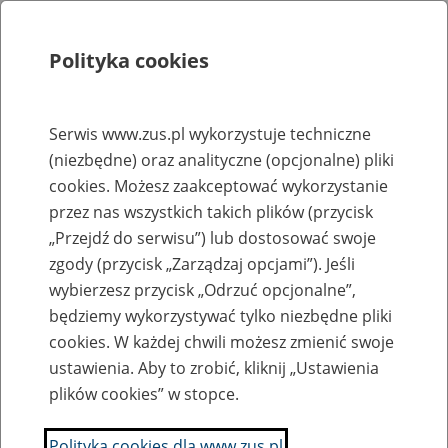
Polityka cookies
Szukaj
Menu
Serwis www.zus.pl wykorzystuje techniczne
(niezbędne) oraz analityczne (opcjonalne) pliki
Rejestry, ewidencje i archiwa
cookies. Możesz zaakceptować wykorzystanie
Baza zlikwidowanych lub
przez nas wszystkich takich plików (przycisk
„Przejdź do serwisu”) lub dostosować swoje
przekształconych zakładów pracy
zgody (przycisk „Zarządzaj opcjami”). Jeśli
wybierzesz przycisk „Odrzuć opcjonalne”,
Nazwa zakładu pracy:
będziemy wykorzystywać tylko niezbędne pliki
cookies. W każdej chwili możesz zmienić swoje
ustawienia. Aby to zrobić, kliknij „Ustawienia
plików cookies” w stopce.
SZUKAJ
Polityka cookies dla www.zus.pl