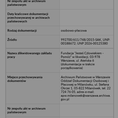
osobowo-płacowa
992700/611/748/2015-SAK, UNP:
00188672; UNP 2026-00125380
Fundacja "Jesteś Czlowiekiem -
Pomóż" w likwidacji, 03-978
Warszawa, ul. Ateńska 6
(dokumentacja w trakcie
porządkowania)
Archiwum Państwowe w Warszawie
Oddział Dokumentacji Osobowej i
Płacowej w Milanówku, ul. Stefana
Okrzei 1, 05-822 Milanówek, tel. 22
724 76 05, adres e-mail:
apw.milanowek@warszawa.archiwa.
gov.pl