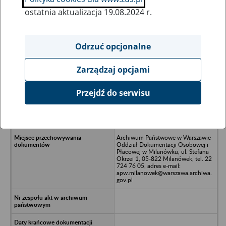
ostatnia aktualizacja 19.08.2024 r.
Wszystkie uwagi można przesyłać poprzez
formularz
Odrzuć opcjonalne
Zarządzaj opcjami
Ukryj wszystkie pozycje bazy
Przejdź do serwisu
Przedsiębiorstwo Produkcyjno-
Usługowo-Handlowe GOBO, 35-
103 Rzeszów, ul. Hanasiewicza 4
Archiwum Państwowe w Warszawie
Oddział Dokumentacji Osobowej i
Płacowej w Milanówku, ul. Stefana
Okrzei 1, 05-822 Milanówek, tel. 22
724 76 05, adres e-mail:
apw.milanowek@warszawa.archiwa.
gov.pl