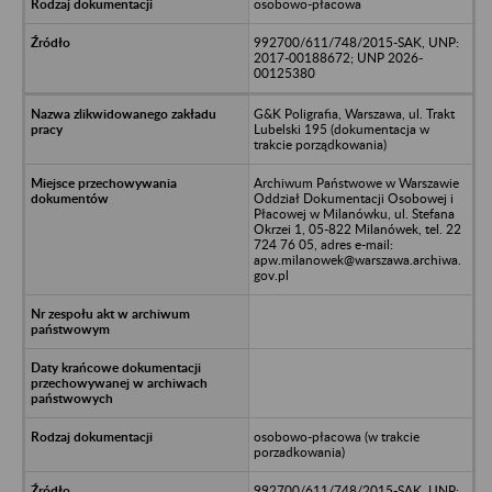
osobowo-płacowa
992700/611/748/2015-SAK, UNP:
2017-00188672; UNP 2026-
00125380
G&K Poligrafia, Warszawa, ul. Trakt
Lubelski 195 (dokumentacja w
trakcie porządkowania)
Archiwum Państwowe w Warszawie
Oddział Dokumentacji Osobowej i
Płacowej w Milanówku, ul. Stefana
Okrzei 1, 05-822 Milanówek, tel. 22
724 76 05, adres e-mail:
apw.milanowek@warszawa.archiwa.
gov.pl
osobowo-płacowa (w trakcie
porzadkowania)
992700/611/748/2015-SAK, UNP: