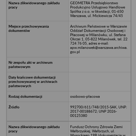
GEOMETRA Przedsiębiorstwo
Produkcyjno Usługowo Handlowe
Spółka z o.o. w likwidacji, 01-650
Warszawa, ul. Mickiewicza 74/45
Archiwum Państwowe w Warszawie
Oddział Dokumentacji Osobowej i
Płacowej w Milanówku, ul. Stefana
Okrzei 1, 05-822 Milanówek, tel. 22
724 76 05, adres e-mail:
apw.milanowek@warszawa.archiwa.
gov.pl
osobowo-płacowa
992700/611/748/2015-SAK, UNP:
2017-00188672; UNP 2026-
00125380
Fundusz Ochrony Zdrowia Ziemi
Wałbrzyskiej, Wałbrzych, ul.
Wysockiego 19B (dokumentacja w