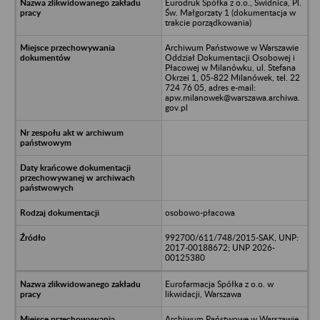
Eurodruk Spółka z o.o., Świdnica, Pl.
Św. Małgorzaty 1 (dokumentacja w
trakcie porządkowania)
Archiwum Państwowe w Warszawie
Oddział Dokumentacji Osobowej i
Płacowej w Milanówku, ul. Stefana
Okrzei 1, 05-822 Milanówek, tel. 22
724 76 05, adres e-mail:
apw.milanowek@warszawa.archiwa.
gov.pl
osobowo-płacowa
992700/611/748/2015-SAK, UNP:
2017-00188672; UNP 2026-
00125380
Eurofarmacja Spółka z o.o. w
likwidacji, Warszawa
Archiwum Państwowe w Warszawie