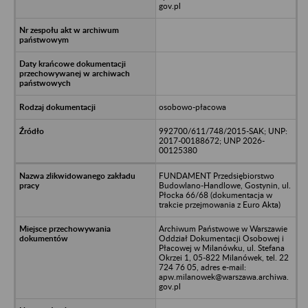
gov.pl
osobowo-płacowa
992700/611/748/2015-SAK; UNP:
2017-00188672; UNP 2026-
00125380
FUNDAMENT Przedsiębiorstwo
Budowlano-Handlowe, Gostynin, ul.
Płocka 66/68 (dokumentacja w
trakcie przejmowania z Euro Akta)
Archiwum Państwowe w Warszawie
Oddział Dokumentacji Osobowej i
Płacowej w Milanówku, ul. Stefana
Okrzei 1, 05-822 Milanówek, tel. 22
724 76 05, adres e-mail:
apw.milanowek@warszawa.archiwa.
gov.pl