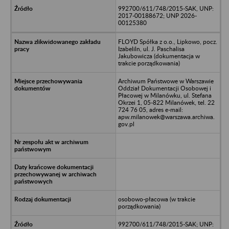
992700/611/748/2015-SAK, UNP:
2017-00188672; UNP 2026-
00125380
FLOYD Spółka z o.o., Lipkowo, pocz.
Izabeliln, ul. J. Paschalisa
Jakubowicza (dokumentacja w
trakcie porządkowania)
Archiwum Państwowe w Warszawie
Oddział Dokumentacji Osobowej i
Płacowej w Milanówku, ul. Stefana
Okrzei 1, 05-822 Milanówek, tel. 22
724 76 05, adres e-mail:
apw.milanowek@warszawa.archiwa.
gov.pl
osobowo-płacowa (w trakcie
porządkowania)
992700/611/748/2015-SAK; UNP: