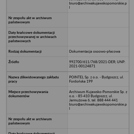
biuro@archiwakujawskopomorskie.p
l
Dokumentacja osoowo-płacowa
992700/611/768/2021-DER; UNP:
2021-00124871
POINTEL Sp. z o.o. - Bydgoszcz, ul.
Fordońska 199
Archiwum Kujawsko-Pomorskie Sp. z
o.o. - 85-410 Bydgoszcz, ul.
Jarmużowa 6, tel. 888 444 441
biuro@archiwakujawskopomorskie.p
l