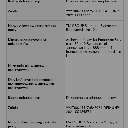
Dokumentacja kadrowo-płacowa
992700/611/296/2016-SAK; UNP:
2021-00382322
TM GROUP Sp. z o.o - Bydgoszcz, ul.
Bronikowskiego 12a
Archiwum Kujawsko-Pomorskie Sp. z
o.o. - 85-410 Bydgoszcz, ul.
Jarmużowa 6, tel. 888 444 441
biuro@archiwakujawskopomorskie.p
l
Dokumentacja odobowo-płacowa
992700/611/768/2021-DER; UNP:
2021-00124871
My FASHION Sp. z o.o. - Morag, ul.
Dąbrowskiego 16B