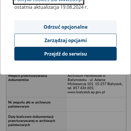
ostatnia aktualizacja 19.08.2024 r.
Wszystkie uwagi można przesyłać poprzez
formularz
Odrzuć opcjonalne
Zarządzaj opcjami
Ukryj wszystkie pozycje bazy
Przejdź do serwisu
I Prywatne Liceum Ogółnokstałcące
im. Ks. Józefa Tischnera w Siedlcach
Archiwum Państwowe w
Białymstoku - ul. Adama
Mickiewicza 101, 15-257 Białystok;
tel. 857 436 605;
www.bialystok.ap.gov.pl