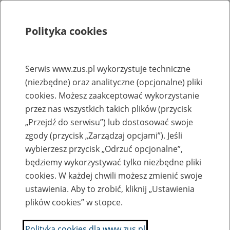
Polityka cookies
Szukaj
Menu
Serwis www.zus.pl wykorzystuje techniczne
(niezbędne) oraz analityczne (opcjonalne) pliki
Rejestry, ewidencje i archiwa
cookies. Możesz zaakceptować wykorzystanie
Baza zlikwidowanych lub
przez nas wszystkich takich plików (przycisk
„Przejdź do serwisu”) lub dostosować swoje
przekształconych zakładów pracy
zgody (przycisk „Zarządzaj opcjami”). Jeśli
wybierzesz przycisk „Odrzuć opcjonalne”,
Nazwa zakładu pracy:
będziemy wykorzystywać tylko niezbędne pliki
cookies. W każdej chwili możesz zmienić swoje
ustawienia. Aby to zrobić, kliknij „Ustawienia
plików cookies” w stopce.
SZUKAJ
Polityka cookies dla www.zus.pl