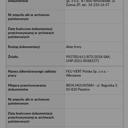
Sp. z o.o., 87-800 Włocławek, ul.
Żytnia 2F; tel.: 54 233-16-57
Akta firmy
992700/611/872/2018-SAK;
UNP:2021-00382371
FEU VERT Polska Sp. z o.o. -
Warszawa
IRON MOUNTAIN - ul. Regulska 2;
05-820 Piastów