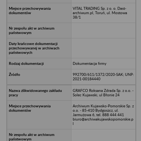
VITAL TRADING Sp. z o. o. Dast-
archiwum.pl, Toruń, ul. Mostowa
38/1
Dokumentacja firmy
992700/611/1372/2020-SAK; UNP:
2021-00184440
GRAFCO Roksana Zdrada Sp. z o.o. -
Solec Kujawski, ul Błonie 24
Archiwum Kujawsko-Pomorskie Sp. z
o.o. - 85-410 Bydgoszcz, ul.
Jarmużowa 6, tel. 888 444 441
biuro@archiwakujawskopomorskie.p
l