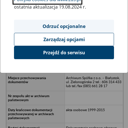
ostatnia aktualizacja 19.08.2024 r.
Wszystkie uwagi można przesyłać poprzez
formularz
Odrzuć opcjonalne
Zarządzaj opcjami
Ukryj wszystkie pozycje bazy
Przejdź do serwisu
AR-TRADE Sp. z o.o. (“ARSENAL”),
15-691 Białystok, ul. Gen. F.
Kleeberga 12
Archiwum Spółka z o.o. – Białystok,
ul. Zielonogórska 2 tel.: 606 314 433
lub tel./fax (085) 661 28 17
akta osobowe 1999-2015
Dokumentacja osobowo-płacowa