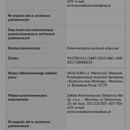
659; e-mail:
archiwumaktwroclaw@wp.pl
Dokumentacja osobowo-płacowa
992700/611/2487/2015-SAK; UNP:
2017-00000635
WOD-KAN s.c. Machnicki, Makarski
Przedsiębiorstwo Inżynierii Sanitarnej
i Budownictwa Wodnego - Wrocław;
ul. Bolesława Prusa 75/79
Zakład Archiwistyczny Składnica Akt
Sp. z o.o. – Wrocław, ul. Dworcowa
10; tel. kom. 501 325 007; 607-706-
659; e-mail:
archiwumaktwroclaw@wp.pl