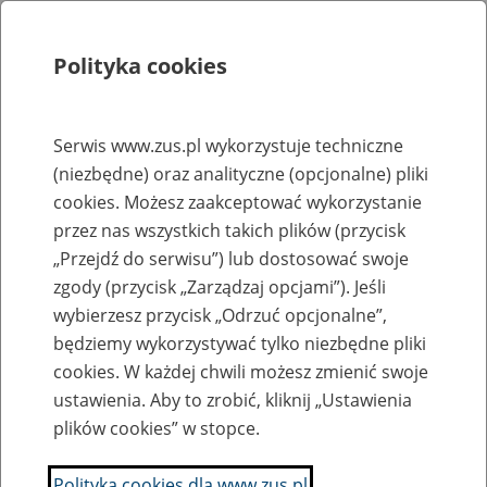
Polityka cookies
Szukaj
Menu
Serwis www.zus.pl wykorzystuje techniczne
(niezbędne) oraz analityczne (opcjonalne) pliki
Rejestry, ewidencje i archiwa
cookies. Możesz zaakceptować wykorzystanie
Baza zlikwidowanych lub
przez nas wszystkich takich plików (przycisk
„Przejdź do serwisu”) lub dostosować swoje
przekształconych zakładów pracy
zgody (przycisk „Zarządzaj opcjami”). Jeśli
wybierzesz przycisk „Odrzuć opcjonalne”,
Nazwa zakładu pracy:
będziemy wykorzystywać tylko niezbędne pliki
cookies. W każdej chwili możesz zmienić swoje
ustawienia. Aby to zrobić, kliknij „Ustawienia
plików cookies” w stopce.
SZUKAJ
Polityka cookies dla www.zus.pl