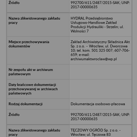
992700/611/2487/2015-SAK; UNP:
2017-00000635
HYDRAL Przedsiębiorstwo
Usługowo-Handlowe Zakład
Produkcji Hydrauliki - Strzelin; ul.
Wolności 7
Zakład Archiwistyczny Składnica Akt
Sp. z o.o. – Wrocław, ul. Dworcowa
10; tel. kom. 501 325 007; 607-706-
659; e-mail:
archiwumaktwroclaw@wp.pl
Dokumentacja osobowo-płacowa
992700/611/2487/2015-SAK; UNP:
2017-00000635
TĘCZOWY OGRÓD Sp. z o.o. -
Wrocław; ul. Tęczowa 83