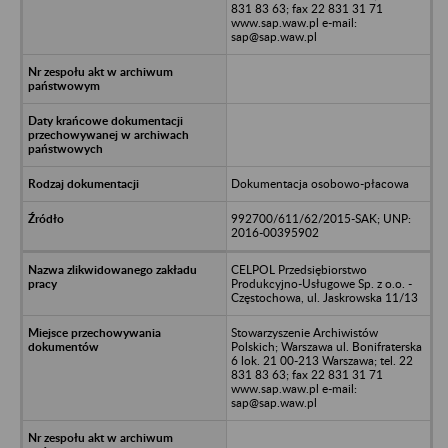
831 83 63; fax 22 831 31 71
www.sap.waw.pl e-mail:
sap@sap.waw.pl
Dokumentacja osobowo-płacowa
992700/611/62/2015-SAK; UNP:
2016-00395902
CELPOL Przedsiębiorstwo
Produkcyjno-Usługowe Sp. z o.o. -
Częstochowa, ul. Jaskrowska 11/13
Stowarzyszenie Archiwistów
Polskich; Warszawa ul. Bonifraterska
6 lok. 21 00-213 Warszawa; tel. 22
831 83 63; fax 22 831 31 71
www.sap.waw.pl e-mail:
sap@sap.waw.pl