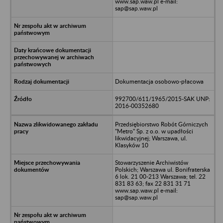
www.sap.waw.pl e-mail:
sap@sap.waw.pl
Dokumentacja osobowo-płacowa
992700/611/1965/2015-SAK UNP:
2016-00352680
Przedsiębiorstwo Robót Górniczych
"Metro" Sp. z o.o. w upadłości
likwidacyjnej; Warszawa, ul.
Klasyków 10
Stowarzyszenie Archiwistów
Polskich; Warszawa ul. Bonifraterska
6 lok. 21 00-213 Warszawa; tel. 22
831 83 63; fax 22 831 31 71
www.sap.waw.pl e-mail:
sap@sap.waw.pl