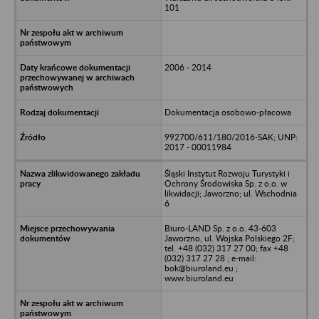
101
2006 - 2014
Dokumentacja osobowo-płacowa
992700/611/180/2016-SAK; UNP:
2017 - 00011984
Śląski Instytut Rozwoju Turystyki i
Ochrony Środowiska Sp. z o.o. w
likwidacji; Jaworzno; ul. Wschodnia
6
Biuro-LAND Sp. z o.o. 43-603
Jaworzno, ul. Wojska Polskiego 2F;
tel. +48 (032) 317 27 00; fax +48
(032) 317 27 28 ; e-mail:
bok@biuroland.eu ;
www.biuroland.eu