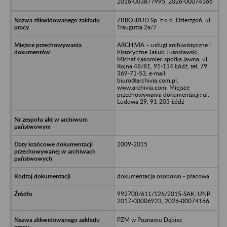
2016-003877995, 2026-00074166
ZBROJBUD Sp. z o.o. Dzierzgoń, ul.
Traugutta 2a/7
ARCHIVIA – usługi archiwistyczne i
historyczne Jakub Lutosławski,
Michał Łakomiec spółka jawna, ul.
Rojna 48/81, 91-134 Łódź, tel. 79
369-71-53, e-mail:
biuro@archivia.com.pl,
www.archivia.com. Miejsce
przechowywania dokumentacji: ul.
Ludowa 29, 91-203 Łódź
2009-2015
dokumentacja osobowo - płacowa
992700/611/126/2015-SAK; UNP:
2017-00006923, 2026-00074166
PZM w Poznaniu Dębiec