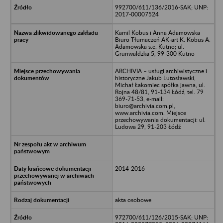
992700/611/136/2016-SAK; UNP:
2017-00007524
Kamil Kobus i Anna Adamowska
Biuro Tłumaczeń AK-art K. Kobus A.
Adamowska s.c. Kutno; ul.
Grunwaldzka 5, 99-300 Kutno
ARCHIVIA – usługi archiwistyczne i
historyczne Jakub Lutosławski,
Michał Łakomiec spółka jawna, ul.
Rojna 48/81, 91-134 Łódź, tel. 79
369-71-53, e-mail:
biuro@archivia.com.pl,
www.archivia.com. Miejsce
przechowywania dokumentacji: ul.
Ludowa 29, 91-203 Łódź
2014-2016
akta osobowe
972700/611/126/2015-SAK; UNP: