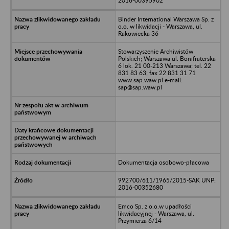
2016-00395902
Binder International Warszawa Sp. z
o.o. w likwidacji - Warszawa, ul.
Rakowiecka 36
Stowarzyszenie Archiwistów
Polskich; Warszawa ul. Bonifraterska
6 lok. 21 00-213 Warszawa; tel. 22
831 83 63; fax 22 831 31 71
www.sap.waw.pl e-mail:
sap@sap.waw.pl
Dokumentacja osobowo-płacowa
992700/611/1965/2015-SAK UNP:
2016-00352680
Emco Sp. z o.o.w upadłości
likwidacyjnej - Warszawa, ul.
Przymierza 6/14