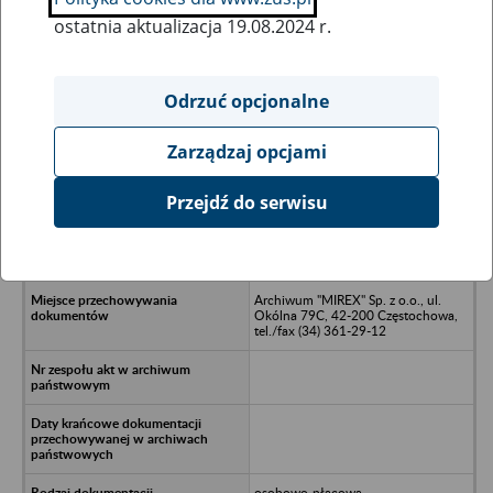
ostatnia aktualizacja 19.08.2024 r.
Wszystkie uwagi można przesyłać poprzez
formularz
Odrzuć opcjonalne
Zarządzaj opcjami
Ukryj wszystkie pozycje bazy
Przejdź do serwisu
Fundacja Integracji Zawodowej
"Pracujmy Razem" ul. Kościelna
27/29, Częstochowa
Archiwum "MIREX" Sp. z o.o., ul.
Okólna 79C, 42-200 Częstochowa,
tel./fax (34) 361-29-12
osobowo-płacowa