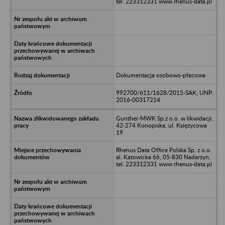
tel. 223312331 www.rhenus-data.pl
Dokumentacja osobowo-płacowa
992700/611/1628/2015-SAK; UNP:
2016-00317214
Gunther-MWK Sp.z o.o. w likwidacji;
42-274 Konopiska, ul. Księżycowa
19
Rhenus Data Office Polska Sp. z o.o.
al. Katowicka 66, 05-830 Nadarzyn,
tel. 223312331 www.rhenus-data.pl