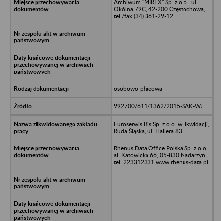
Archiwum "MIREX" Sp. z o.o., ul.
Okólna 79C, 42-200 Częstochowa,
tel./fax (34) 361-29-12
osobowo-płacowa
992700/611/1362/2015-SAK-WJ
Euroserwis Bis Sp. z o.o. w likwidacji;
Ruda Śląska, ul. Hallera 83
Rhenus Data Office Polska Sp. z o.o.
al. Katowicka 66, 05-830 Nadarzyn;
tel. 223312331 www.rhenus-data.pl