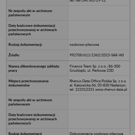
tel./fax (34) 361-29-12
osobowo-płacowa
992700/611/1362/2015-SAK-WJ
Finance Team Sp. z o.o.; 86-300
Grudziądz, ul. Parkowa 23D
Rhenus Data Office Polska Sp. z o.o.
al. Katowicka 66, 05-830 Nadarzyn;
tel. 223312331 www.rhenus-data.pl
Dokumentacja osobowo-płacowa