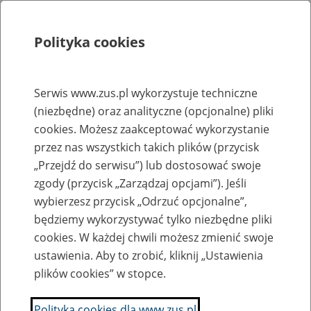
Polityka cookies
Szukaj
Menu
Serwis www.zus.pl wykorzystuje techniczne
(niezbędne) oraz analityczne (opcjonalne) pliki
Rejestry, ewidencje i archiwa
cookies. Możesz zaakceptować wykorzystanie
Baza zlikwidowanych lub
przez nas wszystkich takich plików (przycisk
„Przejdź do serwisu”) lub dostosować swoje
przekształconych zakładów pracy
zgody (przycisk „Zarządzaj opcjami”). Jeśli
wybierzesz przycisk „Odrzuć opcjonalne”,
Nazwa zakładu pracy:
będziemy wykorzystywać tylko niezbędne pliki
cookies. W każdej chwili możesz zmienić swoje
ustawienia. Aby to zrobić, kliknij „Ustawienia
plików cookies” w stopce.
SZUKAJ
Polityka cookies dla www.zus.pl