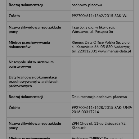
osobowo-płacowa
992700/611/1362/2015-SAK-WJ
Faza Sp. z o.o. w likwidacji;
Warszawa, ul. Postępu 5a
Rhenus Data Office Polska Sp. z o.o.
al. Katowicka 66, 05-830 Nadarzyn;
tel. 223312331 www.rhenus-data.pl
Dokumentacja osobowo-płacowa
992700/611/1628/2015-SAK; UNP:
2016-00317214
ZPH Chos ul. 11-go Listopada 92,
Kłobuck
Archiwum "MIREX" Sp. z o.o., ul.