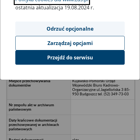
ostatnia aktualizacja 19.08.2024 r.
Wszystkie uwagi można przesyłać poprzez
formularz
Odrzuć opcjonalne
Zarządzaj opcjami
Ukryj wszystkie pozycje bazy
Przejdź do serwisu
Technikum Rolnicze/nJanowiec
Wlkp.
Kujawsko-Pomorski Urząd
Wojewódzki Biuro Kadrowo-
Organizacyjne ul.Jagiellońska 3 85-
950 Bydgoszcz tel. (52) 349-73-03
akta