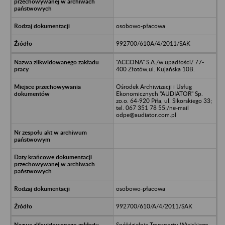
osobowo-płacowa
992700/610A/4/2011/SAK
"ACCONA" S.A./w upadłości/ 77-
400 Złotów,ul. Kujańska 10B.
Ośrodek Archiwizacji i Usług
Ekonomicznych "AUDIATOR" Sp.
zo.o. 64-920 Piła, ul. Sikorskiego 33;
tel. 067 351 78 55;/ne-mail
odpe@audiator.com.pl
osobowo-płacowa
992700/610/A/4/2011/SAK
Spółdzielnia Transportu Wiejskiego