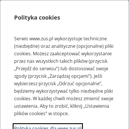
Polityka cookies
Szukaj
Menu
Serwis www.zus.pl wykorzystuje techniczne
(niezbędne) oraz analityczne (opcjonalne) pliki
Rejestry, ewidencje i archiwa
cookies. Możesz zaakceptować wykorzystanie
Baza zlikwidowanych lub
przez nas wszystkich takich plików (przycisk
„Przejdź do serwisu”) lub dostosować swoje
przekształconych zakładów pracy
zgody (przycisk „Zarządzaj opcjami”). Jeśli
wybierzesz przycisk „Odrzuć opcjonalne”,
Nazwa zakładu pracy:
będziemy wykorzystywać tylko niezbędne pliki
cookies. W każdej chwili możesz zmienić swoje
ustawienia. Aby to zrobić, kliknij „Ustawienia
plików cookies” w stopce.
SZUKAJ
Polityka cookies dla www.zus.pl