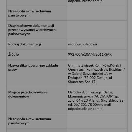
odpe@audiator.com.pl
osobowo-płacowa
992700/610A/4/2011/SAK
Gminny Związek Rolników,Kółek i
Organizacji Rolniczych /w likwidacji/
w Dobrej Szczecińskiej z/s w
Dołujach, 72-002 Dołuje, ul
Słoneczny Sad 17.
Ośrodek Archiwizacji i Usług
Ekonomicznych "AUDIATOR" Sp.
zo.o. 64-920 Piła, ul. Sikorskiego 33;
tel. 067 351 78 55;/ne-mail
odpe@audiator.com.pl