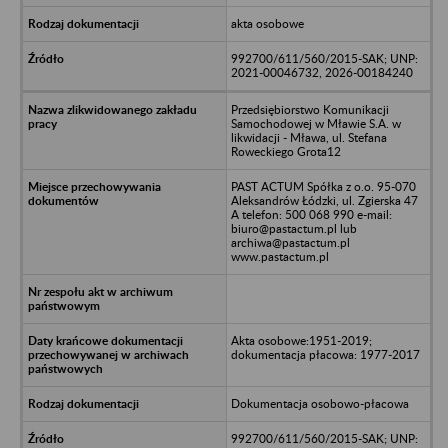
akta osobowe
992700/611/560/2015-SAK; UNP:
2021-00046732, 2026-00184240
Przedsiębiorstwo Komunikacji
Samochodowej w Mławie S.A. w
likwidacji - Mława, ul. Stefana
Roweckiego Grota12
PAST ACTUM Spółka z o.o. 95-070
Aleksandrów Łódzki, ul. Zgierska 47
A telefon: 500 068 990 e-mail:
biuro@pastactum.pl lub
archiwa@pastactum.pl
www.pastactum.pl
Akta osobowe:1951-2019;
dokumentacja płacowa: 1977-2017
Dokumentacja osobowo-płacowa
992700/611/560/2015-SAK; UNP: