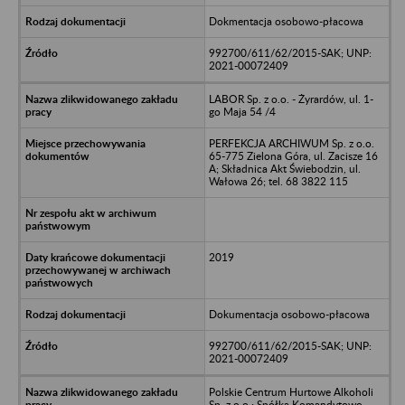
Dokmentacja osobowo-płacowa
992700/611/62/2015-SAK; UNP:
2021-00072409
LABOR Sp. z o.o. - Żyrardów, ul. 1-
go Maja 54 /4
PERFEKCJA ARCHIWUM Sp. z o.o.
65-775 Zielona Góra, ul. Zacisze 16
A; Składnica Akt Świebodzin, ul.
Wałowa 26; tel. 68 3822 115
2019
Dokumentacja osobowo-płacowa
992700/611/62/2015-SAK; UNP:
2021-00072409
Polskie Centrum Hurtowe Alkoholi
Sp. z o.o.; Spółka Komandytowo-