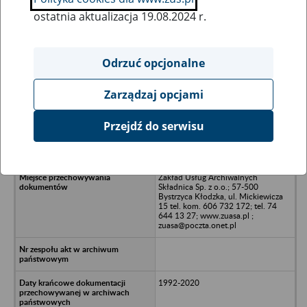
ostatnia aktualizacja 19.08.2024 r.
Wszystkie uwagi można przesyłać poprzez
formularz
Odrzuć opcjonalne
Zarządzaj opcjami
Ukryj wszystkie pozycje bazy
Przejdź do serwisu
Biuro Podróży Zbigniew Staniszewski
Orbis - Wałbrzych
Zakład Usług Archiwalnych
Składnica Sp. z o.o.; 57-500
Bystrzyca Kłodzka, ul. Mickiewicza
15 tel. kom. 606 732 172; tel. 74
644 13 27; www.zuasa.pl ;
zuasa@poczta.onet.pl
1992-2020