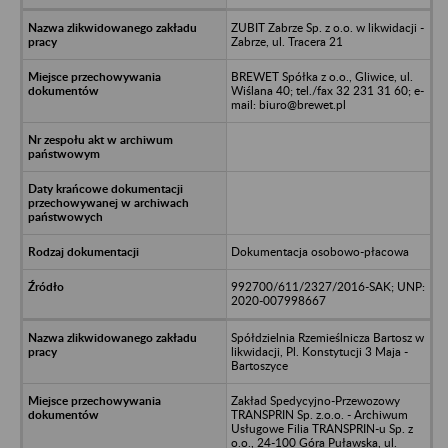
ZUBIT Zabrze Sp. z o.o. w likwidacji -
Zabrze, ul. Tracera 21
BREWET Spółka z o.o., Gliwice, ul.
Wiślana 40; tel./fax 32 231 31 60; e-
mail: biuro@brewet.pl
Dokumentacja osobowo-płacowa
992700/611/2327/2016-SAK; UNP:
2020-007998667
Spółdzielnia Rzemieślnicza Bartosz w
likwidacji, Pl. Konstytucji 3 Maja -
Bartoszyce
Zakład Spedycyjno-Przewozowy
TRANSPRIN Sp. z.o.o. - Archiwum
Usługowe Filia TRANSPRIN-u Sp. z
o.o., 24-100 Góra Puławska, ul.