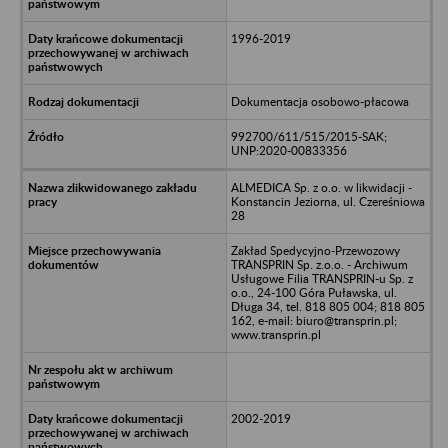
1996-2019
Dokumentacja osobowo-płacowa
992700/611/515/2015-SAK;
UNP:2020-00833356
ALMEDICA Sp. z o.o. w likwidacji -
Konstancin Jeziorna, ul. Czereśniowa
28
Zakład Spedycyjno-Przewozowy
TRANSPRIN Sp. z.o.o. - Archiwum
Usługowe Filia TRANSPRIN-u Sp. z
o.o., 24-100 Góra Puławska, ul.
Długa 34, tel. 818 805 004; 818 805
162, e-mail: biuro@transprin.pl;
www.transprin.pl
2002-2019