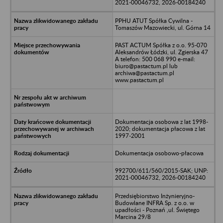
2021-00046732, 2026-00184240
PPHU ATUT Spółka Cywilna -
Tomaszów Mazowiecki, ul. Górna 14
PAST ACTUM Spółka z o.o. 95-070
Aleksandrów Łódzki, ul. Zgierska 47
A telefon: 500 068 990 e-mail:
biuro@pastactum.pl lub
archiwa@pastactum.pl
www.pastactum.pl
Dokumentacja osobowa z lat 1998-
2020; dokumentacja płacowa z lat
1997-2001
Dokumentacja osobowo-płacowa
992700/611/560/2015-SAK; UNP:
2021-00046732, 2026-00184240
Przedsiębiorstwo Inżynieryjno-
Budowlane INFRA Sp. z o.o. w
upadłości - Poznań ,ul. Świętego
Marcina 29/8