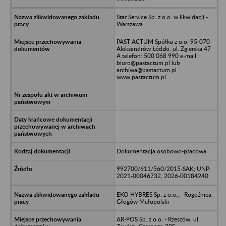
Star Service Sp. z o.o. w likwidacji -
Warszawa
PAST ACTUM Spółka z o.o. 95-070
Aleksandrów Łódzki, ul. Zgierska 47
A telefon: 500 068 990 e-mail:
biuro@pastactum.pl lub
archiwa@pastactum.pl
www.pastactum.pl
Dokumentacja osobowo-płacowa
992700/611/560/2015-SAK; UNP:
2021-00046732, 2026-00184240
EKO HYBRES Sp. z o.o., - Rogoźnica,
Głogów Małopolski
AR-POS Sp. z o.o. - Rzeszów, ul.