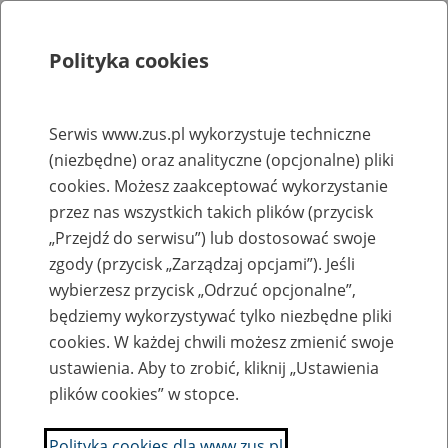
Polityka cookies
Szukaj
Menu
Serwis www.zus.pl wykorzystuje techniczne
(niezbędne) oraz analityczne (opcjonalne) pliki
Rejestry, ewidencje i archiwa
cookies. Możesz zaakceptować wykorzystanie
Baza zlikwidowanych lub
przez nas wszystkich takich plików (przycisk
„Przejdź do serwisu”) lub dostosować swoje
przekształconych zakładów pracy
zgody (przycisk „Zarządzaj opcjami”). Jeśli
wybierzesz przycisk „Odrzuć opcjonalne”,
Nazwa zakładu pracy:
będziemy wykorzystywać tylko niezbędne pliki
cookies. W każdej chwili możesz zmienić swoje
ustawienia. Aby to zrobić, kliknij „Ustawienia
plików cookies” w stopce.
SZUKAJ
Polityka cookies dla www.zus.pl