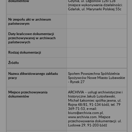
Gdynia, ul. Legionów 126/128
(miejsce wykonywania działalności:
Gdańsk, ul. Marynarki Polskiej 55c
Społem Powszechna Spółdzielnia
Spożywców Nowe Miasto Lubawskie
- Rynek 27
ARCHIVIA – usługi archiwistyczne i
historyczne Jakub Lutosławski,
Michał Łakomiec spółka jawna, ul.
Rojna 48/81, 91-134 Łódź, tel. 79
369-71-53, e-mail:
biuro@archivia.com.pl,
www.archivia.com. Miejsce
przechowywania dokumentacji: ul.
Ludowa 29, 91-203 Łódź