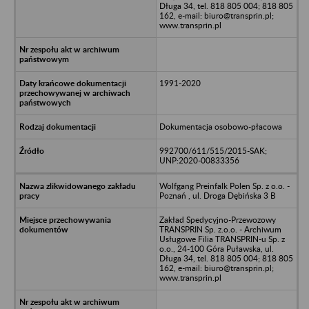
Długa 34, tel. 818 805 004; 818 805
162, e-mail: biuro@transprin.pl;
www.transprin.pl
1991-2020
Dokumentacja osobowo-płacowa
992700/611/515/2015-SAK;
UNP:2020-00833356
Wolfgang Preinfalk Polen Sp. z o.o. -
Poznań , ul. Droga Dębińska 3 B
Zakład Spedycyjno-Przewozowy
TRANSPRIN Sp. z.o.o. - Archiwum
Usługowe Filia TRANSPRIN-u Sp. z
o.o., 24-100 Góra Puławska, ul.
Długa 34, tel. 818 805 004; 818 805
162, e-mail: biuro@transprin.pl;
www.transprin.pl