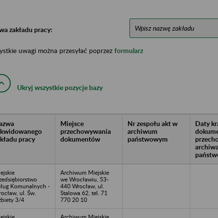
wa zakładu pracy:
ystkie uwagi można przesyłać poprzez
formularz
Ukryj wszystkie pozycje bazy
azwa
Miejsce
Nr zespołu akt w
Daty k
likwidowanego
przechowywania
archiwum
dokume
akładu pracy
dokumentów
państwowym
przech
archiw
państw
ejskie
Archiwum Miejskie
zedsiębiorstwo
we Wrocławiu, 53-
ług Komunalnych -
440 Wrocław, ul.
ocław, ul. Św.
Stalowa 62, tel. 71
żbiety 3/4
770 20 10
ejskie
Archiwum Miejskie