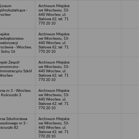
I Liceum
Archiwum Miejskie
ólnokształcące -
we Wrocławiu, 53-
rocław
440 Wrocław, ul.
Stalowa 62, tel. 71
770 20 10
ejskie
Archiwum Miejskie
zedsiębiorstwo
we Wrocławiu, 53-
waloryzacji
440 Wrocław, ul.
ocławia - Wrocław,
Stalowa 62, tel. 71
. Solny 16
770 20 10
ejski Zespół
Archiwum Miejskie
onomiczno-
we Wrocławiu, 53-
ministracyjny Szkół
440 Wrocław, ul.
Wrocław
Stalowa 62, tel. 71
770 20 10
rsa nr 3 - Wrocław,
Archiwum Miejskie
. Kościuszki 3
we Wrocławiu, 53-
440 Wrocław, ul.
Stalowa 62, tel. 71
770 20 10
rsa Szkolnictewa
Archiwum Miejskie
wodowego nr 3 -
we Wrocławiu, 53-
ściuszki 82
440 Wrocław, ul.
Stalowa 62, tel. 71
770 20 10