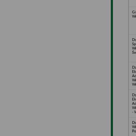
Gi
W
D
Sp
Wr
Św
Dz
Ek
Ad
Wr
W
Dz
Ek
Ad
Wr
- 
Do
Wr
Po