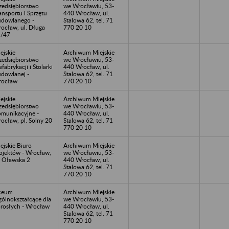
zedsiębiorstwo
we Wrocławiu, 53-
ansportu i Sprzętu
440 Wrocław, ul.
dowlanego -
Stalowa 62, tel. 71
ocław, ul. Długa
770 20 10
1/47
ejskie
Archiwum Miejskie
zedsiębiorstwo
we Wrocławiu, 53-
efabrykacji i Stolarki
440 Wrocław, ul.
dowlanej -
Stalowa 62, tel. 71
rocław
770 20 10
ejskie
Archiwum Miejskie
zedsiębiorstwo
we Wrocławiu, 53-
munikacyjne -
440 Wrocław, ul.
ocław, pl. Solny 20
Stalowa 62, tel. 71
770 20 10
ejskie Biuro
Archiwum Miejskie
ojektów - Wrocław,
we Wrocławiu, 53-
. Oławska 2
440 Wrocław, ul.
Stalowa 62, tel. 71
770 20 10
ceum
Archiwum Miejskie
ólnokształcące dla
we Wrocławiu, 53-
rosłych - Wrocław
440 Wrocław, ul.
Stalowa 62, tel. 71
770 20 10