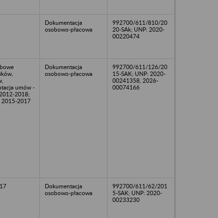
Dokumentacja
992700/611/810/20
osobowo-płacowa
20-SAk; UNP: 2020-
00220474
obowe
Dokumentacja
992700/611/126/20
ików,
osobowo-płacowa
15-SAK; UNP: 2020-
w,
00241358, 2026-
tacja umów -
00074166
 2012-2018;
ac 2015-2017
17
Dokumentacja
992700/611/62/201
osobowo-płacowa
5-SAK; UNP: 2020-
00233230