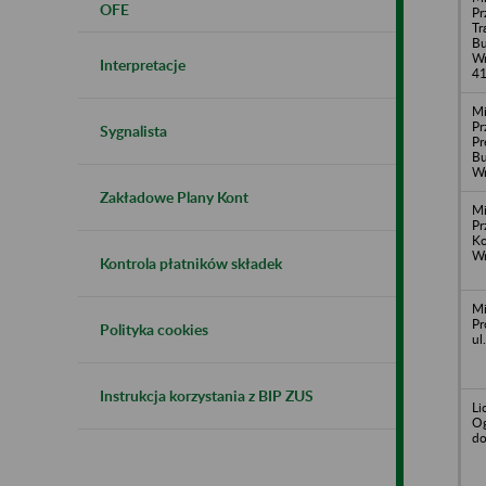
OFE
Pr
Tr
Bu
Wr
Interpretacje
4
Mi
Pr
Sygnalista
Pr
Bu
W
Zakładowe Plany Kont
Mi
Pr
Ko
Wr
Kontrola płatników składek
Mi
Pr
Polityka cookies
ul
Instrukcja korzystania z BIP ZUS
Li
Og
do