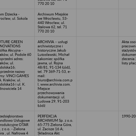
770 20 10
m Dziecka -
Archiwum Miejskie
ocław, ul. Sokola
we Wrocławiu, 53-
440 Wrocław, ul.
Stalowa 62, tel. 71
770 20 10
UTURE GREEN
ARCHIVIA – usługi
Akta os
NNOVATIONS
archiwistyczne i
pracown
ółka Akcyjna -
historyczne Jakub
stażystó
aków, ul. Podole 60
Lutosławski, Michał
dokumen
oprzedni adres:
Łakomiec spółka
zlecenia
aków, ul.
jawna, ul. Rojna
listy pł
dolska16;
48/81, 91-134 Łódź,
przednie nazwy
tel. 79 369-71-53, e-
rmy: VINCI GAMES
mail:
A. Kraków, ul.
biuro@archivia.com.p
dolska16 i ul. K.
l, www.archivia.com.
nowiciela 14
Miejsce
przechowywania
dokumentacji: ul.
Ludowa 29, 91-203
Łódź
zedsiębiorstwo
PERFEKCJA
1990-20
andlowo Usługowe
ARCHIWUM Sp. z o.o.
Produkcyjne OTAR
65-775 Zielona Góra,
. z o.o. - Zielona
ul. Zacisze 16 A;
ra , ul. Nafrowa 4
Składnica Akt