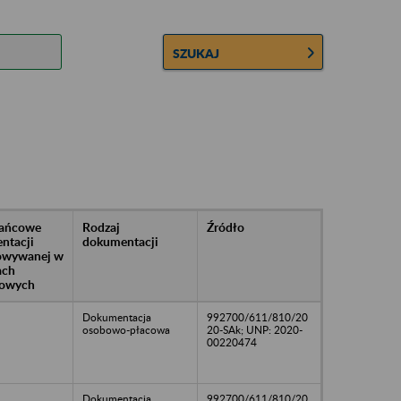
SZUKAJ
rańcowe
Rodzaj
Źródło
ntacji
dokumentacji
owywanej w
ach
owych
Dokumentacja
992700/611/810/20
osobowo-płacowa
20-SAk; UNP: 2020-
00220474
Dokumentacja
992700/611/810/20