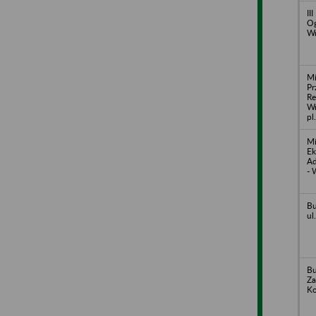
II
Og
W
Mi
Pr
Re
Wr
pl
Mi
Ek
Ad
- 
Bu
ul
Bu
Za
Ko