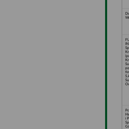
Do
Wr
F
I
Sp
Kr
(p
Kr
Su
po
fi
S.
Su
Od
Pr
H
i 
Sp
Gó