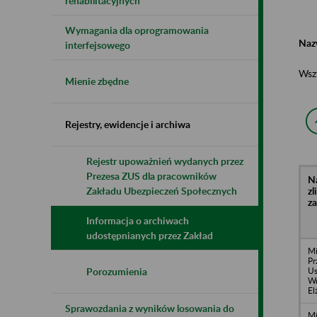
rehabilitacyjnych
Wymagania dla oprogramowania
Naz
interfejsowego
Wsz
Mienie zbędne
Rejestry, ewidencje i archiwa
Rejestr upoważnień wydanych przez
Prezesa ZUS dla pracowników
N
z
Zakładu Ubezpieczeń Społecznych
z
Informacja o archiwach
udostępnianych przez Zakład
Mi
Pr
Us
Porozumienia
Wr
El
Sprawozdania z wyników losowania do
Mi