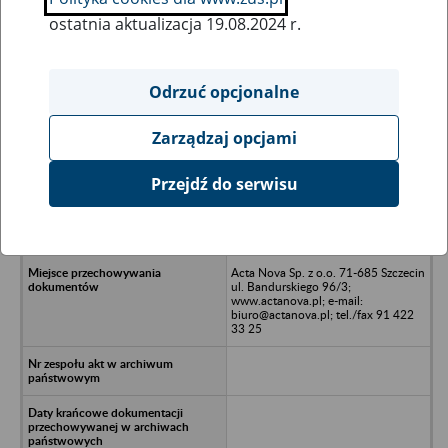
ostatnia aktualizacja 19.08.2024 r.
Wszystkie uwagi można przesyłać poprzez
formularz
Odrzuć opcjonalne
Zarządzaj opcjami
Ukryj wszystkie pozycje bazy
Przejdź do serwisu
GOBER LOGISTIK Sp. z o.o. -
Gorzów Wielkopolski, ul. Walczaka
114
Acta Nova Sp. z o.o. 71-685 Szczecin
ul. Bandurskiego 96/3;
www.actanova.pl; e-mail:
biuro@actanova.pl; tel./fax 91 422
33 25