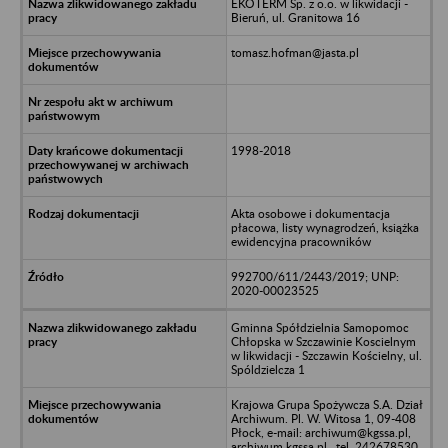
EKOTERM Sp. z o.o. w likwidacji -
Bieruń, ul. Granitowa 16
tomasz.hofman@jasta.pl
1998-2018
Akta osobowe i dokumentacja
płacowa, listy wynagrodzeń, książka
ewidencyjna pracowników
992700/611/2443/2019; UNP:
2020-00023525
Gminna Spółdzielnia Samopomoc
Chłopska w Szczawinie Koscielnym
w likwidacji - Szczawin Kościelny, ul.
Spóldzielcza 1
Krajowa Grupa Spożywcza S.A. Dział
Archiwum. Pl. W. Witosa 1, 09-408
Płock, e-mail: archiwum@kgssa.pl,
archiwum.kgssa.pl., tel. 242678530