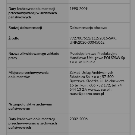
1990-2009
Dokumentacja płacowa
992700/611/112/2016-SAK;
UNP:2020-00045062
Przedsiębiorstwo Produkcyjno
Handlowo Usługowe POLSPAW Sp.
z o.o. w Lublinie
Zakład Usług Archiwalnych
Składnica Sp. z o.o.; 57-500
Bystrzyca Kłodzka, ul. Mickiewicza
15 tel. kom. 606 732 172; tel. 74
644 13 27; www.zuasa.pl ;
zuasa@poczta.onet.pl
2002-2006