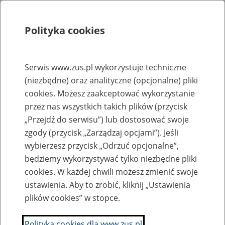
Polityka cookies
Szukaj
Menu
Serwis www.zus.pl wykorzystuje techniczne
(niezbędne) oraz analityczne (opcjonalne) pliki
Rejestry, ewidencje i archiwa
cookies. Możesz zaakceptować wykorzystanie
Baza zlikwidowanych lub
przez nas wszystkich takich plików (przycisk
„Przejdź do serwisu”) lub dostosować swoje
przekształconych zakładów pracy
zgody (przycisk „Zarządzaj opcjami”). Jeśli
wybierzesz przycisk „Odrzuć opcjonalne”,
Nazwa zakładu pracy:
będziemy wykorzystywać tylko niezbędne pliki
cookies. W każdej chwili możesz zmienić swoje
ustawienia. Aby to zrobić, kliknij „Ustawienia
plików cookies” w stopce.
SZUKAJ
Polityka cookies dla www.zus.pl