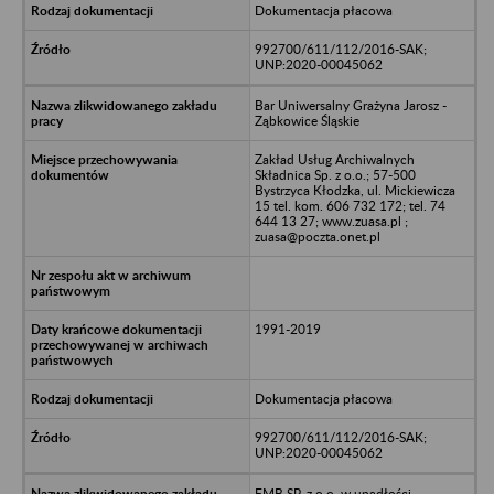
Dokumentacja płacowa
992700/611/112/2016-SAK;
UNP:2020-00045062
Bar Uniwersalny Grażyna Jarosz -
Ząbkowice Śląskie
Zakład Usług Archiwalnych
Składnica Sp. z o.o.; 57-500
Bystrzyca Kłodzka, ul. Mickiewicza
15 tel. kom. 606 732 172; tel. 74
644 13 27; www.zuasa.pl ;
zuasa@poczta.onet.pl
1991-2019
Dokumentacja płacowa
992700/611/112/2016-SAK;
UNP:2020-00045062
FMB SP. z o.o. w upadłości -