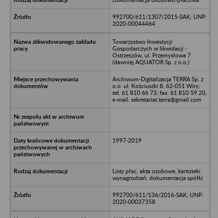
992700/611/1307/2015-SAK; UNP:
2020-00044464
Towarzystwo Inwestycji
Gospodarczych w likwidacji -
Ostrzeszów, ul. Przemysłowa 7
(dawniej AQUATOR Sp. z o.o.)
Archiwum-Digitalizacja TERRA Sp. z
o.o. ul. Kościuszki 8, 62-051 Wiry;
tel. 61 810 66 73; fax. 61 810 59 20,
e-mail: sekretariat.terra@gmail.com
1997-2019
Listy płac, akta osobowe, kartoteki
wynagrodzeń, dokumentacja spółki
992700/611/136/2016-SAK; UNP:
2020-00037358