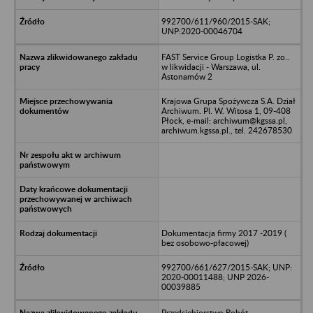
992700/611/960/2015-SAK;
UNP:2020-00046704
FAST Service Group Logistka P. zo..
w likwidacji - Warszawa, ul.
Astonamów 2
Krajowa Grupa Spożywcza S.A. Dział
Archiwum. Pl. W. Witosa 1, 09-408
Płock, e-mail: archiwum@kgssa.pl,
archiwum.kgssa.pl., tel. 242678530
Dokumentacja firmy 2017 -2019 (
bez osobowo-płacowej)
992700/661/627/2015-SAK; UNP:
2020-00011488; UNP 2026-
00039885
Przedsiębiorstwo Robót