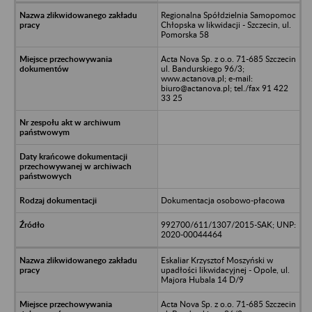
Regionalna Spółdzielnia Samopomoc
Chłopska w likwidacji - Szczecin, ul.
Pomorska 58
Acta Nova Sp. z o.o. 71-685 Szczecin
ul. Bandurskiego 96/3;
www.actanova.pl; e-mail:
biuro@actanova.pl; tel./fax 91 422
33 25
Dokumentacja osobowo-płacowa
992700/611/1307/2015-SAK; UNP:
2020-00044464
Eskaliar Krzysztof Moszyński w
upadłości likwidacyjnej - Opole, ul.
Majora Hubala 14 D/9
Acta Nova Sp. z o.o. 71-685 Szczecin