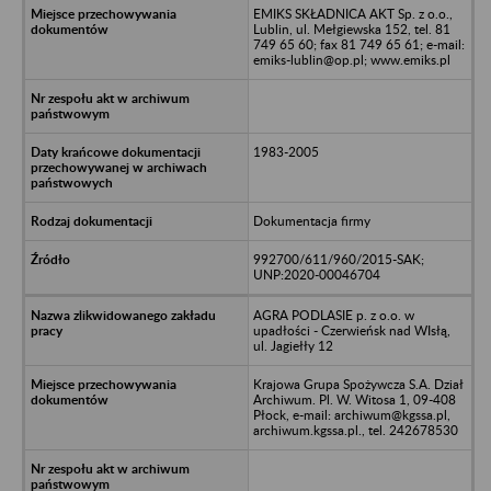
EMIKS SKŁADNICA AKT Sp. z o.o.,
Lublin, ul. Mełgiewska 152, tel. 81
749 65 60; fax 81 749 65 61; e-mail:
emiks-lublin@op.pl; www.emiks.pl
1983-2005
Dokumentacja firmy
992700/611/960/2015-SAK;
UNP:2020-00046704
AGRA PODLASIE p. z o.o. w
upadłości - Czerwieńsk nad WIsłą,
ul. Jagiełły 12
Krajowa Grupa Spożywcza S.A. Dział
Archiwum. Pl. W. Witosa 1, 09-408
Płock, e-mail: archiwum@kgssa.pl,
archiwum.kgssa.pl., tel. 242678530