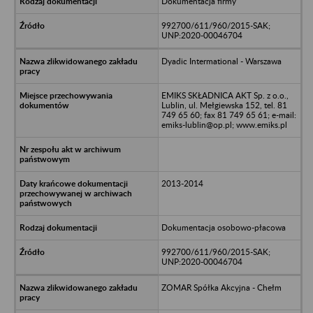
Dokumentacja firmy
992700/611/960/2015-SAK;
UNP:2020-00046704
Dyadic Intermational - Warszawa
EMIKS SKŁADNICA AKT Sp. z o.o.,
Lublin, ul. Mełgiewska 152, tel. 81
749 65 60; fax 81 749 65 61; e-mail:
emiks-lublin@op.pl; www.emiks.pl
2013-2014
Dokumentacja osobowo-płacowa
992700/611/960/2015-SAK;
UNP:2020-00046704
ZOMAR Spółka Akcyjna - Chełm