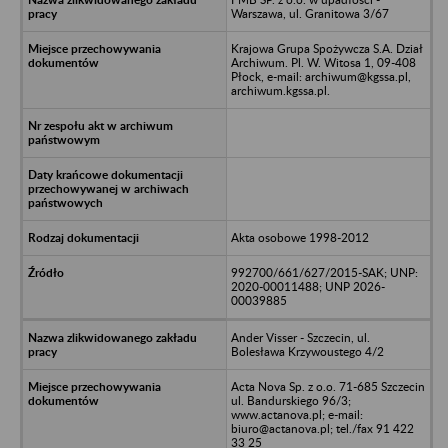
Warszawa, ul. Granitowa 3/67
Krajowa Grupa Spożywcza S.A. Dział
Archiwum. Pl. W. Witosa 1, 09-408
Płock, e-mail: archiwum@kgssa.pl,
archiwum.kgssa.pl.
Akta osobowe 1998-2012
992700/661/627/2015-SAK; UNP:
2020-00011488; UNP 2026-
00039885
Ander Visser - Szczecin, ul.
Bolesława Krzywoustego 4/2
Acta Nova Sp. z o.o. 71-685 Szczecin
ul. Bandurskiego 96/3;
www.actanova.pl; e-mail:
biuro@actanova.pl; tel./fax 91 422
33 25