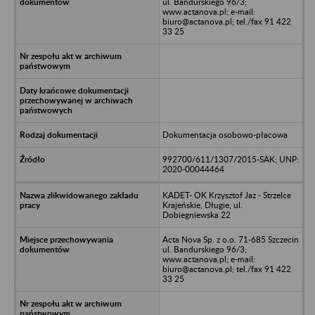
ul. Bandurskiego 96/3;
www.actanova.pl; e-mail:
biuro@actanova.pl; tel./fax 91 422
33 25
Dokumentacja osobowo-płacowa
992700/611/1307/2015-SAK; UNP:
2020-00044464
KADET- OK Krzysztof Jaz - Strzelce
Krajeńskie, Długie, ul.
Dobiegniewska 22
Acta Nova Sp. z o.o. 71-685 Szczecin
ul. Bandurskiego 96/3;
www.actanova.pl; e-mail:
biuro@actanova.pl; tel./fax 91 422
33 25