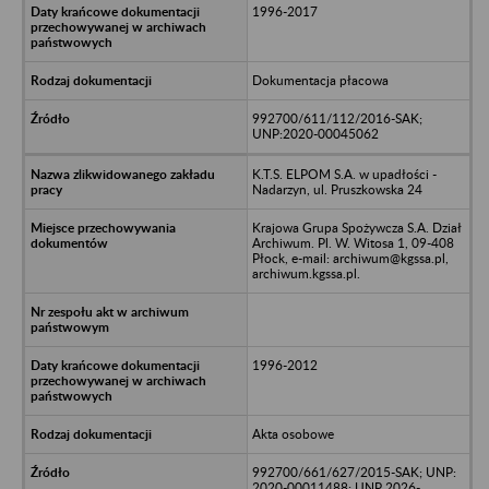
1996-2017
Dokumentacja płacowa
992700/611/112/2016-SAK;
UNP:2020-00045062
K.T.S. ELPOM S.A. w upadłości -
Nadarzyn, ul. Pruszkowska 24
Krajowa Grupa Spożywcza S.A. Dział
Archiwum. Pl. W. Witosa 1, 09-408
Płock, e-mail: archiwum@kgssa.pl,
archiwum.kgssa.pl.
1996-2012
Akta osobowe
992700/661/627/2015-SAK; UNP:
2020-00011488; UNP 2026-