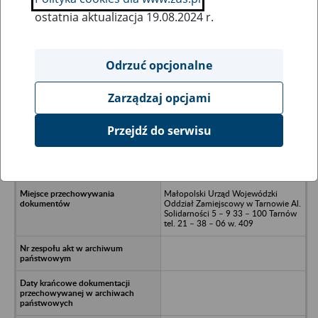
ostatnia aktualizacja 19.08.2024 r.
Wszystkie uwagi można przesyłać poprzez
formularz
Odrzuć opcjonalne
Zarządzaj opcjami
Ukryj wszystkie pozycje bazy
Przejdź do serwisu
Wojewódzkie Przedsiębiorstwo
Handlu Wewnętrznego, Miejski
Handel Detaliczny Kraków
Małopolski Urząd Wojewódzki
Oddział Zamiejscowy w Tarnowie Al.
Solidarności 5 – 9 33 – 100 Tarnów
tel. 21 – 38 – 06 w. 409