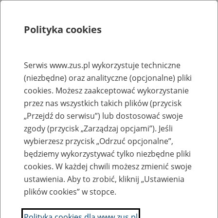
Polityka cookies
Szukaj
Menu
Serwis www.zus.pl wykorzystuje techniczne
(niezbędne) oraz analityczne (opcjonalne) pliki
Rejestry, ewidencje i archiwa
cookies. Możesz zaakceptować wykorzystanie
Baza zlikwidowanych lub
przez nas wszystkich takich plików (przycisk
„Przejdź do serwisu”) lub dostosować swoje
przekształconych zakładów pracy
zgody (przycisk „Zarządzaj opcjami”). Jeśli
wybierzesz przycisk „Odrzuć opcjonalne”,
Nazwa zakładu pracy:
będziemy wykorzystywać tylko niezbędne pliki
cookies. W każdej chwili możesz zmienić swoje
ustawienia. Aby to zrobić, kliknij „Ustawienia
plików cookies” w stopce.
SZUKAJ
Polityka cookies dla www.zus.pl