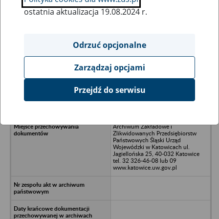
ostatnia aktualizacja 19.08.2024 r.
Wszystkie uwagi można przesyłać poprzez
formularz
Odrzuć opcjonalne
Zarządzaj opcjami
Ukryj wszystkie pozycje bazy
Przejdź do serwisu
Zakład Prefabrykacji/nBytom
Archiwum Zakładowe i
Zlikwidowanych Przedsiębiorstw
Państwowych Śląski Urząd
Wojewódzki w Katowicach ul.
Jagiellońska 25, 40-032 Katowice
tel. 32 326-46-08 lub 09
www.katowice.uw.gov.pl