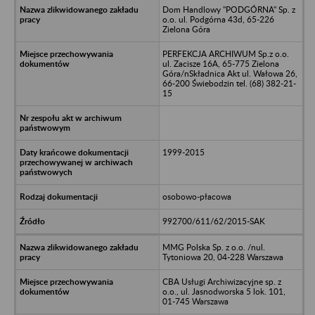
Dom Handlowy "PODGÓRNA" Sp. z
o.o. ul. Podgórna 43d, 65-226
Zielona Góra
PERFEKCJA ARCHIWUM Sp.z o.o.
ul. Zacisze 16A, 65-775 Zielona
Góra/nSkładnica Akt ul. Wałowa 26,
66-200 Świebodzin tel. (68) 382-21-
15
1999-2015
osobowo-płacowa
992700/611/62/2015-SAK
MMG Polska Sp. z o.o. /nul.
Tytoniowa 20, 04-228 Warszawa
CBA Usługi Archiwizacyjne sp. z
o.o., ul. Jasnodworska 5 lok. 101,
01-745 Warszawa