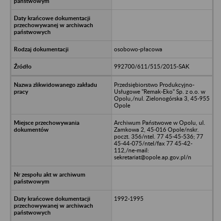
osobowo-płacowa
992700/611/515/2015-SAK
Przedsiębiorstwo Produkcyjno-
Usługowe "Remak-Eko" Sp. z o.o. w
Opolu,/nul. Zielonogórska 3, 45-955
Opole
Archiwum Państwowe w Opolu, ul.
Zamkowa 2, 45-016 Opole/nskr.
poczt. 356/ntel. 77 45-45-536; 77
45-44-075/ntel/fax 77 45-42-
112,/ne-mail:
sekretariat@opole.ap.gov.pl/n
1992-1995