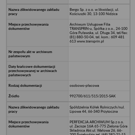
Bergo Sp. z o.o. w likwidacji, ul.
Kościuszki 30, 13-100 Nidzica
Archiwum Usługowe Filia
TRANSPRIN-u, Spółka z o.o., 24-100
Góra Puławska, ul. Długa 34, tel/fax:
(81) 880-50-04, tel. kom.: 609 481
613 www.transprin.pl
osobowo-płacowa
992700/611/515/2015-SAK
Spółdzielnia Kółek Rolniczych/nul.
Lipowa 44, 66-340 Przytoczna
PERFEKCJA ARCHIWUM Sp.z o.o.
ul. Zacisze 16A 65-775 Zielona Góra
Składnica Akt ul. Wałowa 26, 66-
200 Świebodzin tel. (68) 382-21-15