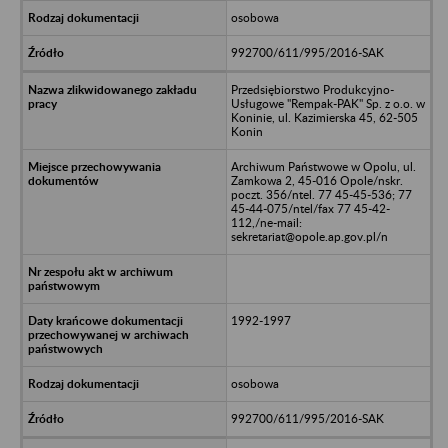
osobowa
992700/611/995/2016-SAK
Przedsiębiorstwo Produkcyjno-
Usługowe "Rempak-PAK" Sp. z o.o. w
Koninie, ul. Kazimierska 45, 62-505
Konin
Archiwum Państwowe w Opolu, ul.
Zamkowa 2, 45-016 Opole/nskr.
poczt. 356/ntel. 77 45-45-536; 77
45-44-075/ntel/fax 77 45-42-
112,/ne-mail:
sekretariat@opole.ap.gov.pl/n
1992-1997
osobowa
992700/611/995/2016-SAK