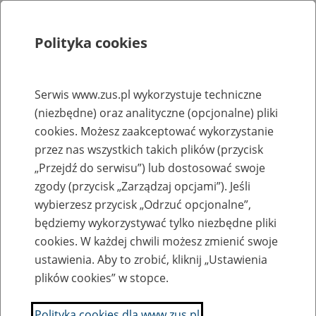
Polityka cookies
Szukaj
Menu
Serwis www.zus.pl wykorzystuje techniczne
(niezbędne) oraz analityczne (opcjonalne) pliki
Rejestry, ewidencje i archiwa
cookies. Możesz zaakceptować wykorzystanie
Baza zlikwidowanych lub
przez nas wszystkich takich plików (przycisk
„Przejdź do serwisu”) lub dostosować swoje
przekształconych zakładów pracy
zgody (przycisk „Zarządzaj opcjami”). Jeśli
wybierzesz przycisk „Odrzuć opcjonalne”,
Nazwa zakładu pracy:
będziemy wykorzystywać tylko niezbędne pliki
cookies. W każdej chwili możesz zmienić swoje
ustawienia. Aby to zrobić, kliknij „Ustawienia
plików cookies” w stopce.
SZUKAJ
Polityka cookies dla www.zus.pl