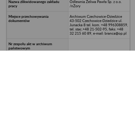
Odlewnia Żeliwa Pawła Sp. z o.o.
/nŻory
Archiwum Czechowice-Dziedzice
43-502 Czechowice-Dziedzice ul.
Junacka 8 tel. kom. +48 996308859,
tel. stac.+48 21-502-95, faks: +48
32 215 60 89, e-mail: branca@op.pl
kadrowo-płacowa
92700/611/2949/2015-SAK
P.P.U.H. SKAT Sp. z o.o. w upadłości
- Kęty
Archiwum Czechowice-Dziedzice
43-502 Czechowice-Dziedzice ul.
Junacka 8 tel. kom. +48 996308859,
tel. stac.+48 21-502-95, faks: +48
32 215 60 89, e-mail: branca@op.pl