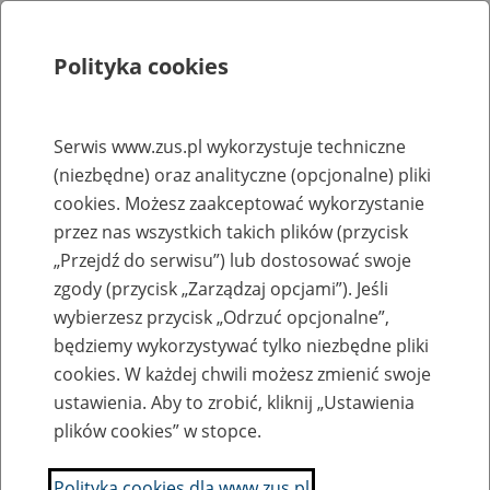
Polityka cookies
Szukaj
Menu
Serwis www.zus.pl wykorzystuje techniczne
(niezbędne) oraz analityczne (opcjonalne) pliki
Rejestry, ewidencje i archiwa
cookies. Możesz zaakceptować wykorzystanie
Baza zlikwidowanych lub
przez nas wszystkich takich plików (przycisk
„Przejdź do serwisu”) lub dostosować swoje
przekształconych zakładów pracy
zgody (przycisk „Zarządzaj opcjami”). Jeśli
wybierzesz przycisk „Odrzuć opcjonalne”,
Nazwa zakładu pracy:
będziemy wykorzystywać tylko niezbędne pliki
cookies. W każdej chwili możesz zmienić swoje
ustawienia. Aby to zrobić, kliknij „Ustawienia
plików cookies” w stopce.
SZUKAJ
Polityka cookies dla www.zus.pl