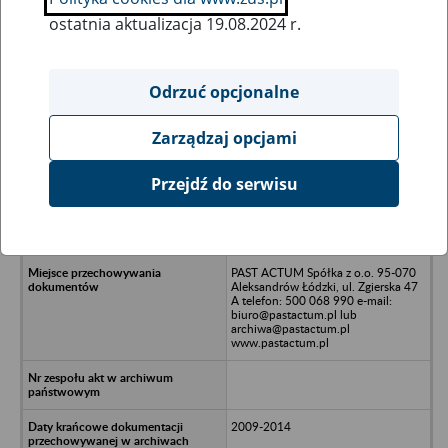
ostatnia aktualizacja 19.08.2024 r.
Wszystkie uwagi można przesyłać poprzez
formularz
Odrzuć opcjonalne
Zarządzaj opcjami
Ukryj wszystkie pozycje bazy
Przejdź do serwisu
MULTISOL POLAND Sp. z o.o. w
likwidacji, ul. Piaseczyńska 122, 28,
00-765 Warszawa
PAST ACTUM Spółka z o.o. 95-070
Aleksandrów Łódzki, ul. Zgierska 47
A telefon: 500 068 990 e-mail:
biuro@pastactum.pl lub
archiwa@pastactum.pl
www.pastactum.pl
2009-2014