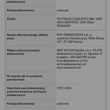
osobowa
992700/611/560/2015-SAK; UNP:
2016-00295702, UNP 2026-
00184240
PHP TRANSSYSTEM S.A. w
upadłości likwidacyjnej, Wola Dalsza
367, 37-100 Łańcut
PAST ACTUM Spółka z o.o. 95-070
Aleksandrów Łódzki, ul. Zgierska 47
A telefon: 500 068 990 e-mail:
biuro@pastactum.pl lub
archiwa@pastactum.pl
www.pastactum.pl
1992-2014
osobowa