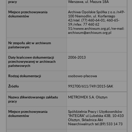
Warszawa, ul. Mazura 18A
Archiwa Opolskie Spółka z o.o./n49-
100 Niemodlin, ul. Korfantego
42/ntel. (77) 460-64-01; 460-65-
59;/nfax: 77 460 62
51/nwww.archiwum.org.pl,/ne-mail:
archiwum@archiwum.org.pl
2006-2013
osobowo-płacowa
992700/611/749/2015-SAK
METROMEX S.A. Olsztyn
Spółdzielnia Pracy i Użytkowników
"INTEGRA" ul.Lubelska 43B, 10-410
Olsztyn, Składnica Akt
Niearchiwalnych tel.(89) 533 14 73