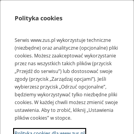
Polityka cookies
Szukaj
Menu
Serwis www.zus.pl wykorzystuje techniczne
(niezbędne) oraz analityczne (opcjonalne) pliki
Rejestry, ewidencje i archiwa
cookies. Możesz zaakceptować wykorzystanie
Baza zlikwidowanych lub
przez nas wszystkich takich plików (przycisk
„Przejdź do serwisu”) lub dostosować swoje
przekształconych zakładów pracy
zgody (przycisk „Zarządzaj opcjami”). Jeśli
wybierzesz przycisk „Odrzuć opcjonalne”,
Nazwa zakładu pracy:
będziemy wykorzystywać tylko niezbędne pliki
cookies. W każdej chwili możesz zmienić swoje
ustawienia. Aby to zrobić, kliknij „Ustawienia
plików cookies” w stopce.
SZUKAJ
Polityka cookies dla www.zus.pl