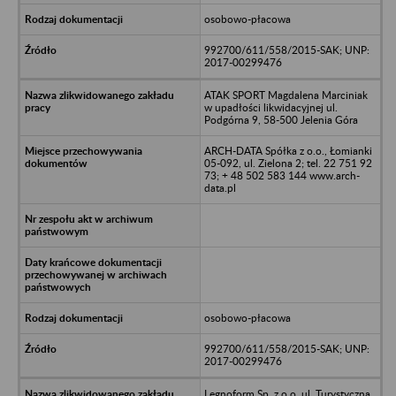
osobowo-płacowa
992700/611/558/2015-SAK; UNP:
2017-00299476
ATAK SPORT Magdalena Marciniak
w upadłości likwidacyjnej ul.
Podgórna 9, 58-500 Jelenia Góra
ARCH-DATA Spółka z o.o., Łomianki
05-092, ul. Zielona 2; tel. 22 751 92
73; + 48 502 583 144 www.arch-
data.pl
osobowo-płacowa
992700/611/558/2015-SAK; UNP:
2017-00299476
Legnoform Sp. z o.o.,ul. Turystyczna