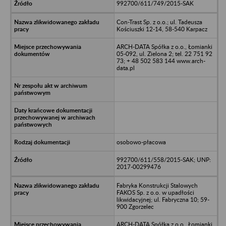
992700/611/749/2015-SAK
Con-Trast Sp. z o.o.; ul. Tadeusza
Kościuszki 12-14, 58-540 Karpacz
ARCH-DATA Spółka z o.o., Łomianki
05-092, ul. Zielona 2; tel. 22 751 92
73; + 48 502 583 144 www.arch-
data.pl
osobowo-płacowa
992700/611/558/2015-SAK; UNP:
2017-00299476
Fabryka Konstrukcji Stalowych
FAKOS Sp. z o.o. w upadłości
likwidacyjnej; ul. Fabryczna 10; 59-
900 Zgorzelec
ARCH-DATA Spółka z o.o., Łomianki