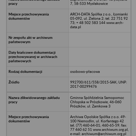
7, 58-533 Mysłakowice
ARCH-DATA Spółka z o.o., Łomianki
05-092, ul. Zielona 2; tel. 22 751 92
73; + 48 502 583 144 www.arch-
data.pl
osobowo-płacowa
992700/611/558/2015-SAK; UNP:
2017-00299476
Gminna Spółdzielnia Samopomoc
Chłopska w Prószkowie, 46-060
Prószków, ul. Zamkowa 3
Archiwa Opolskie Spółka z o.o. 49-
100 Niemodlin, ul. Korfantego 42
tel. (77) 460-64-01; 460-65-59; fax:
77 460 62 51 www.archiwum.org.pl,
e-mail: archiwum@archiwum.org.pl