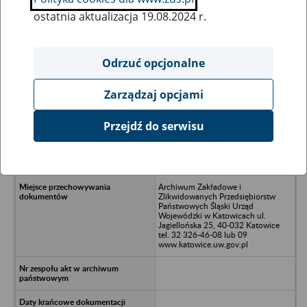
ostatnia aktualizacja 19.08.2024 r.
Wszystkie uwagi można przesyłać poprzez
formularz
Odrzuć opcjonalne
Zarządzaj opcjami
Ukryj wszystkie pozycje bazy
Przejdź do serwisu
D. B. S. Grzegorz Skrzek, Damian
Jorysz Sp. Jawna/nKnurów, Gliwice,
ul. Toruńska 7
Archiwum Zakładowe i
Zlikwidowanych Przedsiębiorstw
Państwowych Śląski Urząd
Wojewódzki w Katowicach ul.
Jagiellońska 25, 40-032 Katowice
tel. 32 326-46-08 lub 09
www.katowice.uw.gov.pl