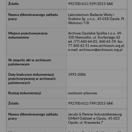
992700/611/559/2015-SAK
Laboratorium Badania Wody i
Ścieków Sp. z o.o., 45-018 Opole, Pl.
Wolnosci 7/8
Archiwa Opolskie Spółka z o.o. 49-
100 Niemodlin, ul. Korfantego 42
tel. (77) 460-64-01; 460-65-59; fax:
77 460 62 51 www.archiwum.org.pl,
e-mail: archiwum@archiwum.org.pl
1993-2006
osobowo-płacowa
992700/611/749/2015-SAK
Jacobi & Partner Industrieberatung
GMbH Oddział w Opolu, 45-023
Opole, ul. Krawiecka 7