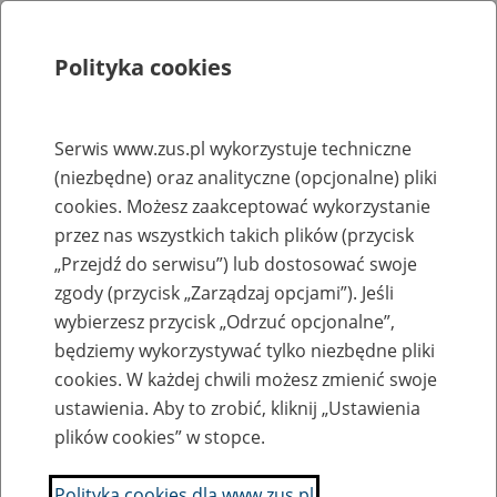
Polityka cookies
Szukaj
Menu
Serwis www.zus.pl wykorzystuje techniczne
(niezbędne) oraz analityczne (opcjonalne) pliki
Rejestry, ewidencje i archiwa
cookies. Możesz zaakceptować wykorzystanie
Baza zlikwidowanych lub
przez nas wszystkich takich plików (przycisk
„Przejdź do serwisu”) lub dostosować swoje
przekształconych zakładów pracy
zgody (przycisk „Zarządzaj opcjami”). Jeśli
wybierzesz przycisk „Odrzuć opcjonalne”,
Nazwa zakładu pracy:
będziemy wykorzystywać tylko niezbędne pliki
cookies. W każdej chwili możesz zmienić swoje
ustawienia. Aby to zrobić, kliknij „Ustawienia
plików cookies” w stopce.
SZUKAJ
Polityka cookies dla www.zus.pl