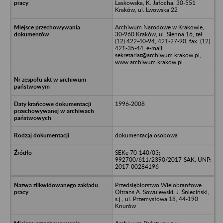
Laskowska, K. Jałocha, 30-551
Kraków, ul. Lwowska 22
Archiwum Narodowe w Krakowie,
30-960 Kraków, ul. Sienna 16, tel.
(12) 422-40-94, 421-27-90; fax. (12)
421-35-44; e-mail:
sekretariat@archiwum.krakow.pl;
www.archiwum.krakow.pl
1996-2008
dokumentacja osobowa
SEKe 70-140/03;
992700/611/2390/2017-SAK, UNP:
2017-00284196
Przedsiębiorstwo Wielobranżowe
Oltrans A. Sowulewski, J. Śnieciński,
s.j., ul. Przemysłowa 18, 44-190
Knurów