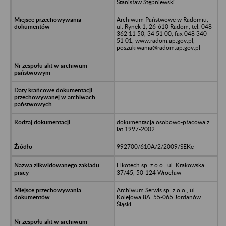
Stanisław Stępniewski
Archiwum Państwowe w Radomiu,
ul. Rynek 1, 26-610 Radom, tel. 048
362 11 50, 34 51 00, fax 048 340
51 01, www.radom.ap.gov.pl,
poszukiwania@radom.ap.gov.pl
dokumentacja osobowo-płacowa z
lat 1997-2002
992700/610A/2/2009/SEKe
Elkotech sp. z o.o., ul. Krakowska
37/45, 50-124 Wrocław
Archiwum Serwis sp. z o.o., ul.
Kolejowa 8A, 55-065 Jordanów
Śląski