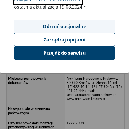
ostatnia aktualizacja 19.08.2024 r.
Wszystkie uwagi można przesyłać poprzez
formularz
Odrzuć opcjonalne
Zarządzaj opcjami
Ukryj wszystkie pozycje bazy
Przejdź do serwisu
Termo Technika s.c. W. Petrzyk, M.
Czamara, 32-067 Tenczynek, ul. Jana
III Sobieskiego 47
Archiwum Narodowe w Krakowie,
30-960 Kraków, ul. Sienna 16, tel.
(12) 422-40-94, 421-27-90; fax. (12)
421-35-44; e-mail:
sekretariat@archiwum.krakow.pl;
www.archiwum.krakow.pl
1999-2008