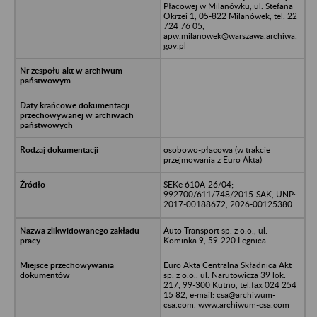
Płacowej w Milanówku, ul. Stefana
Okrzei 1, 05-822 Milanówek, tel. 22
724 76 05,
apw.milanowek@warszawa.archiwa.
gov.pl
osobowo-płacowa (w trakcie
przejmowania z Euro Akta)
SEKe 610A-26/04;
992700/611/748/2015-SAK, UNP:
2017-00188672, 2026-00125380
Auto Transport sp. z o.o., ul.
Kominka 9, 59-220 Legnica
Euro Akta Centralna Składnica Akt
sp. z o.o., ul. Narutowicza 39 lok.
217, 99-300 Kutno, tel.fax 024 254
15 82, e-mail: csa@archiwum-
csa.com, www.archiwum-csa.com