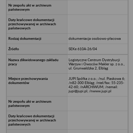
dokumentacja osobowo-płacowa
SEKe 610A-26/04
Logistyczne Centrum Dystrybucji
Warzyw i Owoców Makler sp. z o.o.,
ul. Grunwaldzka 2, Elbląg
JUPI Spółka z o.o.; /nul. Piaskowa 6;
/n82-300 Elbląg; /ntel/fax: 55-235-
42-60; /nARCHIWUM; /nemail:
jupi@jupi.pl; /nwww.jupi.pl