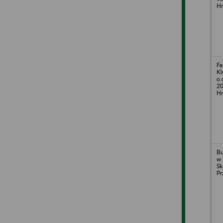
Hr
Fa
Kl
o.
20
Hr
Bu
w 
Sk
Pr