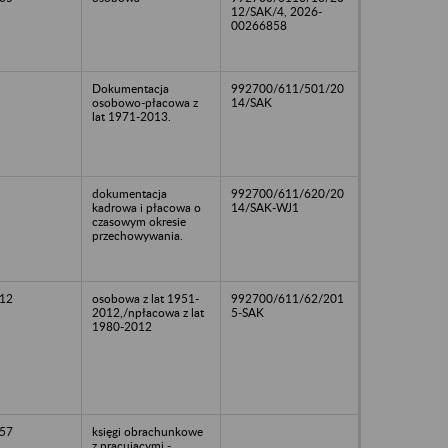
12/SAK/4, 2026-
00266858
Dokumentacja
992700/611/501/20
osobowo-płacowa z
14/SAK
lat 1971-2013.
dokumentacja
992700/611/620/20
kadrowa i płacowa o
14/SAK-WJ1
czasowym okresie
przechowywania.
12
osobowa z lat 1951-
992700/611/62/201
2012,/npłacowa z lat
5-SAK
1980-2012
57
księgi obrachunkowe
z pracującymi -