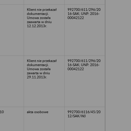
Klient nie przekazał
992700/611/296/20
dokumentacji.
16-SAK; UNP: 2016-
Umowa została
00042122
zaawarta w dniu
12.12.2013r.
Klient nie przekazał
992700/611/296/20
dokumentacji.
16-SAK; UNP: 2016-
Umowa została
00042122
zawarta w dniu
29.11.2013r.
10
akta osobowe
992700/6116/45/20
12/SAK/WJ