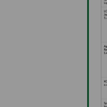
Li
LC
Ja
5,
Ag
Re
S.
K
o.
Sp
In