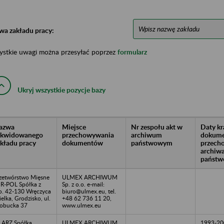
wa zakładu pracy:
ystkie uwagi można przesyłać poprzez
formularz
Ukryj wszystkie pozycje bazy
azwa
Miejsce
Nr zespołu akt w
Daty k
likwidowanego
przechowywania
archiwum
dokume
akładu pracy
dokumentów
państwowym
przech
archiw
państw
zetwórstwo Mięsne
ULMEX ARCHIWUM
R-POL Spółka z
Sp. z o.o. e-mail:
o. 42-130 Wręczyca
biuro@ulmex.eu, tel.
elka, Grodzisko, ul.
+48 62 736 11 20,
obucka 37
www.ulmex.eu
LARZ Spółka
ULMEX ARCHIWUM
1993-20