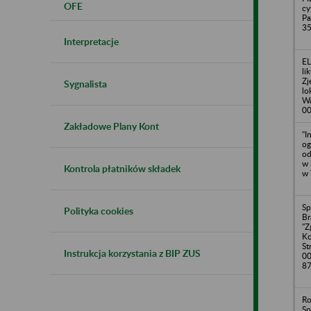
OFE
cy
Pa
3
Interpretacje
EL
li
Zj
Sygnalista
lo
Wa
00
Zakładowe Plany Kont
"I
og
od
w 
Kontrola płatników składek
w 
Sp
Polityka cookies
Br
"Z
Ko
St
Instrukcja korzystania z BIP ZUS
00
87
Ro
Sp