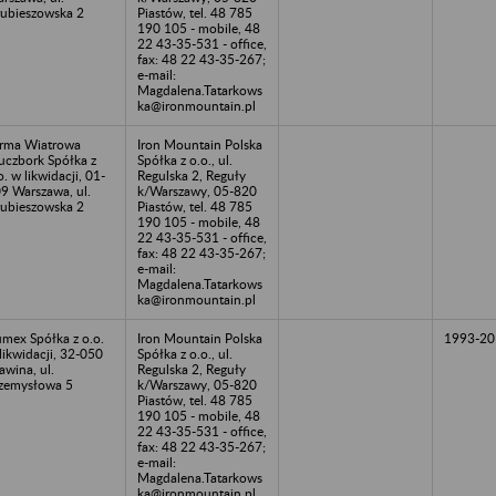
ubieszowska 2
Piastów, tel. 48 785
190 105 - mobile, 48
22 43-35-531 - office,
fax: 48 22 43-35-267;
e-mail:
Magdalena.Tatarkows
ka@ironmountain.pl
rma Wiatrowa
Iron Mountain Polska
uczbork Spółka z
Spółka z o.o., ul.
o. w likwidacji, 01-
Regulska 2, Reguły
9 Warszawa, ul.
k/Warszawy, 05-820
ubieszowska 2
Piastów, tel. 48 785
190 105 - mobile, 48
22 43-35-531 - office,
fax: 48 22 43-35-267;
e-mail:
Magdalena.Tatarkows
ka@ironmountain.pl
mex Spółka z o.o.
Iron Mountain Polska
1993-20
likwidacji, 32-050
Spółka z o.o., ul.
awina, ul.
Regulska 2, Reguły
zemysłowa 5
k/Warszawy, 05-820
Piastów, tel. 48 785
190 105 - mobile, 48
22 43-35-531 - office,
fax: 48 22 43-35-267;
e-mail:
Magdalena.Tatarkows
ka@ironmountain.pl