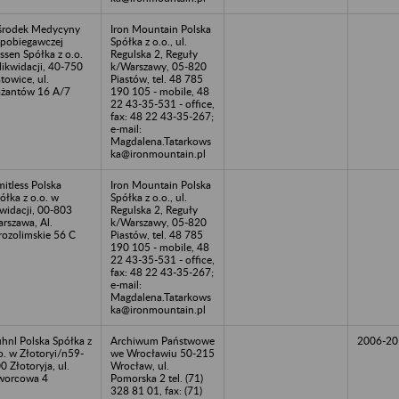
rodek Medycyny
Iron Mountain Polska
pobiegawczej
Spółka z o.o., ul.
ssen Spółka z o.o.
Regulska 2, Reguły
likwidacji, 40-750
k/Warszawy, 05-820
towice, ul.
Piastów, tel. 48 785
żantów 16 A/7
190 105 - mobile, 48
22 43-35-531 - office,
fax: 48 22 43-35-267;
e-mail:
Magdalena.Tatarkows
ka@ironmountain.pl
mitless Polska
Iron Mountain Polska
ółka z o.o. w
Spółka z o.o., ul.
kwidacji, 00-803
Regulska 2, Reguły
rszawa, Al.
k/Warszawy, 05-820
rozolimskie 56 C
Piastów, tel. 48 785
190 105 - mobile, 48
22 43-35-531 - office,
fax: 48 22 43-35-267;
e-mail:
Magdalena.Tatarkows
ka@ironmountain.pl
hnl Polska Spółka z
Archiwum Państwowe
2006-20
o. w Złotoryi/n59-
we Wrocławiu 50-215
0 Złotoryja, ul.
Wrocław, ul.
worcowa 4
Pomorska 2 tel. (71)
328 81 01, fax: (71)