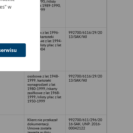
1993-1995,/nlisty
płac z lat 1989-1990,
ies” w
1996-1999
osobowa z lat 1996-
992700/6116/29/20
2005,/nkartoteki
13/SAK/WJ
zarobkowe z lat 1994-
2004,/nlisty płac z lat
2000-2004
serwisu
osobowa z lat 1948-
992700/6116/29/20
1999, kartoteki
13/SAK/WJ
wynagrodzeń z lat
1980-1999,/nkarty
zasiłkowe z lat 1968-
1999,/nlisty płac z lat
1950-1999
Klient nie przekazał
992700/611/296/20
dokumentacji.
16-SAK; UNP: 2016-
Umowa została
00042122
zawarta w dniu