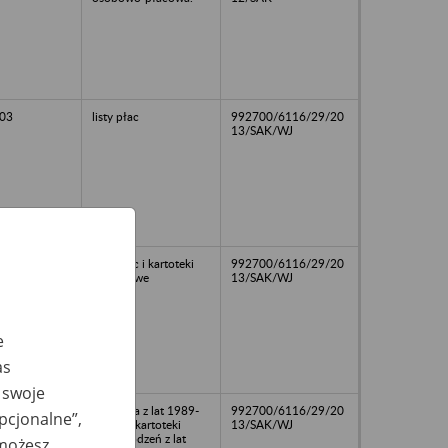
03
listy płac
992700/6116/29/20
13/SAK/WJ
k
listy płac i kartoteki
992700/6116/29/20
zarobkowe
13/SAK/WJ
e
as
 swoje
osobowa z lat 1989-
992700/6116/29/20
opcjonalne”,
1996,/nkartoteki
13/SAK/WJ
wynagrodzeń z lat
 możesz