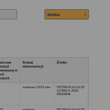
SZUKAJ
rańcowe
Rodzaj
Źródło
ntacji
dokumentacji
owywanej w
ach
owych
osobowa z 2013 roku
992700/6116/16/20
12/SAK/4, 2026-
00266858
05
osobowa
992700/6116/16/20