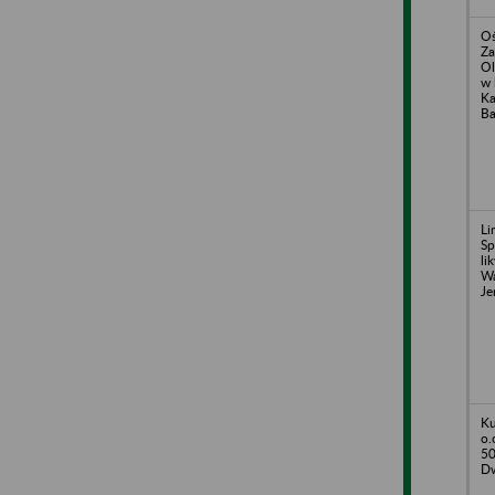
Oś
Za
Ol
w 
Ka
Ba
Li
Sp
li
Wa
Je
Ku
o.
50
D