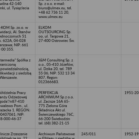
wilna 42-140
Sp. z o.o. e-mail:
nki, ul. Tysiąclecia
biuro@ulmex.eu, tel.
5
+48 62 736 11 20,
www.ulmex.eu
-KOM Sp. zo.o. w
ELKOM
kwidacji, Al. Stanów
OUTSOURCING Sp.
ednoczonych 51
oo, ul. Targowa 21,
k. 622A, 04-028
27-400 Ostrowiec Św.
rszawa; NIP: 661
 00 355.
ntermedia" Spółka z
J&M Consulting Sp. z
raniczoną
o.o., 05-410 Józefów,
powiedzialnością,
ul. Dzika 20, tel. 789
likwidacji z siedzibą
55 06; NIP: 532 13 34
Warszawie.
807, Regon:
012366683.
ółdzielnia Pracy
PERFEKCJA
1951-20
anży Odzieżowej
ARCHIWUM Sp.z o.o.
goda"/n87-410
ul. Zacisze 16A 65-
walewo Pom., ul.
775 Zielona Góra
rażacka 1. REGON:
Składnica Akt ul.
0407061; NIP:
Świerczewskiego 76C,
8-000-46-37
66-200 Świebodzin
tel. (68) 382-21-15
lnicze Zrzeszenie
Archiwum Państwowe
245/011
1952-19
ółdzielcze im. 22
w Elblągu z siedzibą w