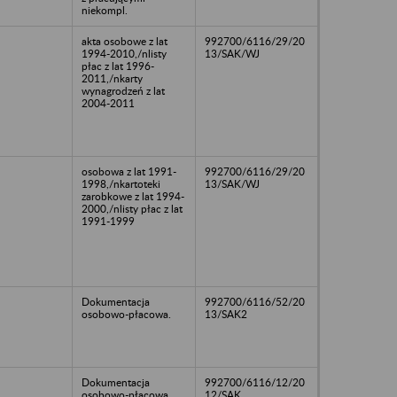
niekompl.
akta osobowe z lat
992700/6116/29/20
1994-2010,/nlisty
13/SAK/WJ
płac z lat 1996-
2011,/nkarty
wynagrodzeń z lat
2004-2011
osobowa z lat 1991-
992700/6116/29/20
1998,/nkartoteki
13/SAK/WJ
zarobkowe z lat 1994-
2000,/nlisty płac z lat
1991-1999
Dokumentacja
992700/6116/52/20
osobowo-płacowa.
13/SAK2
Dokumentacja
992700/6116/12/20
osobowo-płacowa.
12/SAK