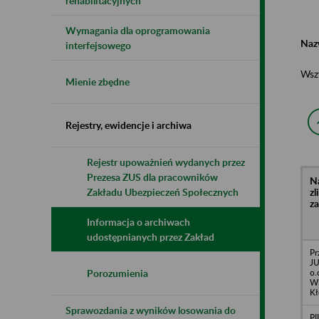
rehabilitacyjnych
Wymagania dla oprogramowania
Naz
interfejsowego
Wsz
Mienie zbędne
Rejestry, ewidencje i archiwa
Rejestr upoważnień wydanych przez
Prezesa ZUS dla pracowników
N
z
Zakładu Ubezpieczeń Społecznych
z
Informacja o archiwach
udostępnianych przez Zakład
Pr
JU
o.
Porozumienia
Wi
Kł
Sprawozdania z wyników losowania do
PI