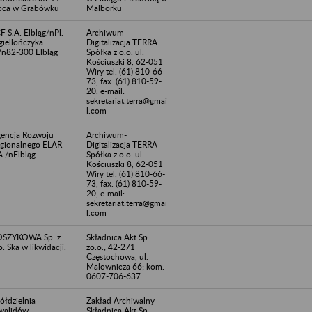
pca w Grabówku
Malborku
F S.A. Elbląg/nPl.
Archiwum-
giellończyka
Digitalizacja TERRA
/n82-300 Elbląg
Spółka z o.o. ul.
Kościuszki 8, 62-051
Wiry tel. (61) 810-66-
73, fax. (61) 810-59-
20, e-mail:
sekretariat.terra@gmai
l.com
encja Rozwoju
Archiwum-
gionalnego ELAR
Digitalizacja TERRA
A./nElbląg
Spółka z o.o. ul.
Kościuszki 8, 62-051
Wiry tel. (61) 810-66-
73, fax. (61) 810-59-
20, e-mail:
sekretariat.terra@gmai
l.com
OSZYKOWA Sp. z
Składnica Akt Sp.
o. Ska w likwidacji.
zo.o.; 42-271
Częstochowa, ul.
Malownicza 66; kom.
0607-706-637.
ółdzielnia
Zakład Archiwalny
walidów
Składnica Akt Sp.