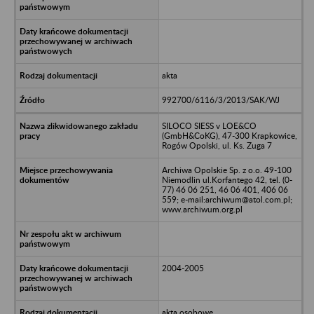
akta
992700/6116/3/2013/SAK/WJ
SILOCO SIESS v LOE&CO
(GmbH&CoKG), 47-300 Krapkowice,
Rogów Opolski, ul. Ks. Zuga 7
Archiwa Opolskie Sp. z o.o. 49-100
Niemodlin ul.Korfantego 42, tel. (0-
77) 46 06 251, 46 06 401, 406 06
559; e-mail:archiwum@atol.com.pl;
www.archiwum.org.pl
2004-2005
akta osobowe