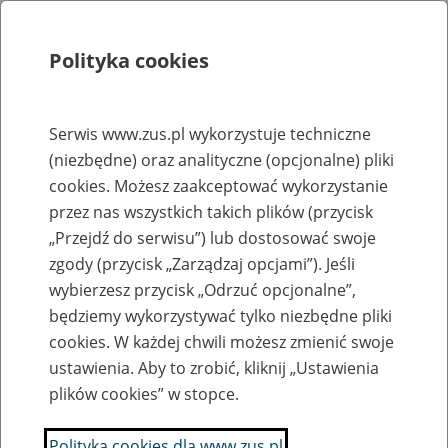
Polityka cookies
Szukaj
Menu
Serwis www.zus.pl wykorzystuje techniczne
(niezbędne) oraz analityczne (opcjonalne) pliki
Rejestry, ewidencje i archiwa
cookies. Możesz zaakceptować wykorzystanie
Baza zlikwidowanych lub
przez nas wszystkich takich plików (przycisk
„Przejdź do serwisu”) lub dostosować swoje
przekształconych zakładów pracy
zgody (przycisk „Zarządzaj opcjami”). Jeśli
wybierzesz przycisk „Odrzuć opcjonalne”,
Nazwa zakładu pracy:
będziemy wykorzystywać tylko niezbędne pliki
cookies. W każdej chwili możesz zmienić swoje
ustawienia. Aby to zrobić, kliknij „Ustawienia
plików cookies” w stopce.
SZUKAJ
Polityka cookies dla www.zus.pl