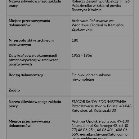
Rolniczy Zespół Spółdzielczy im. 26
Października w Szklarni powiat
Bystrzyca Kłodzka
Archiwum Państwowe we
Wrocławiu Oddział w Kamieńcu
Ząbkowickim
180
1952 - 1956
Dniówki obrachunkowe
niekompletne
EMCOR SA/OVIEDO/HISZPANIA
Przedstawicielstwo w Polsce, 40-048
Katowice, ul. Kościuszki 30
Archiwa Opolskie Sp. z o.o. 49-100
Niemodlin ul.Korfantego 42, tel. (0-
77) 46 06 251, 46 06 401, 406 06
559; e-mail:archiwum@atol.com.pl;
www.archiwum.org.pl