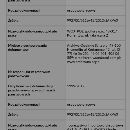
osobowo-płacowa
992700/6116/45/2013/SAK/WJ
WOJTPOL Spółka z o.o., 48-317
Korfantów, ul. Fabryczna 2
Archiwa Opolskie Sp. z o.o. 49-100
Niemodlin ul.Korfantego 42, tel. (0-
77) 46 06 251, 46 06 401, 406 06
559; e-mail:archiwum@atol.com.pl;
www.archiwum.org.pl
1999-2012
osobowo-płacowa
992700/6116/45/2013/SAK/WJ
Towarzystwo Importowo Eksportowe
ART. GLAS PLUS, 45-309 Opole, ul.