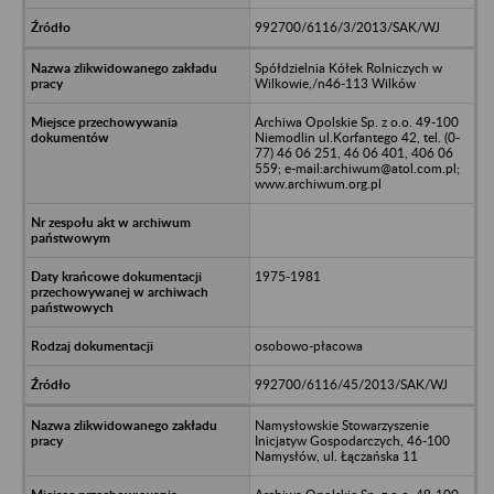
992700/6116/3/2013/SAK/WJ
Spółdzielnia Kółek Rolniczych w
Wilkowie,/n46-113 Wilków
Archiwa Opolskie Sp. z o.o. 49-100
Niemodlin ul.Korfantego 42, tel. (0-
77) 46 06 251, 46 06 401, 406 06
559; e-mail:archiwum@atol.com.pl;
www.archiwum.org.pl
1975-1981
osobowo-płacowa
992700/6116/45/2013/SAK/WJ
Namysłowskie Stowarzyszenie
Inicjatyw Gospodarczych, 46-100
Namysłów, ul. Łączańska 11