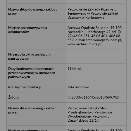
Paczkowskie Zakłady Przemysłu
Terenowego w Paczkowie Zakład
Drzewny w Korfantowie
Archiwa Opolskie Sp. z o.o. 49-100
Niemodlin ul.Korfantego 42, tel. (0-
77) 46 06 251, 46 06 401, 406 06
559; e-mail:archiwum@atol.com.pl;
www.archiwum.org.pl
1966 rok
akta osobowe
992700/6116/45/2013/SAK/WJ
Paczkowskie Fabryki Mebli
Przedsiębiorstwo Państwowe
Wyodrębnione, Paczków, ul.
Daszyńskiego 11/14
Archiwa Opolskie Sp. z o.o. 49-100