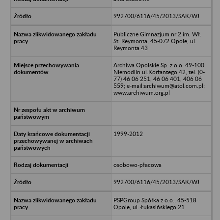
992700/6116/45/2013/SAK/WJ
Publiczne Gimnazjum nr 2 im. Wł.
St. Reymonta, 45-072 Opole, ul.
Reymonta 43
Archiwa Opolskie Sp. z o.o. 49-100
Niemodlin ul.Korfantego 42, tel. (0-
77) 46 06 251, 46 06 401, 406 06
559; e-mail:archiwum@atol.com.pl;
www.archiwum.org.pl
1999-2012
osobowo-płacowa
992700/6116/45/2013/SAK/WJ
PSPGroup Spółka z o.o., 45-518
Opole, ul. Łukasińskiego 21