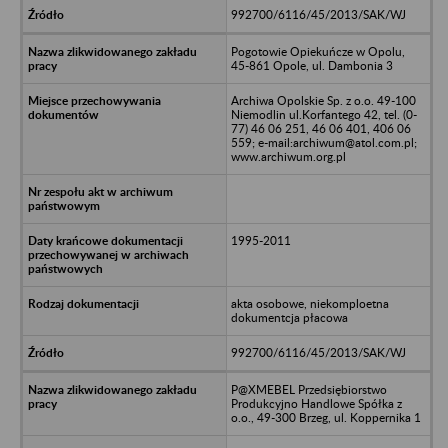
992700/6116/45/2013/SAK/WJ
Pogotowie Opiekuńcze w Opolu,
45-861 Opole, ul. Dambonia 3
Archiwa Opolskie Sp. z o.o. 49-100
Niemodlin ul.Korfantego 42, tel. (0-
77) 46 06 251, 46 06 401, 406 06
559; e-mail:archiwum@atol.com.pl;
www.archiwum.org.pl
1995-2011
akta osobowe, niekomploetna
dokumentcja płacowa
992700/6116/45/2013/SAK/WJ
P@XMEBEL Przedsiębiorstwo
Produkcyjno Handlowe Spółka z
o.o., 49-300 Brzeg, ul. Koppernika 1