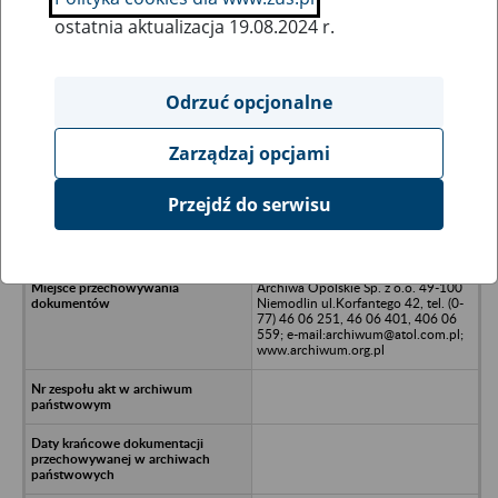
ostatnia aktualizacja 19.08.2024 r.
Wszystkie uwagi można przesyłać poprzez
formularz
Odrzuć opcjonalne
Zarządzaj opcjami
Ukryj wszystkie pozycje bazy
Przejdź do serwisu
Projects & Design Spółka z o.o.,
Fałkowo 44A, 62-262 Fałkowo
Archiwa Opolskie Sp. z o.o. 49-100
Niemodlin ul.Korfantego 42, tel. (0-
77) 46 06 251, 46 06 401, 406 06
559; e-mail:archiwum@atol.com.pl;
www.archiwum.org.pl