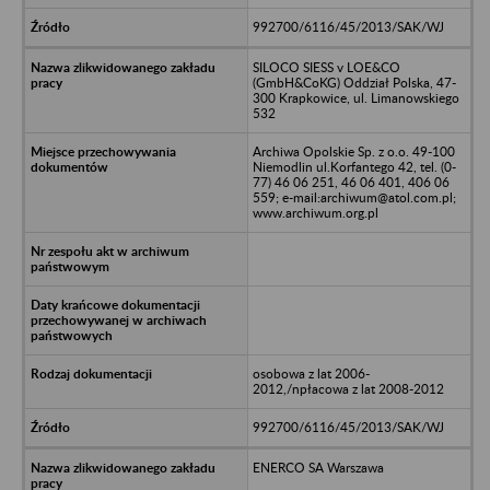
992700/6116/45/2013/SAK/WJ
SILOCO SIESS v LOE&CO
(GmbH&CoKG) Oddział Polska, 47-
300 Krapkowice, ul. Limanowskiego
532
Archiwa Opolskie Sp. z o.o. 49-100
Niemodlin ul.Korfantego 42, tel. (0-
77) 46 06 251, 46 06 401, 406 06
559; e-mail:archiwum@atol.com.pl;
www.archiwum.org.pl
osobowa z lat 2006-
2012,/npłacowa z lat 2008-2012
992700/6116/45/2013/SAK/WJ
ENERCO SA Warszawa