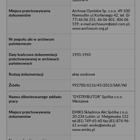
Archiwa Opolskie Sp. z o.o. 49-100
Niemodlin ul.Korfantego 42, tel. (0-
77) 46 06 251, 46 06 401, 406 06
559; e-mail:archiwum@atol.com.pl;
www.archiwum.org.pl
1955-1965
akta osobowe
992700/6116/45/2013/SAK/WJ
"DYSTRYBUTOR" Spółka z o.o.
Warszawa
EMIKS Składnica Akt Spółka z o.o.
20-234 Lublin ul. Mełgiewska 152
tel.(81) 749-65-60 fax:(81) 874-96-
61 e-mail: emiks@emiks.pl,
www.emiks.pl