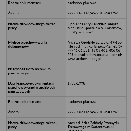
osobowo-płacowa
992700/6116/45/2013/SAK/WJ
Opolskie Fabryki Mebli/nFabryka
Mebli nr 6 Spółka z o.o. Korfantów,
ul. Wyzwolenia 1
Archiwa Opolskie Sp. z o.o. 49-100
Niemodlin ul.Korfantego 42, tel. (0-
77) 46 06 251, 46 06 401, 406 06
559; e-mail:archiwum@atol.com.pl;
www.archiwum.org.pl
1992-1998
osobowo-płacowa
992700/6116/45/2013/SAK/WJ
Niemodlińskie Zakłady Przemysłu
Terenowego w Korfantowie, ul.
Szkolna 4