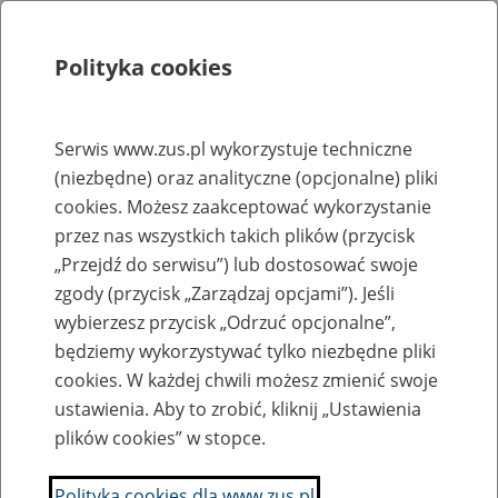
Polityka cookies
Szukaj
Menu
Serwis www.zus.pl wykorzystuje techniczne
(niezbędne) oraz analityczne (opcjonalne) pliki
Rejestry, ewidencje i archiwa
cookies. Możesz zaakceptować wykorzystanie
Baza zlikwidowanych lub
przez nas wszystkich takich plików (przycisk
„Przejdź do serwisu”) lub dostosować swoje
przekształconych zakładów pracy
zgody (przycisk „Zarządzaj opcjami”). Jeśli
wybierzesz przycisk „Odrzuć opcjonalne”,
Nazwa zakładu pracy:
będziemy wykorzystywać tylko niezbędne pliki
cookies. W każdej chwili możesz zmienić swoje
ustawienia. Aby to zrobić, kliknij „Ustawienia
plików cookies” w stopce.
SZUKAJ
Polityka cookies dla www.zus.pl