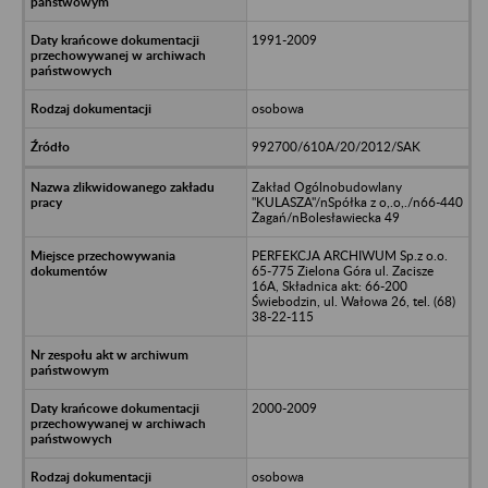
1991-2009
osobowa
992700/610A/20/2012/SAK
Zakład Ogólnobudowlany
"KULASZA"/nSpółka z o,.o,./n66-440
Żagań/nBolesławiecka 49
PERFEKCJA ARCHIWUM Sp.z o.o.
65-775 Zielona Góra ul. Zacisze
16A, Składnica akt: 66-200
Świebodzin, ul. Wałowa 26, tel. (68)
38-22-115
2000-2009
osobowa