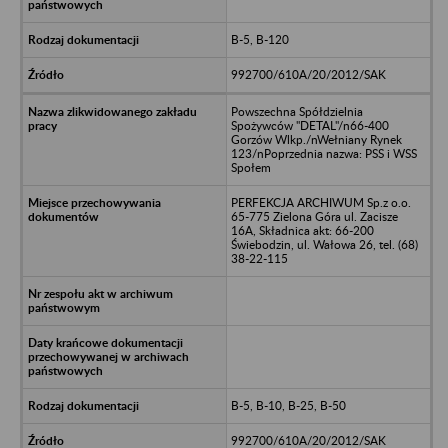
B-5, B-120
992700/610A/20/2012/SAK
Powszechna Spółdzielnia
Spożywców "DETAL"/n66-400
Gorzów Wlkp./nWełniany Rynek
123/nPoprzednia nazwa: PSS i WSS
Społem
PERFEKCJA ARCHIWUM Sp.z o.o.
65-775 Zielona Góra ul. Zacisze
16A, Składnica akt: 66-200
Świebodzin, ul. Wałowa 26, tel. (68)
38-22-115
B-5, B-10, B-25, B-50
992700/610A/20/2012/SAK