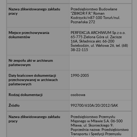
Przedsiębiorstwo Budowlane
"ZBIKOR F.R." Roman
Kodrzycki/n87-100 Toruń/nul.
Poznańska 272
PERFEKCJA ARCHIWUM Sp.z o.o.
65-775 Zielona Góra ul. Zacisze
16A, Składnica akt: 66-200
Świebodzin, ul. Wałowa 26, tel. (68)
38-22-115
1990-2005
osobowa
992700/610A/20/2012/SAK
Przedsiębiorstwo Przemysłu
Mięsnego w Mławie S.A. 06-500
Mława, ul. Skonieckiego 9;
Poprzednia nazwa: Przedsiębiorstwo
Transportu i Spedycji Przemyslu