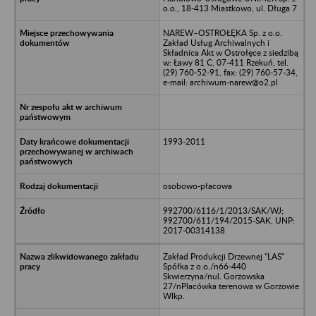
o.o., 18-413 Miastkowo, ul. Długa 7
NAREW–OSTROŁĘKA Sp. z o.o.
Zakład Usług Archiwalnych i
Składnica Akt w Ostrołęce z siedzibą
w: Ławy 81 C, 07-411 Rzekuń, tel.
(29) 760-52-91, fax: (29) 760-57-34,
e-mail: archiwum-narew@o2.pl
1993-2011
osobowo-płacowa
992700/6116/1/2013/SAK/WJ;
992700/611/194/2015-SAK, UNP:
2017-00314138
Zakład Produkcji Drzewnej "LAS"
Spółka z o.o./n66-440
Skwierzyna/nul. Gorzowska
27/nPlacówka terenowa w Gorzowie
Wlkp.