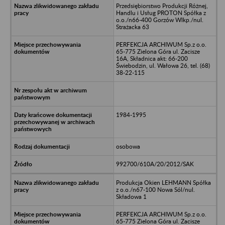
Przedsiębiorstwo Produkcji Różnej,
Handlu i Usług PROTON Spółka z
o.o./n66-400 Gorzów Wlkp./nul.
Strażacka 63
PERFEKCJA ARCHIWUM Sp.z o.o.
65-775 Zielona Góra ul. Zacisze
16A, Składnica akt: 66-200
Świebodzin, ul. Wałowa 26, tel. (68)
38-22-115
1984-1995
osobowa
992700/610A/20/2012/SAK
Produkcja Okien LEHMANN Spółka
z o.o./n67-100 Nowa Sól/nul.
Składowa 1
PERFEKCJA ARCHIWUM Sp.z o.o.
65-775 Zielona Góra ul. Zacisze