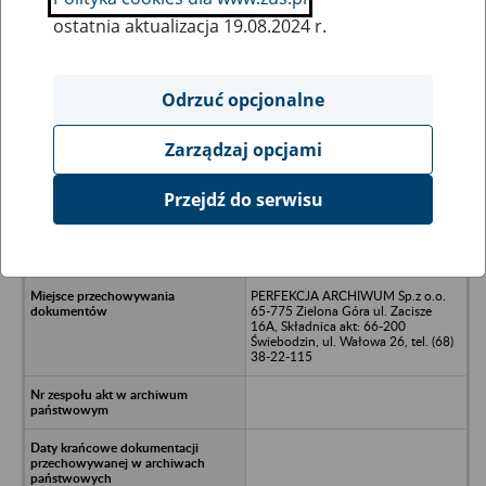
ostatnia aktualizacja 19.08.2024 r.
Wszystkie uwagi można przesyłać poprzez
formularz
Odrzuć opcjonalne
Zarządzaj opcjami
Ukryj wszystkie pozycje bazy
Przejdź do serwisu
Spółdzielnia Pracy Zaopatrzenia
Rolnictwa w Kożuchowie/n67-120
Kożuchów
PERFEKCJA ARCHIWUM Sp.z o.o.
65-775 Zielona Góra ul. Zacisze
16A, Składnica akt: 66-200
Świebodzin, ul. Wałowa 26, tel. (68)
38-22-115