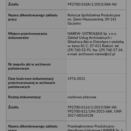
992700/610A/1/2013/SAK-WJ
Rolnicza Spółdzielnia Produkcyjna
im. Ziemi Mazowieckiej, 09-141
Szczytno
NAREW–OSTROŁĘKA Sp. z o.o.
Zakład Usług Archiwalnych i
Składnica Akt w Ostrołęce z siedzibą
w: Ławy 81 C, 07-411 Rzekuń, tel.
(29) 760-52-91, fax: (29) 760-57-34,
e-mail: archiwum-narew@o2.pl
1976-2012
osobowo-płacowa
992700/6116/1/2013/SAK-WJ;
992700/611/194/2015-SAK, UNP:
2017-00314138
Przedsiębiorstwo Produkcyjno-
Handlowo-Usługowe UNIMER Sp. z