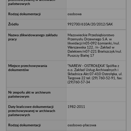
osobowa
992700/610A/20/2012/SAK
Mazowieckie Przedsiębiorstwo
Przemysłu Drzewnego S.A. w
likwidacji/n05-092 Łomianki,/nul.
Warszawska 122, /n- Zakład w
Dalekiem/n07-221 Brańszczyk/nul.
Puszczy Białej 17
"NAREW - OSTROŁĘKA" Spółka z
o.o. Zakład Usług Archiwalnych i
Składnica Akt 07-410 Ostrołęka, ul.
Targowa 22 tel: (29) 760-52-91, fax:
(29)760-57-34
1982-2011
osobowo-płacowa