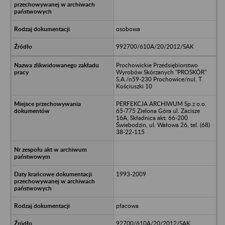
osobowa
992700/610A/20/2012/SAK
Prochowickie Przedsiębiorstwo
Wyrobów Skórzanych "PROSKÓR"
S.A./n59-230 Prochowice/nul. T.
Kościuszki 10
PERFEKCJA ARCHIWUM Sp.z o.o.
65-775 Zielona Góra ul. Zacisze
16A, Składnica akt: 66-200
Świebodzin, ul. Wałowa 26, tel. (68)
38-22-115
1993-2009
płacowa
92700/610A/20/2012/SAK