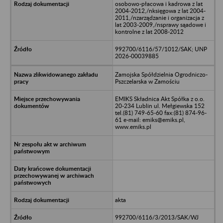
osobowo-płacowa i kadrowa z lat
2004-2012,/nksięgowa z lat 2004-
2011,/nzarządzanie i organizacja z
lat 2003-2009,/nsprawy sąadowe i
kontrolne z lat 2008-2012
992700/6116/57/1012/SAK; UNP
2026-00039885
Zamojska Spółdzielnia Ogrodniczo-
Pszczelarska w Zamościu
EMIKS Składnica Akt Spółka z o.o.
20-234 Lublin ul. Mełgiewska 152
tel.(81) 749-65-60 fax:(81) 874-96-
61 e-mail: emiks@emiks.pl,
www.emiks.pl
akta
992700/6116/3/2013/SAK/WJ