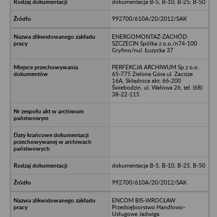
dokumentacja B-5, B-10, B-25, B-50
992700/610A/20/2012/SAK
ENERGOMONTAŻ-ZACHÓD
SZCZECIN Spółka z o.o./n74-100
Gryfino/nul. Łuzycka 37
PERFEKCJA ARCHIWUM Sp.z o.o.
65-775 Zielona Góra ul. Zacisze
16A, Składnica akt: 66-200
Świebodzin, ul. Wałowa 26, tel. (68)
38-22-115
dokumentacja B-5, B-10, B-25, B-50
992700/610A/20/2012/SAK
ENCOM BIS-WROCŁAW
Przedsiębiorstwo Handlowo-
Usługowe Jadwiga