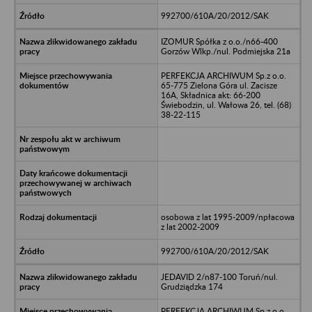
992700/610A/20/2012/SAK
IZOMUR Spółka z o.o./n66-400
Gorzów Wlkp./nul. Podmiejska 21a
PERFEKCJA ARCHIWUM Sp.z o.o.
65-775 Zielona Góra ul. Zacisze
16A, Składnica akt: 66-200
Świebodzin, ul. Wałowa 26, tel. (68)
38-22-115
osobowa z lat 1995-2009/npłacowa
z lat 2002-2009
992700/610A/20/2012/SAK
JEDAVID 2/n87-100 Toruń/nul.
Grudziądzka 174
PERFEKCJA ARCHIWUM Sp.z o.o.