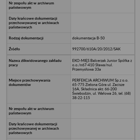
dokumentacja B-50
992700/610A/20/2012/SAK
EKO-MIĘS Balcerzak Junior Spółka z
o.o./n67-410 Sława/nul.
Przemysłowa 33a
PERFEKCJA ARCHIWUM Sp.z o.o.
65-775 Zielona Góra ul. Zacisze
16A, Składnica akt: 66-200
Świebodzin, ul. Wałowa 26, tel. (68)
38-22-115