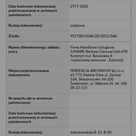
1977-2002
osobowa
992700/610A/20/2012/SAK
Firma Handlowo-Usługowa
JUMARK Barbara Cieciura/n66-470
Kostrzyń/nul. Banaszaka 8
/n(placówka terenowa - Żubrów))
PERFEKCJA ARCHIWUM Sp.z o.o.
65-775 Zielona Góra ul. Zacisze
16A, Składnica akt: 66-200
Świebodzin, ul. Wałowa 26, tel. (68)
38-22-115
dokumentacja B-10, B-50