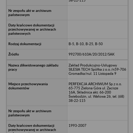
38-22-115
B-5, B-10, B-25, B-50
992700/610A/20/2012/SAK
Zakład Produkcyjno-Usługowy
SILESIA TECH Spółka z o.o./n59-706
Gromadka/nul. 11 Listopada 9
PERFEKCJA ARCHIWUM Sp.z o.o.
65-775 Zielona Góra ul. Zacisze
16A, Składnica akt: 66-200
Świebodzin, ul. Wałowa 26, tel. (68)
38-22-115
1993-2007