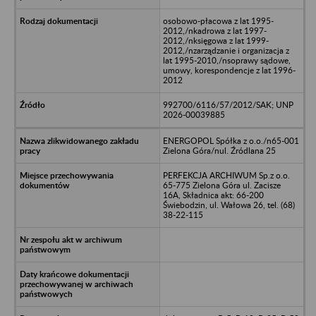
osobowo-płacowa z lat 1995-
2012,/nkadrowa z lat 1997-
2012,/nksięgowa z lat 1999-
2012,/nzarządzanie i organizacja z
lat 1995-2010,/nsoprawy sądowe,
umowy, korespondencje z lat 1996-
2012
992700/6116/57/2012/SAK; UNP
2026-00039885
ENERGOPOL Spółka z o.o./n65-001
Zielona Góra/nul. Źródlana 25
PERFEKCJA ARCHIWUM Sp.z o.o.
65-775 Zielona Góra ul. Zacisze
16A, Składnica akt: 66-200
Świebodzin, ul. Wałowa 26, tel. (68)
38-22-115