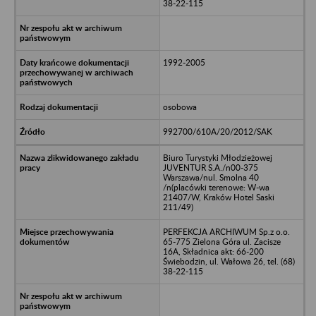
38-22-115
1992-2005
osobowa
992700/610A/20/2012/SAK
Biuro Turystyki Młodzieżowej
JUVENTUR S.A./n00-375
Warszawa/nul. Smolna 40
/n(placówki terenowe: W-wa
21407/W, Kraków Hotel Saski
211/49)
PERFEKCJA ARCHIWUM Sp.z o.o.
65-775 Zielona Góra ul. Zacisze
16A, Składnica akt: 66-200
Świebodzin, ul. Wałowa 26, tel. (68)
38-22-115