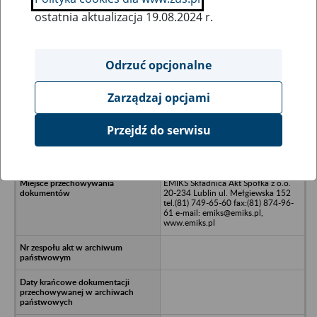
ostatnia aktualizacja 19.08.2024 r.
Wszystkie uwagi można przesyłać poprzez
formularz
Odrzuć opcjonalne
Zarządzaj opcjami
Ukryj wszystkie pozycje bazy
Przejdź do serwisu
Wytwórnia Urządzeń Komunalnych
"WUKO" Stąporków
EMIKS Składnica Akt Spółka z o.o.
20-234 Lublin ul. Mełgiewska 152
tel.(81) 749-65-60 fax:(81) 874-96-
61 e-mail: emiks@emiks.pl,
www.emiks.pl