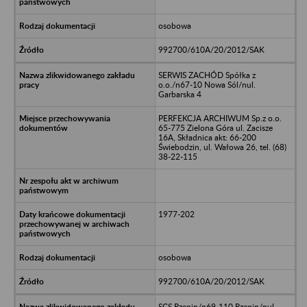
osobowa
992700/610A/20/2012/SAK
SERWIS ZACHÓD Spółka z
o.o./n67-10 Nowa Sól/nul.
Garbarska 4
PERFEKCJA ARCHIWUM Sp.z o.o.
65-775 Zielona Góra ul. Zacisze
16A, Składnica akt: 66-200
Świebodzin, ul. Wałowa 26, tel. (68)
38-22-115
1977-202
osobowa
992700/610A/20/2012/SAK
SCS Rzepin/n69-110 Rzepin/nul.