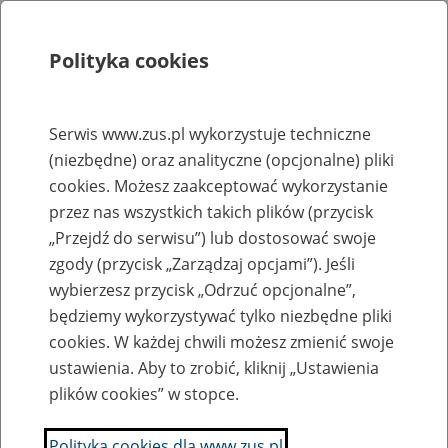
Polityka cookies
Szukaj
Menu
Serwis www.zus.pl wykorzystuje techniczne
(niezbędne) oraz analityczne (opcjonalne) pliki
Rejestry, ewidencje i archiwa
cookies. Możesz zaakceptować wykorzystanie
Baza zlikwidowanych lub
przez nas wszystkich takich plików (przycisk
„Przejdź do serwisu”) lub dostosować swoje
przekształconych zakładów pracy
zgody (przycisk „Zarządzaj opcjami”). Jeśli
wybierzesz przycisk „Odrzuć opcjonalne”,
Nazwa zakładu pracy:
będziemy wykorzystywać tylko niezbędne pliki
cookies. W każdej chwili możesz zmienić swoje
ustawienia. Aby to zrobić, kliknij „Ustawienia
plików cookies” w stopce.
SZUKAJ
Polityka cookies dla www.zus.pl