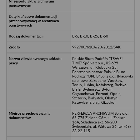
B-5, B-10, B-25, B-50
992700/610A/20/2012/SAK
Polskie Biuro Podróży "TRAVEL
TIME" Spółka z o.o., 02-699
Warszawa, ul. Kłobucka 25;
Poprzednia nazwa: Polskie Biuro
Podróży "ORBIS" Sp. z o.o., (Placówki
terenowe: Zakopane, Wrocław,
Toruń, Lublin, Kołobrzeg, Bielsko-
Biała, Bydgoszcz, Bytom,
Częstochowa, Poznań, Opole,
Szczecin, Białystok, Olsztyn,
Katowice, Elbląg, Giżycko)
PERFEKCJA ARCHIWUM Sp.z o.o.,
65-775 Zielona Góra, ul. Zacisze
16A, Składnica akt: 66-200
Świebodzin, ul. Wałowa 26, tel. (68)
38-22-115