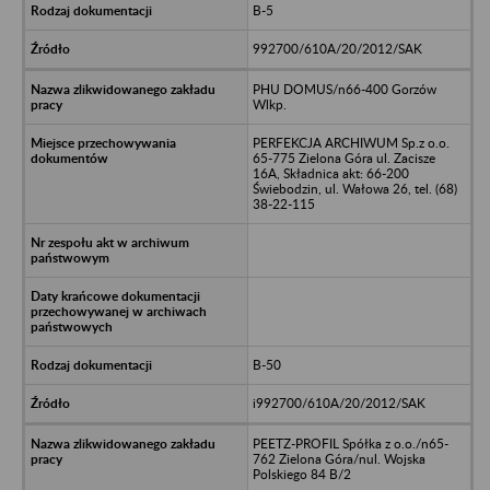
B-5
992700/610A/20/2012/SAK
PHU DOMUS/n66-400 Gorzów
Wlkp.
PERFEKCJA ARCHIWUM Sp.z o.o.
65-775 Zielona Góra ul. Zacisze
16A, Składnica akt: 66-200
Świebodzin, ul. Wałowa 26, tel. (68)
38-22-115
B-50
i992700/610A/20/2012/SAK
PEETZ-PROFIL Spółka z o.o./n65-
762 Zielona Góra/nul. Wojska
Polskiego 84 B/2