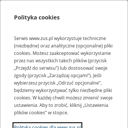
Polityka cookies
Szukaj
Menu
Serwis www.zus.pl wykorzystuje techniczne
(niezbędne) oraz analityczne (opcjonalne) pliki
Rejestry, ewidencje i archiwa
cookies. Możesz zaakceptować wykorzystanie
Baza zlikwidowanych lub
przez nas wszystkich takich plików (przycisk
„Przejdź do serwisu”) lub dostosować swoje
przekształconych zakładów pracy
zgody (przycisk „Zarządzaj opcjami”). Jeśli
wybierzesz przycisk „Odrzuć opcjonalne”,
Nazwa zakładu pracy:
będziemy wykorzystywać tylko niezbędne pliki
cookies. W każdej chwili możesz zmienić swoje
ustawienia. Aby to zrobić, kliknij „Ustawienia
plików cookies” w stopce.
SZUKAJ
Polityka cookies dla www.zus.pl