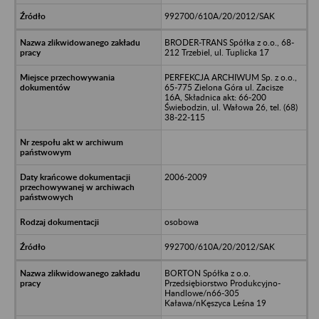
992700/610A/20/2012/SAK
BRODER-TRANS Spółka z o.o., 68-
212 Trzebiel, ul. Tuplicka 17
PERFEKCJA ARCHIWUM Sp. z o.o.,
65-775 Zielona Góra ul. Zacisze
16A, Składnica akt: 66-200
Świebodzin, ul. Wałowa 26, tel. (68)
38-22-115
2006-2009
osobowa
992700/610A/20/2012/SAK
BORTON Spółka z o.o.
Przedsiębiorstwo Produkcyjno-
Handlowe/n66-305
Kaława/nKęszyca Leśna 19