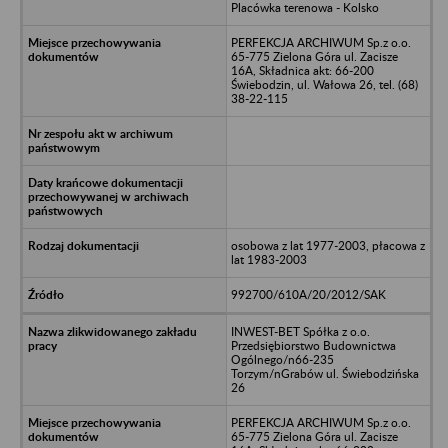
Placówka terenowa - Kolsko
PERFEKCJA ARCHIWUM Sp.z o.o.
65-775 Zielona Góra ul. Zacisze
16A, Składnica akt: 66-200
Świebodzin, ul. Wałowa 26, tel. (68)
38-22-115
osobowa z lat 1977-2003, płacowa z
lat 1983-2003
992700/610A/20/2012/SAK
INWEST-BET Spółka z o.o.
Przedsiębiorstwo Budownictwa
Ogólnego/n66-235
Torzym/nGrabów ul. Świebodzińska
26
PERFEKCJA ARCHIWUM Sp.z o.o.
65-775 Zielona Góra ul. Zacisze