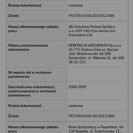
osobowa
992700/610A/20/2012/SAK
ISE Industries Poland Spółka z
o.o./n59-140 Chocianów/nul.
Kolonialna 13a
PERFEKCJA ARCHIWUM Sp.z o.o.
65-775 Zielona Góra ul. Zacisze
16A, Składnica akt: 66-200
Świebodzin, ul. Wałowa 26, tel. (68)
38-22-115
2000-2009
osobowa
992700/610A/20/2012/SAK
Bank Spółdzielczy w Bojadłach, 66-
130 Bojadła, ul. Sulechowska 11;