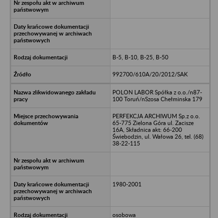
B-5, B-10, B-25, B-50
992700/610A/20/2012/SAK
POLON LABOR Spółka z o.o./n87-
100 Toruń/nSzosa Chełminska 179
PERFEKCJA ARCHIWUM Sp.z o.o.
65-775 Zielona Góra ul. Zacisze
16A, Składnica akt: 66-200
Świebodzin, ul. Wałowa 26, tel. (68)
38-22-115
1980-2001
osobowa