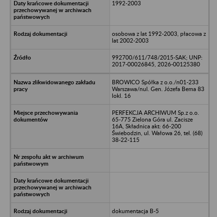
1992-2003
osobowa z lat 1992-2003, płacowa z
lat 2002-2003
992700/611/748/2015-SAK; UNP:
2017-00026845, 2026-00125380
BROWICO Spółka z o.o./n01-233
Warszawa/nul. Gen. Józefa Bema 83
lokl. 16
PERFEKCJA ARCHIWUM Sp.z o.o.
65-775 Zielona Góra ul. Zacisze
16A, Składnica akt: 66-200
Świebodzin, ul. Wałowa 26, tel. (68)
38-22-115
dokumentacja B-5