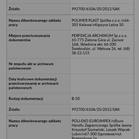
992700/610A/20/2012/SAK
POLIMER PLAST Spółka z o.o./n66-
305 Kaława/nKęszyca Leśna 50
PERFEKCJA ARCHIWUM Sp.z o.o.
65-775 Zielona Góra ul. Zacisze
16A, Składnica akt: 66-200
Świebodzin, ul. Wałowa 26, tel. (68)
38-22-115
B-50
992700/610A/20/2012/SAK
POLI-EKO EUROIMPEX/nBiuro
Handlu Zagranicznego Spółka Jawna
Krzysztof Szymański, Leszek Więcek-
Lubin/n67-300 Szprotawa/nul.
Przejazdowa 1a