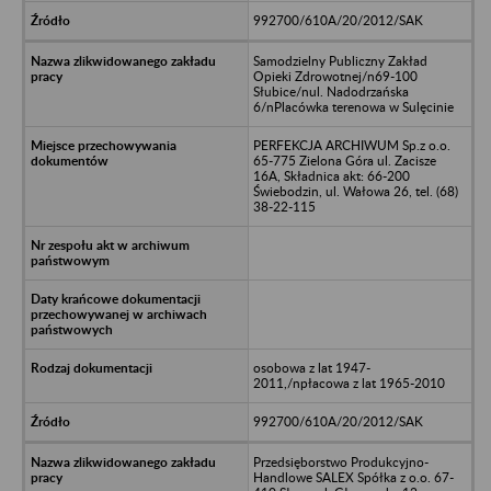
992700/610A/20/2012/SAK
Samodzielny Publiczny Zakład
Opieki Zdrowotnej/n69-100
Słubice/nul. Nadodrzańska
6/nPlacówka terenowa w Sulęcinie
PERFEKCJA ARCHIWUM Sp.z o.o.
65-775 Zielona Góra ul. Zacisze
16A, Składnica akt: 66-200
Świebodzin, ul. Wałowa 26, tel. (68)
38-22-115
osobowa z lat 1947-
2011,/npłacowa z lat 1965-2010
992700/610A/20/2012/SAK
Przedsięborstwo Produkcyjno-
Handlowe SALEX Spółka z o.o. 67-