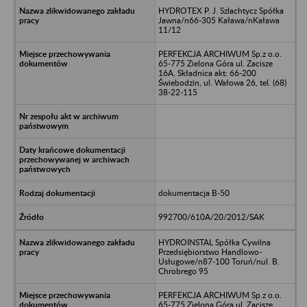
HYDROTEX P. J. Szlachtycz Spółka
Jawna/n66-305 Kaława/nKaława
11/12
PERFEKCJA ARCHIWUM Sp.z o.o.
65-775 Zielona Góra ul. Zacisze
16A, Składnica akt: 66-200
Świebodzin, ul. Wałowa 26, tel. (68)
38-22-115
dokumentacja B-50
992700/610A/20/2012/SAK
HYDROINSTAL Spółka Cywilna
Przedsiębiorstwo Handlowo-
Usługowe/n87-100 Toruń/nul. B.
Chrobrego 95
PERFEKCJA ARCHIWUM Sp.z o.o.
65-775 Zielona Góra ul. Zacisze