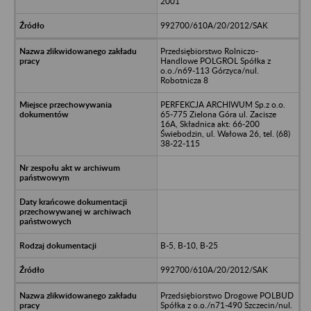
2001
992700/610A/20/2012/SAK
Przedsiębiorstwo Rolniczo-
Handlowe POLGROL Spółka z
o.o./n69-113 Górzyca/nul.
Robotnicza 8
PERFEKCJA ARCHIWUM Sp.z o.o.
65-775 Zielona Góra ul. Zacisze
16A, Składnica akt: 66-200
Świebodzin, ul. Wałowa 26, tel. (68)
38-22-115
B-5, B-10, B-25
992700/610A/20/2012/SAK
Przedsiębiorstwo Drogowe POLBUD
Spółka z o.o./n71-490 Szczecin/nul.