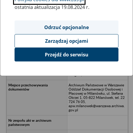
ostatnia aktualizacja 19.08.2024 r.
Wszystkie uwagi można przesyłać poprzez
formularz
Odrzuć opcjonalne
Zarządzaj opcjami
Ukryj wszystkie pozycje bazy
Przejdź do serwisu
Przedsiębiorstwo Budownictwa
Ogólnego i Konserwacji Zabytków
BUDKONS Spółka z o.o., 67-200
Głogów, ul. Balwierska 25
Archiwum Państwowe w Warszawie
Oddział Dokumentacji Osobowej i
Płacowej w Milanówku, ul. Stefana
Okrzei 1, 05-822 Milanówek, tel. 22
724 76 05,
apw.milanowek@warszawa.archiwa.
gov.pl