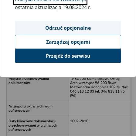
ostatnia aktualizacja 19.08.2024 r.
Wszystkie uwagi można przesyłać poprzez
formularz
Odrzuć opcjonalne
Zarządzaj opcjami
Ukryj wszystkie pozycje bazy
Przejdź do serwisu
BKM Polska Spółka z o.o./n02-797
Warszawa/nal. KEN 21/U8
TABULUS Kompleksowe Usługi
Archiwizacyjne 96-200 Rawa
Mazowiecka Konopnica 102 tel./fax
046 813 12 03 tel. 046 813 11 95
(96)
2009-2010