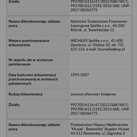
992700/6116/47/2012/SAK/WJ/1;
992700/611/2192/2016-SAK, UNP:
2017-00266775
Rybnickie Towarzystwo Finansowo-
Leasingowe Spółka z o.o., 44-200
Rybnik, ul. Świerklańska 12
ARCHILEX Spółka z o.o., 42-400
Zawiercie, ul. Okólna 10, tel: 731
625 114, e-mail: biuroakta@wp.pl
1995-2007
osoowo-płacowa i ksiegowa
992700/6116/47/2012/SAK/WJ/1;
992700/611/2192/2016-SAK, UNP:
2017-00266775
Przetwórstwo Mięsno-Wędliniarskie
"Musiał - Bestwinka" Bogdan Musiał,
43-512 Bestwinka, ul. Zagrodna 6