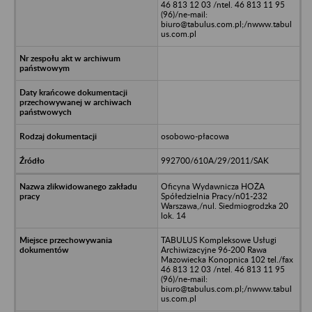
46 813 12 03 /ntel. 46 813 11 95
(96)/ne-mail:
biuro@tabulus.com.pl;/nwww.tabul
us.com.pl
osobowo-płacowa
992700/610A/29/2011/SAK
Oficyna Wydawnicza HOŻA
Spółedzielnia Pracy/n01-232
Warszawa,/nul. Siedmiogrodzka 20
lok. 14
TABULUS Kompleksowe Usługi
Archiwizacyjne 96-200 Rawa
Mazowiecka Konopnica 102 tel./fax
46 813 12 03 /ntel. 46 813 11 95
(96)/ne-mail:
biuro@tabulus.com.pl;/nwww.tabul
us.com.pl