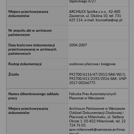
Stęślickiego 6/27
ARCHILEX Spółka z o.o., 42-400
Zawiercie, ul. Okólna 10, tel: 731
625 114, e-mail: biuroakta@wp.pl
2004-2007
osobowo-płacowa i księgowa
992700/6116/47/2012/SAK/WJ/1;
992700/611/2192/2016-SAK, UNP:
2017-00266775
Fabryka Pras Automatycznych
Plasomat w Warszawie
Archiwum Państwowe w Warszawie
Oddział Dokumentacji Osobowej i
Płacowej w Milanówku, ul. Stefana
Okrzei 1, 05-822 Milanówek, tel. 22
724 76 05,
apw.milanowek@warszawa.archiwa.
gov.pl