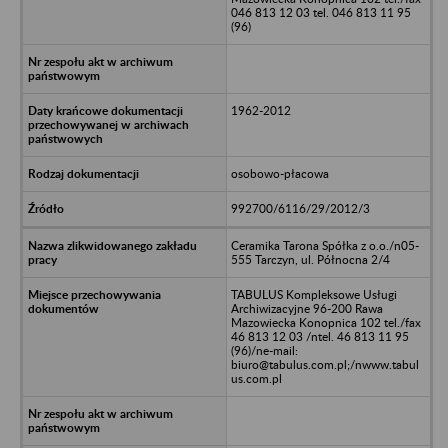
046 813 12 03 tel. 046 813 11 95
(96)
1962-2012
osobowo-płacowa
992700/6116/29/2012/3
Ceramika Tarona Spółka z o.o./n05-
555 Tarczyn, ul. Północna 2/4
TABULUS Kompleksowe Usługi
Archiwizacyjne 96-200 Rawa
Mazowiecka Konopnica 102 tel./fax
46 813 12 03 /ntel. 46 813 11 95
(96)/ne-mail:
biuro@tabulus.com.pl;/nwww.tabul
us.com.pl