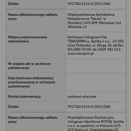
992700/6116/6/2012/SAK
Międzyzakładowa Spółdzielnia
Mieszkaniowa "Nauka" w
likwidacji,/n03-409 Warszawa,/nul.
Wileńska 13
Archiwum Usługowe Filia
TRANSPRIN-u, Spółka z o.o., 24-100
Góra Puławska, ul. Długa 34, tel/fax:
(81) 880-50-04, tel: 0609 481 613
www.transprin.pl
osobowo-płacowa
992700/6116/6/2012/SAK
Przedsiębiorstwo Produkcyjno
Usługowo Handlowe RYSTAL Spółka
z o.o. w upadłości w Kielcach/n25-
619 Kielce ul. Chałubińskiego 42