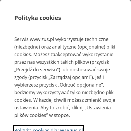
Polityka cookies
Szukaj
Menu
Serwis www.zus.pl wykorzystuje techniczne
(niezbędne) oraz analityczne (opcjonalne) pliki
Rejestry, ewidencje i archiwa
cookies. Możesz zaakceptować wykorzystanie
Baza zlikwidowanych lub
przez nas wszystkich takich plików (przycisk
„Przejdź do serwisu”) lub dostosować swoje
przekształconych zakładów pracy
zgody (przycisk „Zarządzaj opcjami”). Jeśli
wybierzesz przycisk „Odrzuć opcjonalne”,
Nazwa zakładu pracy:
będziemy wykorzystywać tylko niezbędne pliki
cookies. W każdej chwili możesz zmienić swoje
ustawienia. Aby to zrobić, kliknij „Ustawienia
plików cookies” w stopce.
SZUKAJ
Polityka cookies dla www.zus.pl