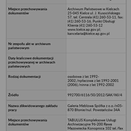
Archiwum Państwowe w Kielcach
25-045 Kielce ul. J. Kusocińskiego
57, tel. Centrala (41) 260-53-11, fax:
(41) 260-53-16, Punkt Obsługi
Klienta (41) 260-53-12
www.kielce.ap.gov.pl;
kancelaria@kielce.ap.gov.pl
osobowa z lat 1992-
2002,/npłacowa z lat 1992-2001
(2006),/ninna z lat 1992-2002
992700/6116/50/2012/SAK/WJ/4
Galeria Meblowa Spółka z o.o./n05-
870 Błonie/nul. Powstańców 34A
TABULUS Kompleksowe Usługi
Archiwizacyjne 96-200 Rawa
Mazowiecka Konopnica 102 tel./fax