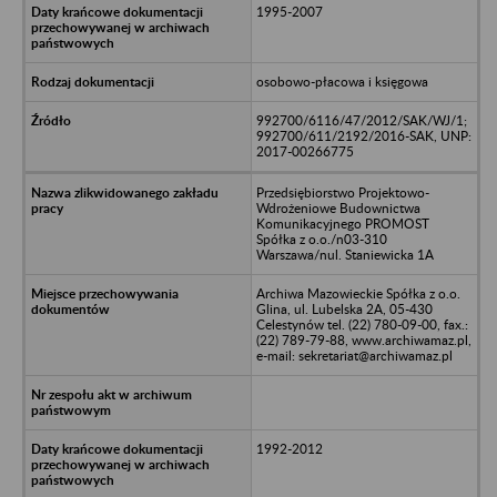
1995-2007
osobowo-płacowa i księgowa
992700/6116/47/2012/SAK/WJ/1;
992700/611/2192/2016-SAK, UNP:
2017-00266775
Przedsiębiorstwo Projektowo-
Wdrożeniowe Budownictwa
Komunikacyjnego PROMOST
Spółka z o.o./n03-310
Warszawa/nul. Staniewicka 1A
Archiwa Mazowieckie Spółka z o.o.
Glina, ul. Lubelska 2A, 05-430
Celestynów tel. (22) 780-09-00, fax.:
(22) 789-79-88, www.archiwamaz.pl,
e-mail: sekretariat@archiwamaz.pl
1992-2012