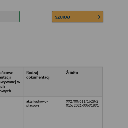
SZUKAJ
rańcowe
Rodzaj
Źródło
ntacji
dokumentacji
owywanej w
ach
owych
akta kadrowo-
992700/611/1628/2
płacowe
015; 2021-00691891