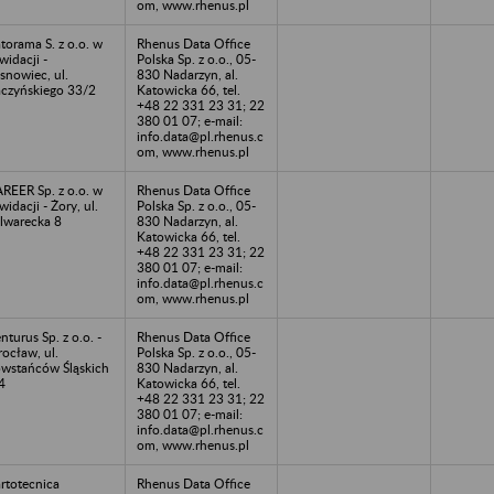
om, www.rhenus.pl
torama S. z o.o. w
Rhenus Data Office
kwidacji -
Polska Sp. z o.o., 05-
snowiec, ul.
830 Nadarzyn, al.
czyńskiego 33/2
Katowicka 66, tel.
+48 22 331 23 31; 22
380 01 07; e-mail:
info.data@pl.rhenus.c
om, www.rhenus.pl
REER Sp. z o.o. w
Rhenus Data Office
kwidacji - Żory, ul.
Polska Sp. z o.o., 05-
lwarecka 8
830 Nadarzyn, al.
Katowicka 66, tel.
+48 22 331 23 31; 22
380 01 07; e-mail:
info.data@pl.rhenus.c
om, www.rhenus.pl
nturus Sp. z o.o. -
Rhenus Data Office
ocław, ul.
Polska Sp. z o.o., 05-
wstańców Śląskich
830 Nadarzyn, al.
4
Katowicka 66, tel.
+48 22 331 23 31; 22
380 01 07; e-mail:
info.data@pl.rhenus.c
om, www.rhenus.pl
rtotecnica
Rhenus Data Office