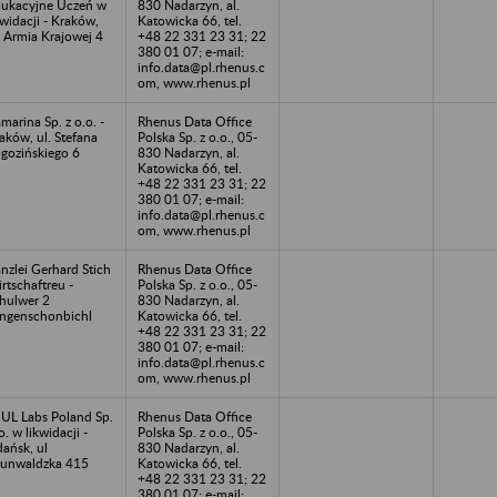
ukacyjne Uczeń w
830 Nadarzyn, al.
kwidacji - Kraków,
Katowicka 66, tel.
. Armia Krajowej 4
+48 22 331 23 31; 22
380 01 07; e-mail:
info.data@pl.rhenus.c
om, www.rhenus.pl
marina Sp. z o.o. -
Rhenus Data Office
aków, ul. Stefana
Polska Sp. z o.o., 05-
gozińskiego 6
830 Nadarzyn, al.
Katowicka 66, tel.
+48 22 331 23 31; 22
380 01 07; e-mail:
info.data@pl.rhenus.c
om, www.rhenus.pl
nzlei Gerhard Stich
Rhenus Data Office
rtschaftreu -
Polska Sp. z o.o., 05-
hulwer 2
830 Nadarzyn, al.
ngenschonbichl
Katowicka 66, tel.
+48 22 331 23 31; 22
380 01 07; e-mail:
info.data@pl.rhenus.c
om, www.rhenus.pl
UL Labs Poland Sp.
Rhenus Data Office
.o. w likwidacji -
Polska Sp. z o.o., 05-
ańsk, ul
830 Nadarzyn, al.
unwaldzka 415
Katowicka 66, tel.
+48 22 331 23 31; 22
380 01 07; e-mail: