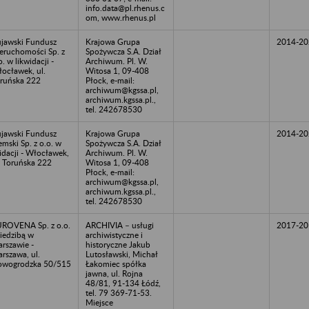
info.data@pl.rhenus.c
om, www.rhenus.pl
jawski Fundusz
Krajowa Grupa
2014-20
eruchomości Sp. z
Spożywcza S.A. Dział
o. w likwidacji -
Archiwum. Pl. W.
ocławek, ul.
Witosa 1, 09-408
ruńska 222
Płock, e-mail:
archiwum@kgssa.pl,
archiwum.kgssa.pl.,
tel. 242678530
jawski Fundusz
Krajowa Grupa
2014-20
emski Sp. z o.o. w
Spożywcza S.A. Dział
kidacji - Włocławek,
Archiwum. Pl. W.
. Toruńska 222
Witosa 1, 09-408
Płock, e-mail:
archiwum@kgssa.pl,
archiwum.kgssa.pl.,
tel. 242678530
ROVENA Sp. z o.o.
ARCHIVIA – usługi
2017-20
siedzibą w
archiwistyczne i
rszawie -
historyczne Jakub
rszawa, ul.
Lutosławski, Michał
wogrodzka 50/515
Łakomiec spółka
jawna, ul. Rojna
48/81, 91-134 Łódź,
tel. 79 369-71-53.
Miejsce