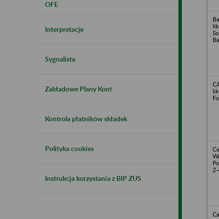
OFE
Ba
li
Interpretacje
So
Ba
Sygnalista
CA
Zakładowe Plany Kont
li
Fo
Kontrola płatników składek
Polityka cookies
Ce
Wr
Po
2-
Instrukcja korzystania z BIP ZUS
Ca