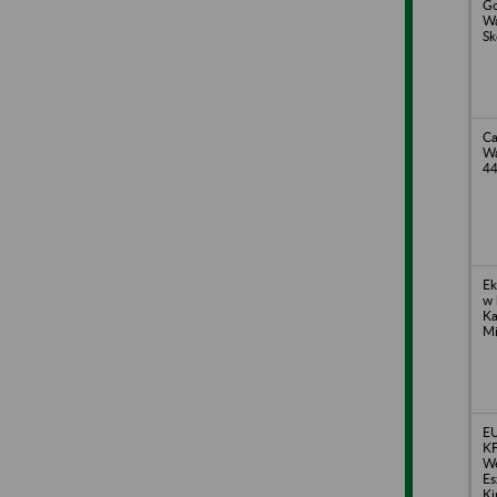
Go
Wa
Sk
Ca
Wa
4
Ek
w 
Ka
Mi
EU
KF
We
Es
Ki