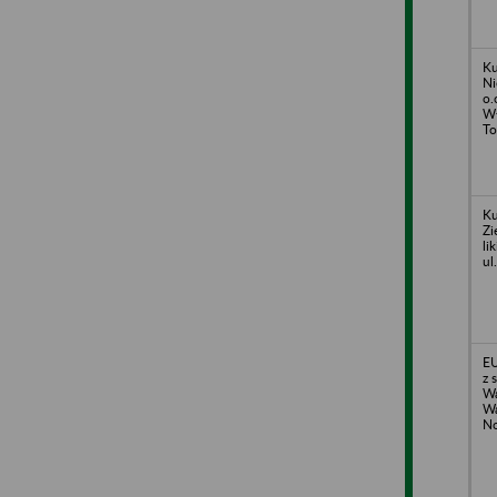
Ku
Ni
o.
Wł
To
Ku
Zi
li
ul
EU
z 
Wa
Wa
No