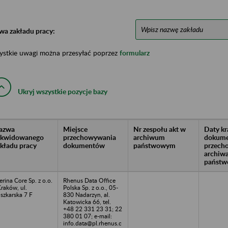
wa zakładu pracy:
ystkie uwagi można przesyłać poprzez
formularz
Ukryj wszystkie pozycje bazy
azwa
Miejsce
Nr zespołu akt w
Daty k
likwidowanego
przechowywania
archiwum
dokume
akładu pracy
dokumentów
państwowym
przech
archiw
państw
erina Core Sp. z o.o.
Rhenus Data Office
Kraków, ul.
Polska Sp. z o.o., 05-
szkarska 7 F
830 Nadarzyn, al.
Katowicka 66, tel.
+48 22 331 23 31; 22
380 01 07; e-mail:
info.data@pl.rhenus.c