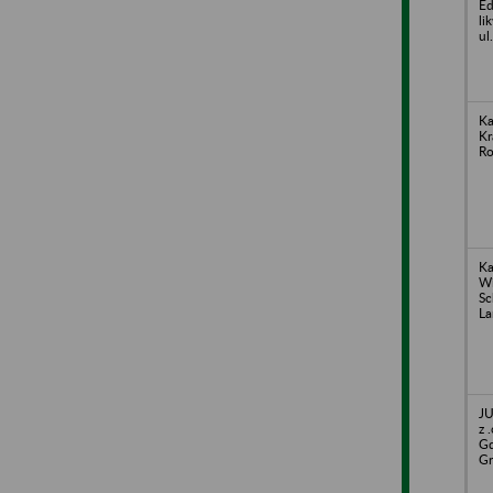
Ed
li
ul
Ka
Kr
Ro
Ka
Wi
Sc
La
JU
z 
Gd
Gr