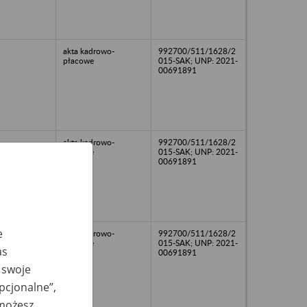
akta kadrowo-
992700/511/1628/2
płacowe
015-SAK; UNP: 2021-
00691891
akta kadrowo-
992700/511/1628/2
płacowe
015-SAK; UNP: 2021-
00691891
e
akta kadrowo-
992700/511/1628/2
płacowe
015-SAK; UNP: 2021-
as
00691891
 swoje
opcjonalne”,
 możesz