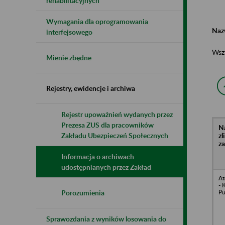
rehabilitacyjnych
Wymagania dla oprogramowania
Naz
interfejsowego
Wsz
Mienie zbędne
Rejestry, ewidencje i archiwa
Rejestr upoważnień wydanych przez
Prezesa ZUS dla pracowników
N
z
Zakładu Ubezpieczeń Społecznych
z
Informacja o archiwach
udostępnianych przez Zakład
At
- 
Pu
Porozumienia
Sprawozdania z wyników losowania do