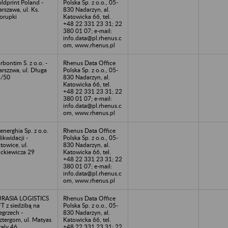
ldprint Poland -
Polska Sp. z o.o., 05-
rszawa, ul. Ks.
830 Nadarzyn, al.
orupki
Katowicka 66, tel.
+48 22 331 23 31; 22
380 01 07; e-mail:
info.data@pl.rhenus.c
om, www.rhenus.pl
rbontim S. z o.o. -
Rhenus Data Office
rszzwa, ul. Długa
Polska Sp. z o.o., 05-
4/50
830 Nadarzyn, al.
Katowicka 66, tel.
+48 22 331 23 31; 22
380 01 07; e-mail:
info.data@pl.rhenus.c
om, www.rhenus.pl
energhia Sp. z o.o.
Rhenus Data Office
likwidacji -
Polska Sp. z o.o., 05-
towice, ul.
830 Nadarzyn, al.
ckiewicza 29
Katowicka 66, tel.
+48 22 331 23 31; 22
380 01 07; e-mail:
info.data@pl.rhenus.c
om, www.rhenus.pl
RASIA LOGISTICS
Rhenus Data Office
T z siedzibą na
Polska Sp. z o.o., 05-
grzech -
830 Nadarzyn, al.
ztergom, ul. Matyas
Katowicka 66, tel.
raly 46
+48 22 331 23 31; 22