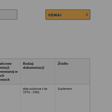
SZUKAJ
rańcowe
Rodzaj
Źródło
ntacji
dokumentacji
owywanej w
ach
owych
akta osobowe z lat
Suplement
1976 - 1981