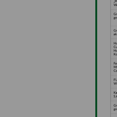
„P
Wa
Gm
gm
Gm
ak
Ho
Cu
Ho
K
Fa
M
Cz
F
Wi
Ka
S.
Gm
gm