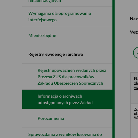
rehabilitacyjnych
Wymagania dla oprogramowania
Naz
interfejsowego
Wsz
Mienie zbędne
Rejestry, ewidencje i archiwa
Rejestr upoważnień wydanych przez
Prezesa ZUS dla pracowników
N
z
Zakładu Ubezpieczeń Społecznych
z
Informacja o archiwach
udostępnianych przez Zakład
Zr
ul
Wa
Porozumienia
Sprawozdania z wyników losowania do