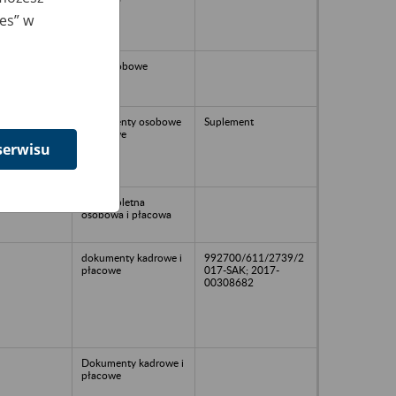
ies” w
50
Akta osobowe
Dokumenty osobowe
Suplement
i płacowe
serwisu
58
niekompletna
osobowa i płacowa
dokumenty kadrowe i
992700/611/2739/2
płacowe
017-SAK; 2017-
00308682
Dokumenty kadrowe i
płacowe