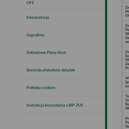
OFE
Zw
Me
Ok
Interpretacje
Zw
Po
Wo
Sygnalista
Za
wo
Zw
Zakładowe Plany Kont
So
Mł
Za
Pr
Kontrola płatników składek
Wi
Sp
Ło
Polityka cookies
To
Un
Ro
Instrukcja korzystania z BIP ZUS
Wo
Pr
Po
Na