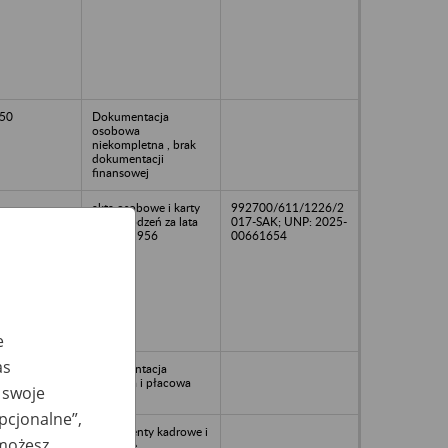
50
Dokumentacja
osobowa
niekompletna , brak
dokumentacji
finansowej
akta osobowe i karty
992700/611/1226/2
wynagrodzeń za lata
017-SAK; UNP: 2025-
1951 - 1956
00661654
e
as
dokumentacja
kadrowa i płacowa
 swoje
opcjonalne”,
Dokumenty kadrowe i
 możesz
płacowe