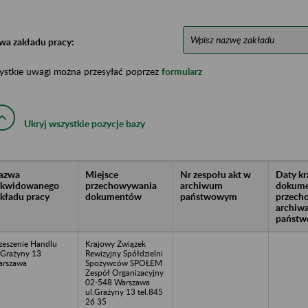
wa zakładu pracy:
ystkie uwagi można przesyłać poprzez
formularz
Ukryj wszystkie pozycje bazy
azwa
Miejsce
Nr zespołu akt w
Daty k
likwidowanego
przechowywania
archiwum
dokume
akładu pracy
dokumentów
państwowym
przech
archiw
państw
zeszenie Handlu
Krajowy Związek
.Grażyny 13
Rewizyjny Spółdzielni
rszawa
Spożywców SPOŁEM
Zespół Organizacyjny
02-548 Warszawa
ul.Grażyny 13 tel.845
26 35