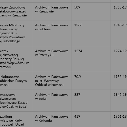
iązek Zawodowy
Archiwum Państwowe
509
1953-19
talowców Zarząd
w Rzeszowie
ręgu w Rzeszowie
iązek Młodzieży
Archiwum Państwowe
1366
1948-19
lskiej Zarząd
w Lublinie
jewódzki –
rządy Powiatowe
j. lubelskiego
iązek
Archiwum Państwowe
1274
1974-19
cjalistycznej
w Przemyślu
odzieży Polskiej
rząd Wojewódzki w
zemyślu
elobranżowa
Archiwum Państwowe
70/Ł
1953-19
ółdzielnia Pracy w
m. st. Warszawy
wiczu
Oddział w Łowiczu
warzystwo
Archiwum Państwowe
837
1945-19
iwersytetu
w Łodzi
botniczego Zarząd
jewódzki w Łodzi
ezydium
Archiwum Państwowe
419
1961-19
wiatowej Rady
w Radomiu
rodowej i Urząd