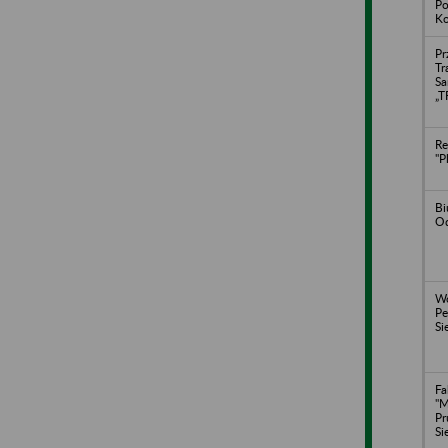
Po
Ko
Pr
Tr
S
„
Re
"P
Bi
O
Wo
Pe
Si
Fa
"
Pr
Si