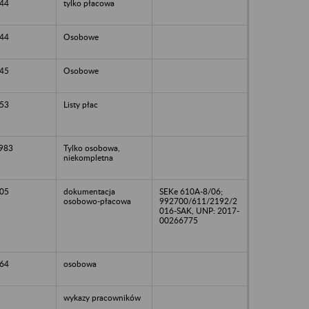
44
tylko płacowa
44
Osobowe
45
Osobowe
53
Listy płac
1983
Tylko osobowa,
niekompletna
05
dokumentacja
SEKe 610A-8/06;
osobowo-płacowa
992700/611/2192/2
016-SAK, UNP: 2017-
00266775
64
osobowa
wykazy pracowników