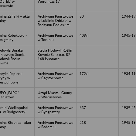
OLTEL” w
Woronicza 17
rszawie
ina Zahajki – akta
Archiwum Państwowe
80
1944-19
iny
w Lublinie Oddział w
Radzyniu Podlaskim
ina Robakowo -
Archiwum Państwowe
409/II
1945-19
ta gminy
w Toruniu
dowla Buraka
Stacja Hodowli Roślin
krowego Stacja
Kowróz Sp. z o.o. 87-
dowli Roślin
148 Łysomice
owróz
bryka Papieru i
Archiwum Państwowe
172/II
1934-19
łyny w
w Częstochowie
ęstochowie
UPO „FAPO”
Urząd Miasta i Gminy
eruszów
w Wieruszowie
rbid Wielkopolski
Archiwum Państwowe
637
1939-45
A. w Bydgoszczy
w Bydgoszczy
ina Błotnica - akta
Archiwum Państwowe
218
1945-19
iny
w Radomiu