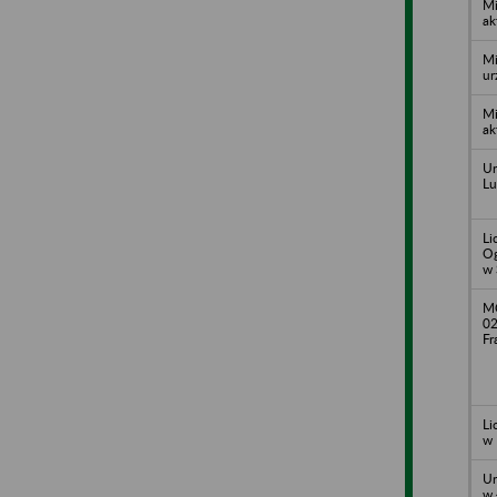
Mi
ak
Mi
ur
Mi
ak
Ur
Lu
Li
Og
w 
MG
02
Fr
Li
w 
Ur
w 