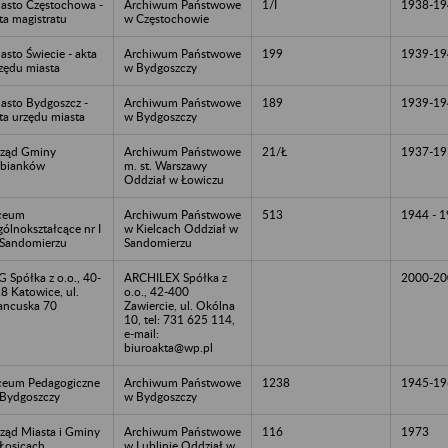
asto Częstochowa -
Archiwum Państwowe
1/I
1938-19
ta magistratu
w Częstochowie
asto Świecie - akta
Archiwum Państwowe
199
1939-19
zędu miasta
w Bydgoszczy
asto Bydgoszcz -
Archiwum Państwowe
189
1939-19
ta urzędu miasta
w Bydgoszczy
ząd Gminy
Archiwum Państwowe
21/Ł
1937-19
bianków
m. st. Warszawy
Oddział w Łowiczu
ceum
Archiwum Państwowe
513
1944 - 
ólnokształcące nr I
w Kielcach Oddział w
Sandomierzu
Sandomierzu
 Spółka z o.o., 40-
ARCHILEX Spółka z
2000-20
8 Katowice, ul.
o.o., 42-400
ancuska 70
Zawiercie, ul. Okólna
10, tel: 731 625 114,
e-mail:
biuroakta@wp.pl
ceum Pedagogiczne
Archiwum Państwowe
1238
1945-19
Bydgoszczy
w Bydgoszczy
ząd Miasta i Gminy
Archiwum Państwowe
116
1973
Łosicach
w Lublinie Oddział w