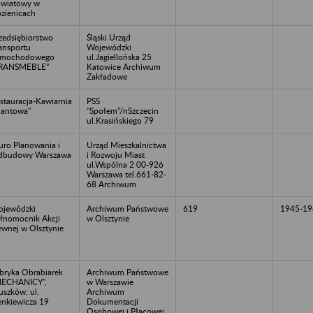
wiatowy w
zienicach
zedsiębiorstwo
Śląski Urząd
ansportu
Wojewódzki
amochodowego
ul.Jagiellońska 25
TRANSMEBLE”
Katowice Archiwum
Zakładowe
stauracja-Kawiarnia
PSS
lantowa"
"Społem"/nSzczecin
ul.Krasińskiego 79
uro Planowania i
Urząd Mieszkalnictwa
dbudowy Warszawa
i Rozwoju Miast
ul.Wspólna 2 00-926
Warszawa tel.661-82-
68 Archiwum
jewódzki
Archiwum Państwowe
619
1945-19
łnomocnik Akcji
w Olsztynie
ewnej w Olsztynie
bryka Obrabiarek
Archiwum Państwowe
MECHANICY",
w Warszawie
uszków, ul.
Archiwum
enkiewicza 19
Dokumentacji
Osobowej i Płacowej