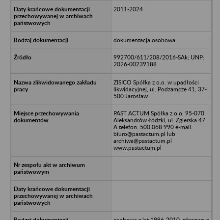
2011-2024
dokumentacja osobowa
992700/611/208/2016-SAk; UNP:
2026-00239188
ZISICO Spółka z o.o. w upadłości
likwidacyjnej, ul. Podzamcze 41, 37-
500 Jarosław
PAST ACTUM Spółka z o.o. 95-070
Aleksandrów Łódzki, ul. Zgierska 47
A telefon: 500 068 990 e-mail:
biuro@pastactum.pl lub
archiwa@pastactum.pl
www.pastactum.pl
osobowa z lat 1996-2010, płacowa z