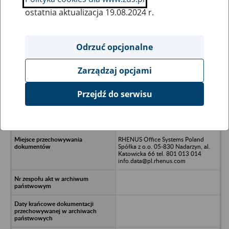
ostatnia aktualizacja 19.08.2024 r.
Wszystkie uwagi można przesyłać poprzez
formularz
Odrzuć opcjonalne
Zarządzaj opcjami
Ukryj wszystkie pozycje bazy
Przejdź do serwisu
VISIONENG Poland Spóła z o.o. w
likwidacji - Katowice, ul. Adama
Mickiewicza 29
RHENUS Office Systems Poland
Spółka z o.o. 05-830 Nadarzyn, al.
Katowicka 66 tel. 801 013 014
info.data@pl.rhenus.com