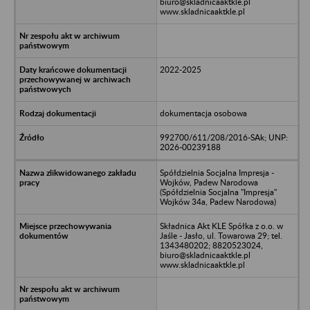
biuro@skladnicaaktkle.pl
www.skladnicaaktkle.pl
2022-2025
dokumentacja osobowa
992700/611/208/2016-SAk; UNP:
2026-00239188
Spółdzielnia Socjalna Impresja -
Wojków, Padew Narodowa
(Spółdzielnia Socjalna "Impresja"
Wojków 34a, Padew Narodowa)
Składnica Akt KLE Spółka z o.o. w
Jaśle - Jasło, ul. Towarowa 29; tel.
1343480202; 8820523024,
biuro@skladnicaaktkle.pl
www.skladnicaaktkle.pl