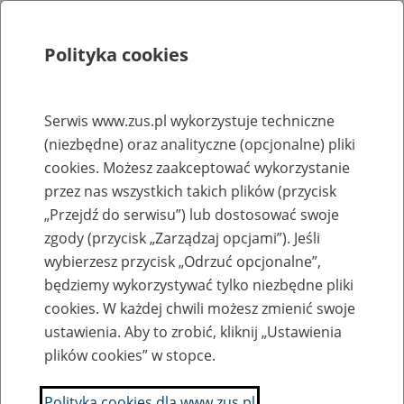
Polityka cookies
Szukaj
Menu
Serwis www.zus.pl wykorzystuje techniczne
(niezbędne) oraz analityczne (opcjonalne) pliki
Rejestry, ewidencje i archiwa
cookies. Możesz zaakceptować wykorzystanie
Baza zlikwidowanych lub
przez nas wszystkich takich plików (przycisk
„Przejdź do serwisu”) lub dostosować swoje
przekształconych zakładów pracy
zgody (przycisk „Zarządzaj opcjami”). Jeśli
wybierzesz przycisk „Odrzuć opcjonalne”,
Nazwa zakładu pracy:
będziemy wykorzystywać tylko niezbędne pliki
cookies. W każdej chwili możesz zmienić swoje
ustawienia. Aby to zrobić, kliknij „Ustawienia
plików cookies” w stopce.
SZUKAJ
Polityka cookies dla www.zus.pl