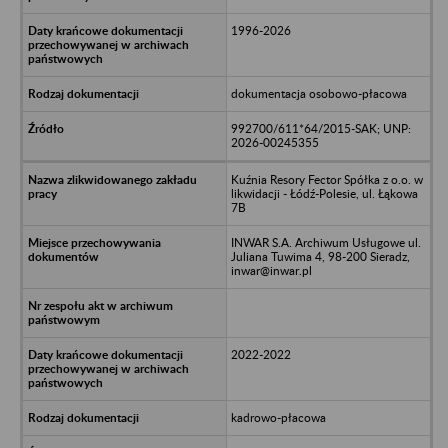
1996-2026
dokumentacja osobowo-płacowa
992700/611*64/2015-SAK; UNP:
2026-00245355
Kuźnia Resory Fector Spółka z o.o. w
likwidacji - Łódź-Polesie, ul. Łąkowa
7B
INWAR S.A. Archiwum Usługowe ul.
Juliana Tuwima 4, 98-200 Sieradz,
inwar@inwar.pl
2022-2022
kadrowo-płacowa