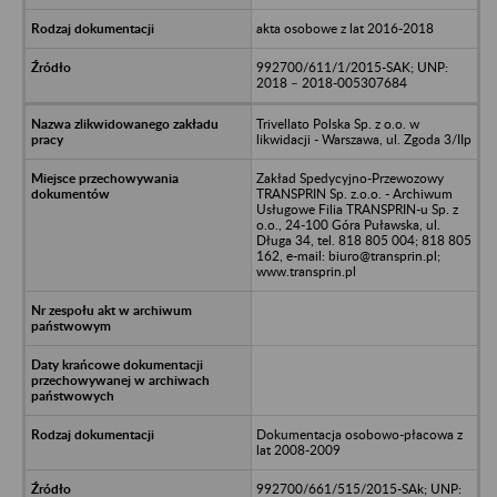
akta osobowe z lat 2016-2018
992700/611/1/2015-SAK; UNP:
2018 – 2018-005307684
Trivellato Polska Sp. z o.o. w
likwidacji - Warszawa, ul. Zgoda 3/IIp
Zakład Spedycyjno-Przewozowy
TRANSPRIN Sp. z.o.o. - Archiwum
Usługowe Filia TRANSPRIN-u Sp. z
o.o., 24-100 Góra Puławska, ul.
Długa 34, tel. 818 805 004; 818 805
162, e-mail: biuro@transprin.pl;
www.transprin.pl
Dokumentacja osobowo-płacowa z
lat 2008-2009
992700/661/515/2015-SAk; UNP: