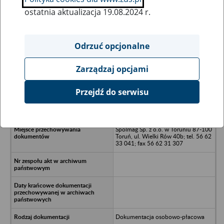
ostatnia aktualizacja 19.08.2024 r.
Wszystkie uwagi można przesyłać poprzez
formularz
Odrzuć opcjonalne
Zarządzaj opcjami
Ukryj wszystkie pozycje bazy
Przejdź do serwisu
Ceramika Budowlana Sp. z o.o.
Łysomice
Spolmag Sp. z o.o. w Toruniu 87-100
Toruń, ul. Wielki Rów 40b; tel. 56 62
33 041; fax 56 62 31 307
Dokumentacja osobowo-płacowa