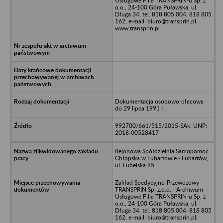
Usługowe Filia TRANSPRIN-u Sp. z
o.o., 24-100 Góra Puławska, ul.
Długa 34, tel. 818 805 004; 818 805
162, e-mail: biuro@transprin.pl;
www.transprin.pl
Dokumentacja osobowo-płacowa
do 29 lipca 1991 r.
992700/661/515/2015-SAk; UNP:
2018-00528417
Rejonowa Spółdzielnia Samopomoc
Chłopska w Lubartowie - Lubartów,
ul. Lubelska 95
Zakład Spedycyjno-Przewozowy
TRANSPRIN Sp. z.o.o. - Archiwum
Usługowe Filia TRANSPRIN-u Sp. z
o.o., 24-100 Góra Puławska, ul.
Długa 34, tel. 818 805 004; 818 805
162, e-mail: biuro@transprin.pl;