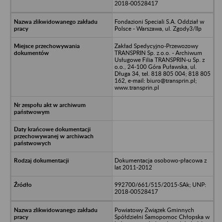
2018-00528417
Fondazioni Speciali S.A. Oddział w
Polsce - Warszawa, ul. Zgody3/IIp
Zakład Spedycyjno-Przewozowy
TRANSPRIN Sp. z.o.o. - Archiwum
Usługowe Filia TRANSPRIN-u Sp. z
o.o., 24-100 Góra Puławska, ul.
Długa 34, tel. 818 805 004; 818 805
162, e-mail: biuro@transprin.pl;
www.transprin.pl
Dokumentacja osobowo-płacowa z
lat 2011-2012
992700/661/515/2015-SAk; UNP:
2018-00528417
Powiatowy Związek Gminnych
Spółdzielni Samopomoc Chłopska w