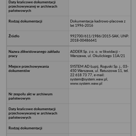
Dokumentacja kadrowo-placowa z
lat 1996-2016
992700/611/1986/2015-SAK; UNP:
2018-00486641
ADDER Sp. z o. o. w likwidacji -
Warszawa, ul. Okulickiego 11A/21
SYSTEM AD Łupij, Roguski Sp. j., 03-
450 Warszawa, ul. Ratuszowa 11, tel.
22 618 73 77, e-mail:
system@system.waw.pl,
www.system.waw.pl