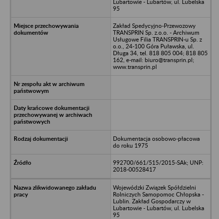
Lubartowie - Lubartów, ul. Lubelska
95
Zakład Spedycyjno-Przewozowy
TRANSPRIN Sp. z.o.o. - Archiwum
Usługowe Filia TRANSPRIN-u Sp. z
o.o., 24-100 Góra Puławska, ul.
Długa 34, tel. 818 805 004; 818 805
162, e-mail: biuro@transprin.pl;
www.transprin.pl
Dokumentacja osobowo-płacowa
do roku 1975
992700/661/515/2015-SAk; UNP:
2018-00528417
Wojewódzki Związek Spółdzielni
Rolniczych Samopomoc Chłopska -
Lublin. Zakład Gospodarczy w
Lubartowie - Lubartów, ul. Lubelska
95