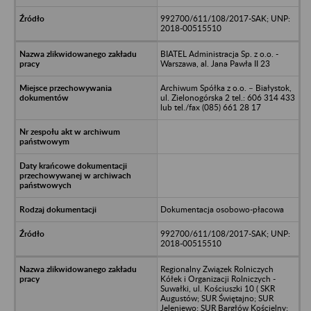
992700/611/108/2017-SAK; UNP:
2018-00515510
BIATEL Administracja Sp. z o.o. -
Warszawa, al. Jana Pawła II 23
Archiwum Spółka z o.o. – Białystok,
ul. Zielonogórska 2 tel.: 606 314 433
lub tel./fax (085) 661 28 17
Dokumentacja osobowo-płacowa
992700/611/108/2017-SAK; UNP:
2018-00515510
Regionalny Związek Rolniczych
Kółek i Organizacji Rolniczych -
Suwałki, ul. Kościuszki 10 ( SKR
Augustów; SUR Świętajno; SUR
Jeleniewo; SUR Bargłów Kościelny;