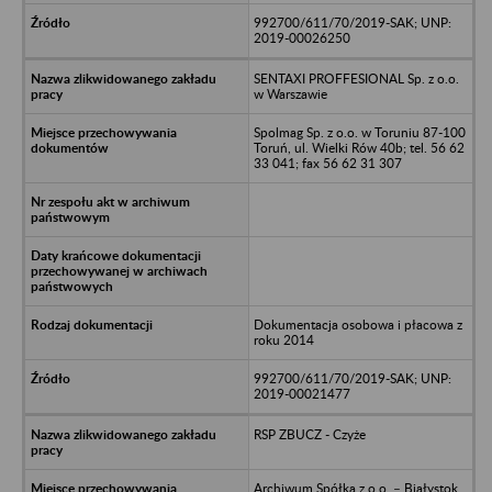
992700/611/70/2019-SAK; UNP:
2019-00026250
SENTAXI PROFFESIONAL Sp. z o.o.
w Warszawie
Spolmag Sp. z o.o. w Toruniu 87-100
Toruń, ul. Wielki Rów 40b; tel. 56 62
33 041; fax 56 62 31 307
Dokumentacja osobowa i płacowa z
roku 2014
992700/611/70/2019-SAK; UNP:
2019-00021477
RSP ZBUCZ - Czyże
Archiwum Spółka z o.o. – Białystok,