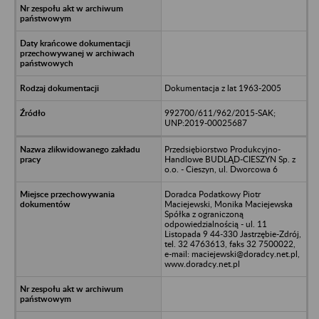
Dokumentacja z lat 1963-2005
992700/611/962/2015-SAK;
UNP:2019-00025687
Przedsiębiorstwo Produkcyjno-
Handlowe BUDLĄD-CIESZYN Sp. z
o.o. - Cieszyn, ul. Dworcowa 6
Doradca Podatkowy Piotr
Maciejewski, Monika Maciejewska
Spółka z ograniczoną
odpowiedzialnością - ul. 11
Listopada 9 44-330 Jastrzębie-Zdrój,
tel. 32 4763613, faks 32 7500022,
e-mail: maciejewski@doradcy.net.pl,
www.doradcy.net.pl