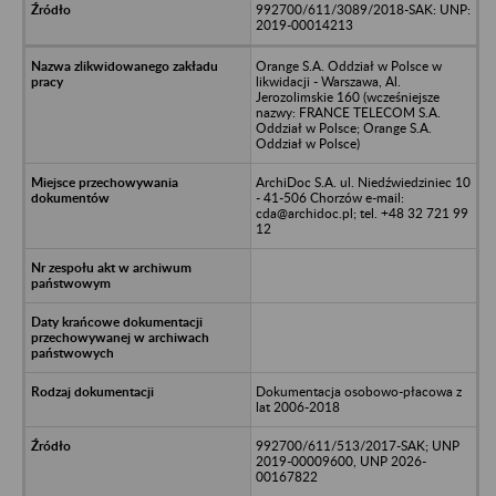
992700/611/3089/2018-SAK: UNP:
2019-00014213
Orange S.A. Oddział w Polsce w
likwidacji - Warszawa, Al.
Jerozolimskie 160 (wcześniejsze
nazwy: FRANCE TELECOM S.A.
Oddział w Polsce; Orange S.A.
Oddział w Polsce)
ArchiDoc S.A. ul. Niedźwiedziniec 10
- 41-506 Chorzów e-mail:
cda@archidoc.pl; tel. +48 32 721 99
12
Dokumentacja osobowo-płacowa z
lat 2006-2018
992700/611/513/2017-SAK; UNP
2019-00009600, UNP 2026-
00167822