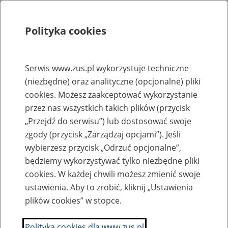
Polityka cookies
Szukaj
Menu
Serwis www.zus.pl wykorzystuje techniczne
(niezbędne) oraz analityczne (opcjonalne) pliki
Rejestry, ewidencje i archiwa
cookies. Możesz zaakceptować wykorzystanie
Baza zlikwidowanych lub
przez nas wszystkich takich plików (przycisk
„Przejdź do serwisu”) lub dostosować swoje
przekształconych zakładów pracy
zgody (przycisk „Zarządzaj opcjami”). Jeśli
wybierzesz przycisk „Odrzuć opcjonalne”,
Nazwa zakładu pracy:
będziemy wykorzystywać tylko niezbędne pliki
cookies. W każdej chwili możesz zmienić swoje
ustawienia. Aby to zrobić, kliknij „Ustawienia
plików cookies” w stopce.
SZUKAJ
Polityka cookies dla www.zus.pl