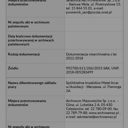
Składnica Akt POWIERNIK Sp. z o.o.
– Stalowa Wola, ul. Przemysłowa 13;
tel. 15 844 55 01, e-mail:
powiernik_san@poczta.onet.pl
Dokumentacja niearchiwalna z lat
2012-2018
992700/611/266/2015-SAK; UNP:
2018-005283499
Spółdzielnia Inwalidów Metal-Incar
w likwidacji - Warszawa, ul. Fleminga
2A
Archiwum Mazowieckie Sp. z o.o. –
Glina, ul. Lubelska 2 A, 05-430
Celestynów; tel. 22 780-09-00, fax.
22 789-79-88; www.archiwamaz.pl ,
e-mail: sekretariat@archiwamaz.pl