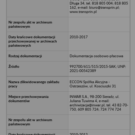
Długa 34, tel. 818 805 004; 818 805
162, e-mail: biuro@transprin.pl;
www.transprin.pl
2010-2017
Dokumentacja osobowo-płacowa
992700/611/515/2015-SAK; UNP:
2021-00542389
ECCON Spółka Akcyjna -
Ostrzeszów, ul. Kosciuszki 31
INWAR S.A., 98-200 Sieradz, ul.
Juliana Tuwima 4, e-mail:
archiwizacja@inwar.pl, tel. 43 82-70-
750, 609 805 724; 724 774 724
2010-2012