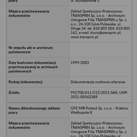
ul. Bursztynowa 3
Zakład Spedycyjno-Przewozowy
TRANSPRIN Sp. z.o.o. - Archiwum
Usługowe Filia TRANSPRIN-u Sp. z
o.o., 24-100 Góra Puławska, ul.
Długa 34, tel. 818 805 004; 818 805
162, e-mail: biuro@transprin.pl;
www.transprin.pl
1999-2003
Dokumentacja osobowo-płacowa
992700/611/515/2015-SAK; UNP:
2021-00542389
GFE MIR Poland Sp. z o.o. - Kraków,
Wielkopole 8
Zakład Spedycyjno-Przewozowy
TRANSPRIN Sp. z.o.o. - Archiwum
Usługowe Filia TRANSPRIN-u Sp. z
o.o., 24-100 Góra Puławska, ul.