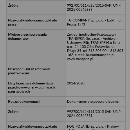
992700/611/515/2015-SAK; UNP:
2021-00542389
TG COMPANY Sp. z o.o. - Lublin, ul.
Prosta 19/3
Zakład Spedycyjno-Przewozowy
TRANSPRIN Sp. z.o.o. - Archiwum
Usługowe Filia TRANSPRIN-u Sp. z
o.o., 24-100 Góra Puławska, ul.
Długa 34, tel. 818 805 004; 818 805
162, e-mail: biuro@transprin.pl;
www.transprin.pl
2014-2020
Dokumentacja osobowo-płacowa
992700/611/515/2015-SAK; UNP:
2021-00542389
FOG POLAND Sp. z o.o. - Kraków,