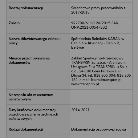
Świadectwa pracy pracowników z
2017-2018
992700/611/126/2015-SAK;
UNP:2021-00547302
Spółdzielnia Rolników KABAN w
Babinie w likwidacji - Babin 2,
Bełżyce
Zakład Spedycyjno-Przewozowy
TRANSPRIN Sp. z.o.o. - Archiwum
Usługowe Filia TRANSPRIN-u Sp. z
o.o., 24-100 Góra Puławska, ul.
Długa 34, tel. 818 805 004; 818 805
162, e-mail: biuro@transprin.pl;
www.transprin.pl
2014-2021
Dokumentacja osobowo-płacowa