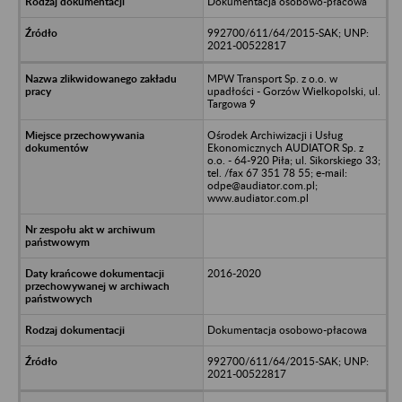
Dokumentacja osobowo-płacowa
992700/611/64/2015-SAK; UNP:
2021-00522817
MPW Transport Sp. z o.o. w
upadłości - Gorzów Wielkopolski, ul.
Targowa 9
Ośrodek Archiwizacji i Usług
Ekonomicznych AUDIATOR Sp. z
o.o. - 64-920 Piła; ul. Sikorskiego 33;
tel. /fax 67 351 78 55; e-mail:
odpe@audiator.com.pl;
www.audiator.com.pl
2016-2020
Dokumentacja osobowo-płacowa
992700/611/64/2015-SAK; UNP:
2021-00522817