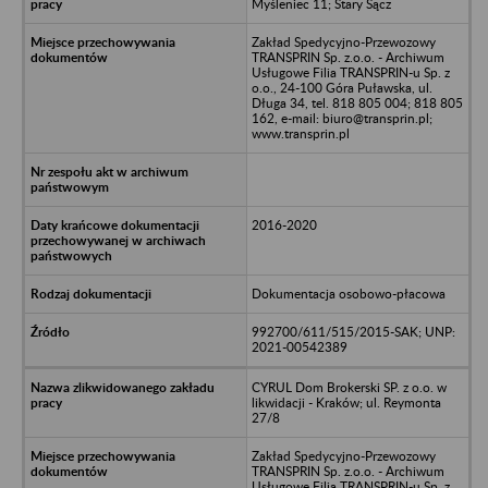
Myśleniec 11; Stary Sącz
Zakład Spedycyjno-Przewozowy
TRANSPRIN Sp. z.o.o. - Archiwum
Usługowe Filia TRANSPRIN-u Sp. z
o.o., 24-100 Góra Puławska, ul.
Długa 34, tel. 818 805 004; 818 805
162, e-mail: biuro@transprin.pl;
www.transprin.pl
2016-2020
Dokumentacja osobowo-płacowa
992700/611/515/2015-SAK; UNP:
2021-00542389
CYRUL Dom Brokerski SP. z o.o. w
likwidacji - Kraków; ul. Reymonta
27/8
Zakład Spedycyjno-Przewozowy
TRANSPRIN Sp. z.o.o. - Archiwum
Usługowe Filia TRANSPRIN-u Sp. z