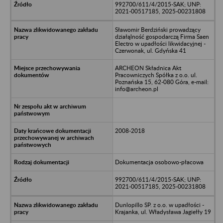
992700/611/4/2015-SAK; UNP:
2021-00517185, 2025-00231808
Sławomir Berdziński prowadzący
działąlność gospodarczą Firma Saen
Electro w upadłości likwidacyjnej -
Czerwonak, ul. Gdyńska 41
ARCHEON Składnica Akt
Pracowniczych Spółka z o.o. ul.
Poznańska 15, 62-080 Góra, e-mail:
info@archeon.pl
2008-2018
Dokumentacja osobowo-płacowa
992700/611/4/2015-SAK; UNP:
2021-00517185, 2025-00231808
Dunlopillo SP. z o.o. w upadłości -
Krajanka, ul. Władysława Jagiełły 19