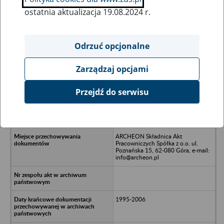
ostatnia aktualizacja 19.08.2024 r.
Wszystkie uwagi można przesyłać poprzez
formularz
Odrzuć opcjonalne
Zarządzaj opcjami
Ukryj wszystkie pozycje bazy
Przejdź do serwisu
Kancelaria Radców Prawnych
REPLIKA Spółka Cywilna - Poznań,
ul. J.H. Dąbrowskiego 75/94
ARCHEON Składnica Akt
Pracowniczych Spółka z o.o. ul.
Poznańska 15, 62-080 Góra, e-mail:
info@archeon.pl
1995-2006