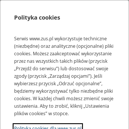
Polityka cookies
Szukaj
Menu
Serwis www.zus.pl wykorzystuje techniczne
(niezbędne) oraz analityczne (opcjonalne) pliki
Rejestry, ewidencje i archiwa
cookies. Możesz zaakceptować wykorzystanie
Baza zlikwidowanych lub
przez nas wszystkich takich plików (przycisk
„Przejdź do serwisu”) lub dostosować swoje
przekształconych zakładów pracy
zgody (przycisk „Zarządzaj opcjami”). Jeśli
wybierzesz przycisk „Odrzuć opcjonalne”,
Nazwa zakładu pracy:
będziemy wykorzystywać tylko niezbędne pliki
cookies. W każdej chwili możesz zmienić swoje
ustawienia. Aby to zrobić, kliknij „Ustawienia
plików cookies” w stopce.
SZUKAJ
Polityka cookies dla www.zus.pl