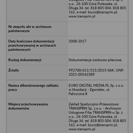
o.o., 24-100 Góra Puławska, ul.
Długa 34, tel. 818 805 004; 818 805
162, e-mail: biuro@transprin.pl;
www.transprin.pl
2008-2017
Dokumentacja osobowo-płacowa
992700/611/515/2015-SAK; UNP:
2021-00542389
EURO DIGITAL MEDIA PL Sp. z o.o.
w likwidacji - Zgorzelec, ul.
Fabryczna 8
Zakład Spedycyjno-Przewozowy
TRANSPRIN Sp. z.o.o. - Archiwum
Usługowe Filia TRANSPRIN-u Sp. z
o.o., 24-100 Góra Puławska, ul.
Długa 34, tel. 818 805 004; 818 805
162, e-mail: biuro@transprin.pl;
www.transprin.pl