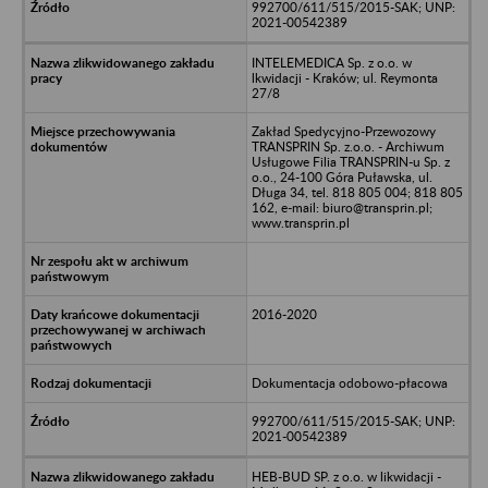
992700/611/515/2015-SAK; UNP:
2021-00542389
INTELEMEDICA Sp. z o.o. w
lkwidacji - Kraków; ul. Reymonta
27/8
Zakład Spedycyjno-Przewozowy
TRANSPRIN Sp. z.o.o. - Archiwum
Usługowe Filia TRANSPRIN-u Sp. z
o.o., 24-100 Góra Puławska, ul.
Długa 34, tel. 818 805 004; 818 805
162, e-mail: biuro@transprin.pl;
www.transprin.pl
2016-2020
Dokumentacja odobowo-płacowa
992700/611/515/2015-SAK; UNP:
2021-00542389
HEB-BUD SP. z o.o. w likwidacji -