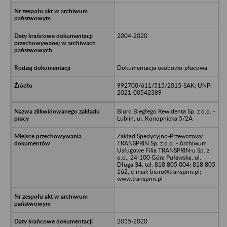
2004-2020
Dokumentacja osobowo-płacowa
992700/611/515/2015-SAK; UNP:
2021-00542389
Biuro Biegłego Rewidenta Sp. z o.o. -
Lublin, ul. Konopnicka 5/2A
Zakład Spedycyjno-Przewozowy
TRANSPRIN Sp. z.o.o. - Archiwum
Usługowe Filia TRANSPRIN-u Sp. z
o.o., 24-100 Góra Puławska, ul.
Długa 34, tel. 818 805 004; 818 805
162, e-mail: biuro@transprin.pl;
www.transprin.pl
2015-2020