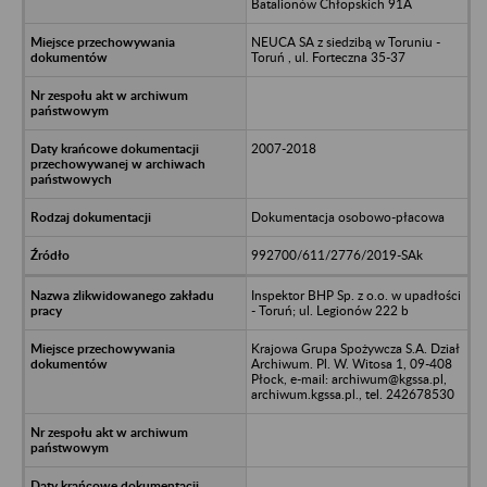
Batalionów Chłopskich 91A
NEUCA SA z siedzibą w Toruniu -
Toruń , ul. Forteczna 35-37
2007-2018
Dokumentacja osobowo-płacowa
992700/611/2776/2019-SAk
Inspektor BHP Sp. z o.o. w upadłości
- Toruń; ul. Legionów 222 b
Krajowa Grupa Spożywcza S.A. Dział
Archiwum. Pl. W. Witosa 1, 09-408
Płock, e-mail: archiwum@kgssa.pl,
archiwum.kgssa.pl., tel. 242678530