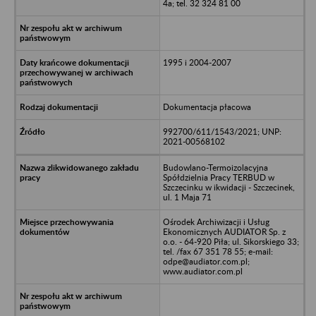
4a; tel. 32 324 81 00
1995 i 2004-2007
Dokumentacja płacowa
992700/611/1543/2021; UNP:
2021-00568102
Budowlano-Termoizolacyjna
Spółdzielnia Pracy TERBUD w
Szczecinku w ikwidacji - Szczecinek,
ul. 1 Maja 71
Ośrodek Archiwizacji i Usług
Ekonomicznych AUDIATOR Sp. z
o.o. - 64-920 Piła; ul. Sikorskiego 33;
tel. /fax 67 351 78 55; e-mail:
odpe@audiator.com.pl;
www.audiator.com.pl