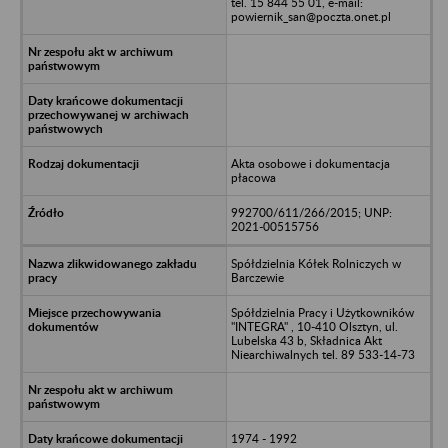
tel. 15 844 55 01, e-mail:
powiernik_san@poczta.onet.pl
Akta osobowe i dokumentacja
płacowa
992700/611/266/2015; UNP:
2021-00515756
Spółdzielnia Kółek Rolniczych w
Barczewie
Spółdzielnia Pracy i Użytkowników
"INTEGRA" , 10-410 Olsztyn, ul.
Lubelska 43 b, Składnica Akt
Niearchiwalnych tel. 89 533-14-73
1974 - 1992