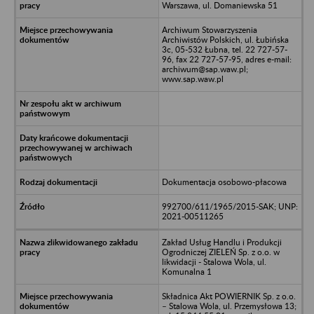
Warszawa, ul. Domaniewska 51
Archiwum Stowarzyszenia
Archiwistów Polskich, ul. Łubińska
3c, 05-532 Łubna, tel. 22 727-57-
96, fax 22 727-57-95, adres e-mail:
archiwum@sap.waw.pl;
www.sap.waw.pl
Dokumentacja osobowo-płacowa
992700/611/1965/2015-SAK; UNP:
2021-00511265
Zakład Usług Handlu i Produkcji
Ogrodniczej ZIELEŃ Sp. z o.o. w
likwidacji - Stalowa Wola, ul.
Komunalna 1
Składnica Akt POWIERNIK Sp. z o.o.
– Stalowa Wola, ul. Przemysłowa 13;