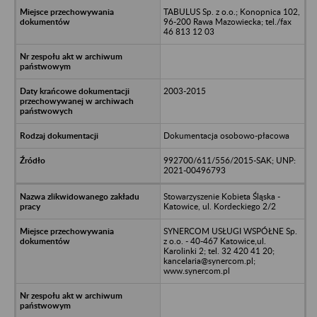
TABULUS Sp. z o.o.; Konopnica 102,
96-200 Rawa Mazowiecka; tel./fax
46 813 12 03
2003-2015
Dokumentacja osobowo-płacowa
992700/611/556/2015-SAK; UNP:
2021-00496793
Stowarzyszenie Kobieta Śląska -
Katowice, ul. Kordeckiego 2/2
SYNERCOM USŁUGI WSPÓŁNE Sp.
z o.o. - 40-467 Katowice,ul.
Karolinki 2; tel. 32 420 41 20;
kancelaria@synercom.pl;
www.synercom.pl