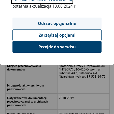
ostatnia aktualizacja 19.08.2024 r.
Wszystkie uwagi można przesyłać poprzez
formularz
Odrzuć opcjonalne
Zarządzaj opcjami
Ukryj wszystkie pozycje bazy
Przejdź do serwisu
Hotel Wileńśka Sp. z o.o. w Olsztynie
Spółdzielnia Pracy i Użytkowników
"INTEGRA" , 10-410 Olsztyn, ul.
Lubelska 43 b, Składnica Akt
Niearchiwalnych tel. 89 533-14-73
2018-2019
Dokumentacja osobowo-płacowa