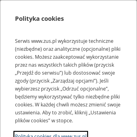
Polityka cookies
Szukaj
Menu
Serwis www.zus.pl wykorzystuje techniczne
(niezbędne) oraz analityczne (opcjonalne) pliki
Rejestry, ewidencje i archiwa
cookies. Możesz zaakceptować wykorzystanie
Baza zlikwidowanych lub
przez nas wszystkich takich plików (przycisk
„Przejdź do serwisu”) lub dostosować swoje
przekształconych zakładów pracy
zgody (przycisk „Zarządzaj opcjami”). Jeśli
wybierzesz przycisk „Odrzuć opcjonalne”,
Nazwa zakładu pracy:
będziemy wykorzystywać tylko niezbędne pliki
cookies. W każdej chwili możesz zmienić swoje
ustawienia. Aby to zrobić, kliknij „Ustawienia
plików cookies” w stopce.
SZUKAJ
Polityka cookies dla www.zus.pl