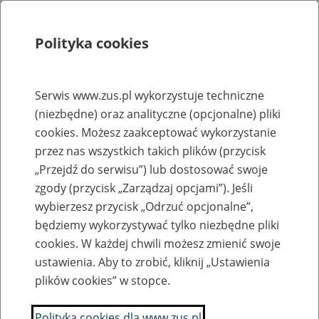
Polityka cookies
Szukaj
Menu
Serwis www.zus.pl wykorzystuje techniczne
(niezbędne) oraz analityczne (opcjonalne) pliki
Rejestry, ewidencje i archiwa
cookies. Możesz zaakceptować wykorzystanie
Baza zlikwidowanych lub
przez nas wszystkich takich plików (przycisk
„Przejdź do serwisu”) lub dostosować swoje
przekształconych zakładów pracy
zgody (przycisk „Zarządzaj opcjami”). Jeśli
wybierzesz przycisk „Odrzuć opcjonalne”,
Nazwa zakładu pracy:
będziemy wykorzystywać tylko niezbędne pliki
cookies. W każdej chwili możesz zmienić swoje
ustawienia. Aby to zrobić, kliknij „Ustawienia
plików cookies” w stopce.
SZUKAJ
Polityka cookies dla www.zus.pl