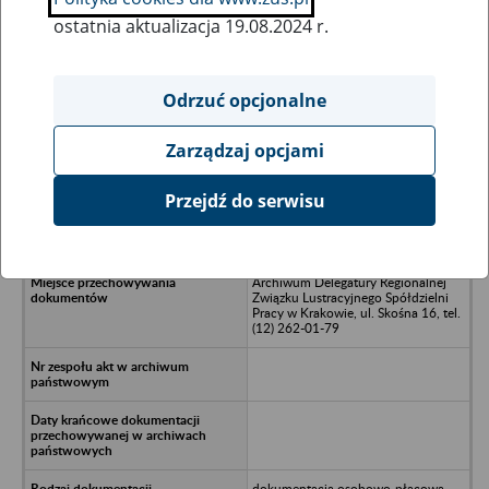
ostatnia aktualizacja 19.08.2024 r.
Wszystkie uwagi można przesyłać poprzez
formularz
Odrzuć opcjonalne
Zarządzaj opcjami
Ukryj wszystkie pozycje bazy
Przejdź do serwisu
Rolnicza Spółdzielnia Produkcyjna
ODROWĄŻEK, Odrowążek
Archiwum Delegatury Regionalnej
Związku Lustracyjnego Spółdzielni
Pracy w Krakowie, ul. Skośna 16, tel.
(12) 262-01-79
dokumentacja osobowo-płacowa