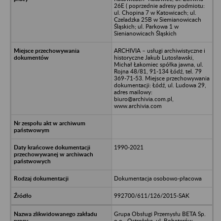
26E ( poprzednie adresy podmiotu:
ul. Chopina 7 w Katowicach; ul.
Czeladzka 25B w Siemianowicach
Śląskich; ul. Parkowa 1 w
Sienianowicach Śląskich
ARCHIVIA – usługi archiwistyczne i
historyczne Jakub Lutosławski,
Michał Łakomiec spółka jawna, ul.
Rojna 48/81, 91-134 Łódź, tel. 79
369-71-53. Miejsce przechowywania
dokumentacji: Łódź, ul. Ludowa 29,
adres mailowy:
biuro@archivia.com.pl,
www.archivia.com
1990-2021
Dokumentacja osobowo-płacowa
992700/611/126/2015-SAK
Grupa Obsługi Przemysłu BETA Sp.
o.o - Ostrołęka, ul. Bohaterów