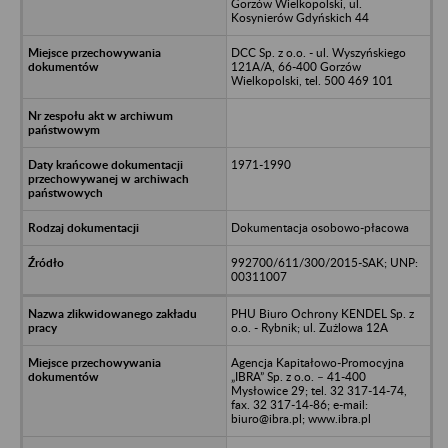
Gorzów Wielkopolski, ul.
Kosynierów Gdyńskich 44
DCC Sp. z o.o. - ul. Wyszyńskiego
121A/A, 66-400 Gorzów
Wielkopolski, tel. 500 469 101
1971-1990
Dokumentacja osobowo-płacowa
992700/611/300/2015-SAK; UNP:
00311007
PHU Biuro Ochrony KENDEL Sp. z
o.o. - Rybnik; ul. Zużlowa 12A
Agencja Kapitałowo-Promocyjna
„IBRA” Sp. z o.o. – 41-400
Mysłowice 29; tel. 32 317-14-74,
fax. 32 317-14-86; e-mail:
biuro@ibra.pl; www.ibra.pl