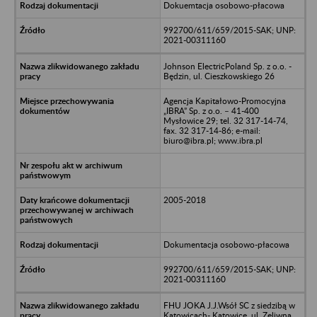
Dokuemtacja osobowo-płacowa
992700/611/659/2015-SAK; UNP:
2021-00311160
Johnson ElectricPoland Sp. z o.o. -
Będzin, ul. Cieszkowskiego 26
Agencja Kapitałowo-Promocyjna
„IBRA” Sp. z o.o. – 41-400
Mysłowice 29; tel. 32 317-14-74,
fax. 32 317-14-86; e-mail:
biuro@ibra.pl; www.ibra.pl
2005-2018
Dokumentacja osobowo-płacowa
992700/611/659/2015-SAK; UNP:
2021-00311160
FHU JOKA J.J.Wsół SC z siedzibą w
Katowicach- Katowice, ul. Zeliwna