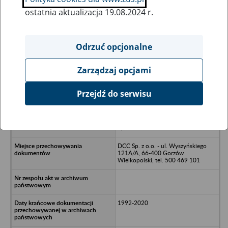
ostatnia aktualizacja 19.08.2024 r.
Wszystkie uwagi można przesyłać poprzez
formularz
Odrzuć opcjonalne
Zarządzaj opcjami
Ukryj wszystkie pozycje bazy
Przejdź do serwisu
AGORA Sp. z o.o. z siedzibą w
Gorzowie Wielkopolskim - Gorzów
Wielkopolski, ul. Wełniany Rynek
8/2
DCC Sp. z o.o. - ul. Wyszyńskiego
121A/A, 66-400 Gorzów
Wielkopolski, tel. 500 469 101
1992-2020