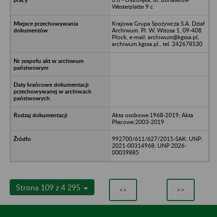
Westerplatte 9 c
Krajowa Grupa Spożywcza S.A. Dział
Archiwum. Pl. W. Witosa 1, 09-408
Płock, e-mail: archiwum@kgssa.pl,
archiwum.kgssa.pl., tel. 242678530
Akta osobowe:1968-2019; Akta
Płacowe:2003-2019
992700/611/627/2015-SAK: UNP:
2021-00314968; UNP 2026-
00039885
Strona 109 z 4 295
<<
>>