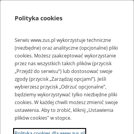
Polityka cookies
Szukaj
Menu
Serwis www.zus.pl wykorzystuje techniczne
(niezbędne) oraz analityczne (opcjonalne) pliki
Rejestry, ewidencje i archiwa
cookies. Możesz zaakceptować wykorzystanie
Baza zlikwidowanych lub
przez nas wszystkich takich plików (przycisk
„Przejdź do serwisu”) lub dostosować swoje
przekształconych zakładów pracy
zgody (przycisk „Zarządzaj opcjami”). Jeśli
wybierzesz przycisk „Odrzuć opcjonalne”,
Nazwa zakładu pracy:
będziemy wykorzystywać tylko niezbędne pliki
cookies. W każdej chwili możesz zmienić swoje
ustawienia. Aby to zrobić, kliknij „Ustawienia
plików cookies” w stopce.
SZUKAJ
Polityka cookies dla www.zus.pl