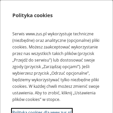
Polityka cookies
Szukaj
Menu
Serwis www.zus.pl wykorzystuje techniczne
(niezbędne) oraz analityczne (opcjonalne) pliki
Rejestry, ewidencje i archiwa
cookies. Możesz zaakceptować wykorzystanie
Baza zlikwidowanych lub
przez nas wszystkich takich plików (przycisk
„Przejdź do serwisu”) lub dostosować swoje
przekształconych zakładów pracy
zgody (przycisk „Zarządzaj opcjami”). Jeśli
wybierzesz przycisk „Odrzuć opcjonalne”,
Nazwa zakładu pracy:
będziemy wykorzystywać tylko niezbędne pliki
cookies. W każdej chwili możesz zmienić swoje
ustawienia. Aby to zrobić, kliknij „Ustawienia
plików cookies” w stopce.
SZUKAJ
Polityka cookies dla www.zus.pl