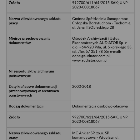
992700/611/64/2015-SAK; UNP:
2020-00818067
Gminna Spółdzielnia Samopomoc
Chłopska Borzytuchom - Tuchomie;
ul. Jana II SObieskiego 28
Ośrodek Archiwizacji i Usług
Ekonomicznych AUDIATOR Sp. z
o.o. - 64-920 Piła; ul. Sikorskiego 33;
tel. /fax 67 351 78 55; e-mail:
odpe@audiator.com.pl;
www.audiator.com.pl
2003-2018
Dokumentacja osobowo-płacowa
992700/611/64/2015-SAK; UNP:
2020-00818067
MC Anklar SP. zo.o. SP.
komandytowa - Wrocław, ul.