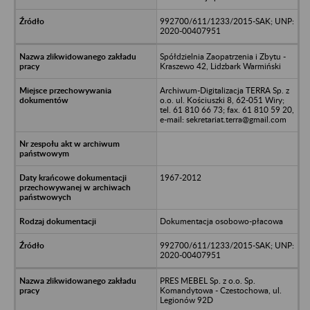
992700/611/1233/2015-SAK; UNP:
2020-00407951
Spółdzielnia Zaopatrzenia i Zbytu -
Kraszewo 42, Lidzbark Warmiński
Archiwum-Digitalizacja TERRA Sp. z
o.o. ul. Kościuszki 8, 62-051 Wiry;
tel. 61 810 66 73; fax. 61 810 59 20,
e-mail: sekretariat.terra@gmail.com
1967-2012
Dokumentacja osobowo-płacowa
992700/611/1233/2015-SAK; UNP:
2020-00407951
PRES MEBEL Sp. z o.o. Sp.
Komandytowa - Czestochowa, ul.
Legionów 92D