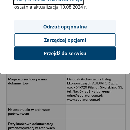
ostatnia aktualizacja 19.08.2024 r.
Wszystkie uwagi można przesyłać poprzez
formularz
Odrzuć opcjonalne
Zarządzaj opcjami
Ukryj wszystkie pozycje bazy
Przejdź do serwisu
Gminna Spółdzielnia Samopomoc
Chłopska z siedzibą w Trzcince -
Trzcinka, ul. Sikorskiego 80
Ośrodek Archiwizacji i Usług
Ekonomicznych AUDIATOR Sp. z
o.o. - 64-920 Piła; ul. Sikorskiego 33;
tel. /fax 67 351 78 55; e-mail:
odpe@audiator.com.pl;
www.audiator.com.pl