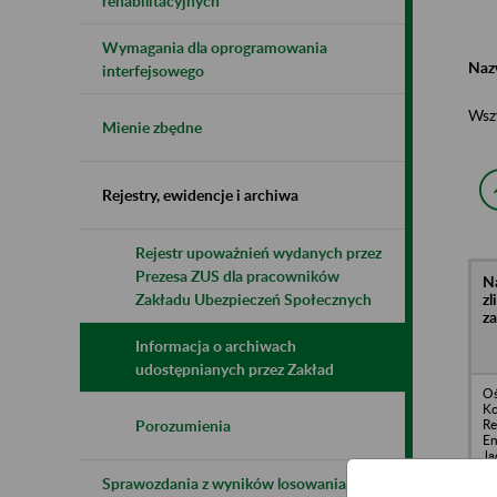
rehabilitacyjnych
Wymagania dla oprogramowania
Naz
interfejsowego
Wsz
Mienie zbędne
Rejestry, ewidencje i archiwa
Rejestr upoważnień wydanych przez
Prezesa ZUS dla pracowników
N
z
Zakładu Ubezpieczeń Społecznych
z
Informacja o archiwach
udostępnianych przez Zakład
Oś
Ko
Re
Porozumienia
En
Ja
73
Sprawozdania z wyników losowania do
na