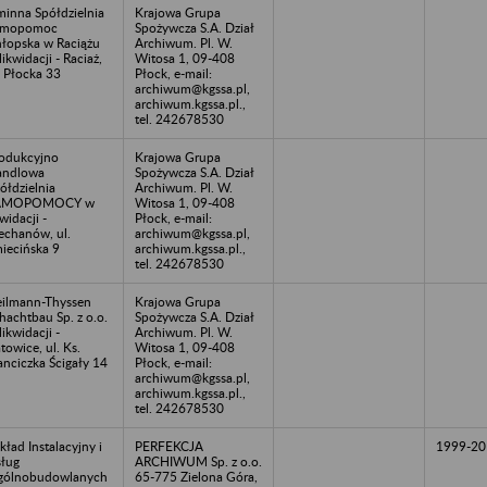
inna Spółdzielnia
Krajowa Grupa
amopomoc
Spożywcza S.A. Dział
łopska w Raciążu
Archiwum. Pl. W.
likwidacji - Raciaż,
Witosa 1, 09-408
. Płocka 33
Płock, e-mail:
archiwum@kgssa.pl,
archiwum.kgssa.pl.,
tel. 242678530
odukcyjno
Krajowa Grupa
andlowa
Spożywcza S.A. Dział
ółdzielnia
Archiwum. Pl. W.
AMOPOMOCY w
Witosa 1, 09-408
kwidacji -
Płock, e-mail:
echanów, ul.
archiwum@kgssa.pl,
iecińska 9
archiwum.kgssa.pl.,
tel. 242678530
ilmann-Thyssen
Krajowa Grupa
hachtbau Sp. z o.o.
Spożywcza S.A. Dział
likwidacji -
Archiwum. Pl. W.
towice, ul. Ks.
Witosa 1, 09-408
anciczka Ścigały 14
Płock, e-mail:
archiwum@kgssa.pl,
archiwum.kgssa.pl.,
tel. 242678530
kład Instalacyjny i
PERFEKCJA
1999-20
ług
ARCHIWUM Sp. z o.o.
gólnobudowlanych
65-775 Zielona Góra,