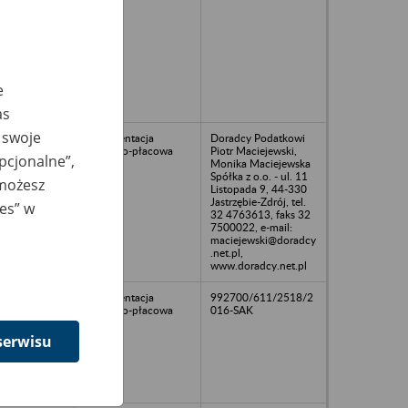
e
as
 swoje
Dokumentacja
Doradcy Podatkowi
osobowo-płacowa
Piotr Maciejewski,
opcjonalne”,
Monika Maciejewska
Spółka z o.o. - ul. 11
 możesz
Listopada 9, 44-330
Jastrzębie-Zdrój, tel.
ies” w
32 4763613, faks 32
7500022, e-mail:
maciejewski@doradcy
.net.pl,
www.doradcy.net.pl
Dokumentacja
992700/611/2518/2
osobowo-płacowa
016-SAK
serwisu