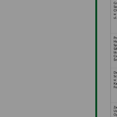
Gm
S
Ch
w 
ul
Pr
H
Sp
S
li
Ci
Śm
De
Sc
w 
Ka
Fr
Za
Us
O