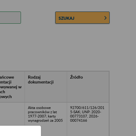
SZUKAJ
rańcowe
Rodzaj
Źródło
ntacji
dokumentacji
owywanej w
ach
owych
Akta osobowe
92700/611/126/201
pracowników z lat
5-SAK; UNP: 2020-
1977-2007; karty
00773107, 2026-
wynagrodzeń za 2005
00074166