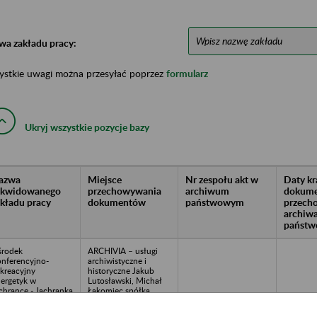
wa zakładu pracy:
ystkie uwagi można przesyłać poprzez
formularz
Ukryj wszystkie pozycje bazy
azwa
Miejsce
Nr zespołu akt w
Daty k
likwidowanego
przechowywania
archiwum
dokume
akładu pracy
dokumentów
państwowym
przech
archiw
państw
rodek
ARCHIVIA – usługi
nferencyjno-
archiwistyczne i
kreacyjny
historyczne Jakub
ergetyk w
Lutosławski, Michał
chrance - Jachranka
Łakomiec spółka
 ( poprzednie
jawna, ul. Rojna
zwy: Ośrodek
48/81, 91-134 Łódź,