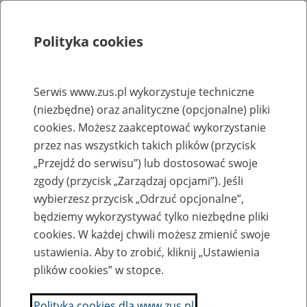
Polityka cookies
Szukaj
Menu
Serwis www.zus.pl wykorzystuje techniczne
(niezbędne) oraz analityczne (opcjonalne) pliki
Rejestry, ewidencje i archiwa
cookies. Możesz zaakceptować wykorzystanie
Baza zlikwidowanych lub
przez nas wszystkich takich plików (przycisk
„Przejdź do serwisu”) lub dostosować swoje
przekształconych zakładów pracy
zgody (przycisk „Zarządzaj opcjami”). Jeśli
wybierzesz przycisk „Odrzuć opcjonalne”,
Nazwa zakładu pracy:
będziemy wykorzystywać tylko niezbędne pliki
cookies. W każdej chwili możesz zmienić swoje
ustawienia. Aby to zrobić, kliknij „Ustawienia
plików cookies” w stopce.
SZUKAJ
Polityka cookies dla www.zus.pl