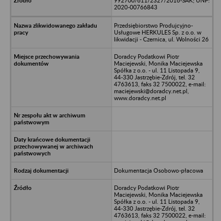
992700/611/2327/2016-SAK; UNP:
2020-00766843
Przedsiębiorstwo Produjcyjno-
Usługowe HERKULES Sp. z o.o. w
likwidacji - Czernica, ul. Wolności 26
Doradcy Podatkowi Piotr
Maciejewski, Monika Maciejewska
Spółka z o.o. - ul. 11 Listopada 9,
44-330 Jastrzębie-Zdrój, tel. 32
4763613, faks 32 7500022, e-mail:
maciejewski@doradcy.net.pl,
www.doradcy.net.pl
Dokumentacja Osobowo-płacowa
Doradcy Podatkowi Piotr
Maciejewski, Monika Maciejewska
Spółka z o.o. - ul. 11 Listopada 9,
44-330 Jastrzębie-Zdrój, tel. 32
4763613, faks 32 7500022, e-mail: