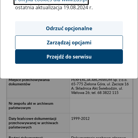
ostatnia aktualizacja 19.08.2024 r.
Wszystkie uwagi można przesyłać poprzez
formularz
Odrzuć opcjonalne
Zarządzaj opcjami
Ukryj wszystkie pozycje bazy
Przejdź do serwisu
REMOBUDEX SP. z o.o. - Żary, ul.
Szklarska 16
PERFEKCJA ARCHIWUM Sp. z o.o.
65-775 Zielona Góra, ul. Zacisze 16
A; Składnica Akt Świebodzin, ul.
Wałowa 26; tel. 68 3822 115
1999-2012
Dokumentacja osobowo-płacowa