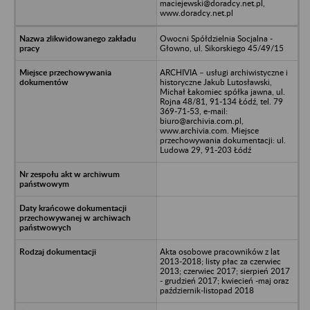
maciejewski@doradcy.net.pl,
www.doradcy.net.pl
Owocni Spółdzielnia Socjalna -
Głowno, ul. Sikorskiego 45/49/15
ARCHIVIA – usługi archiwistyczne i
historyczne Jakub Lutosławski,
Michał Łakomiec spółka jawna, ul.
Rojna 48/81, 91-134 Łódź, tel. 79
369-71-53, e-mail:
biuro@archivia.com.pl,
www.archivia.com. Miejsce
przechowywania dokumentacji: ul.
Ludowa 29, 91-203 Łódź
Akta osobowe pracowników z lat
2013-2018; listy płac za czerwiec
2013; czerwiec 2017; sierpień 2017
- grudzień 2017; kwiecień -maj oraz
październik-listopad 2018