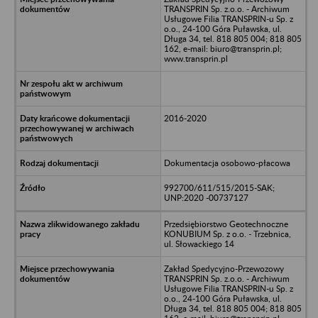
TRANSPRIN Sp. z.o.o. - Archiwum
Usługowe Filia TRANSPRIN-u Sp. z
o.o., 24-100 Góra Puławska, ul.
Długa 34, tel. 818 805 004; 818 805
162, e-mail: biuro@transprin.pl;
www.transprin.pl
2016-2020
Dokumentacja osobowo-płacowa
992700/611/515/2015-SAK;
UNP:2020 -00737127
Przedsiębiorstwo Geotechnoczne
KONUBIUM Sp. z o.o. - Trzebnica,
ul. Słowackiego 14
Zakład Spedycyjno-Przewozowy
TRANSPRIN Sp. z.o.o. - Archiwum
Usługowe Filia TRANSPRIN-u Sp. z
o.o., 24-100 Góra Puławska, ul.
Długa 34, tel. 818 805 004; 818 805