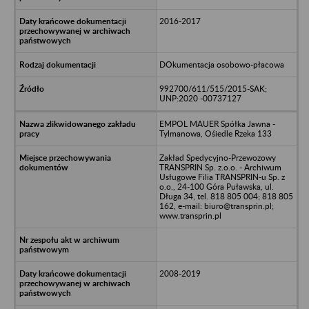
2016-2017
DOkumentacja osobowo-płacowa
992700/611/515/2015-SAK;
UNP:2020 -00737127
EMPOL MAUER Spółka Jawna -
Tylmanowa, Ośiedle Rzeka 133
Zakład Spedycyjno-Przewozowy
TRANSPRIN Sp. z.o.o. - Archiwum
Usługowe Filia TRANSPRIN-u Sp. z
o.o., 24-100 Góra Puławska, ul.
Długa 34, tel. 818 805 004; 818 805
162, e-mail: biuro@transprin.pl;
www.transprin.pl
2008-2019