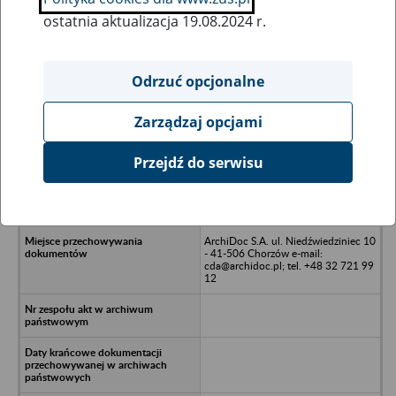
ostatnia aktualizacja 19.08.2024 r.
Wszystkie uwagi można przesyłać poprzez
formularz
Odrzuć opcjonalne
Zarządzaj opcjami
Ukryj wszystkie pozycje bazy
Przejdź do serwisu
HALLA CORPORATION S.A. Oddział
w Polsce w likwidacji - Wałbrzych,
ul. Uczniowska 36
ArchiDoc S.A. ul. Niedźwiedziniec 10
- 41-506 Chorzów e-mail:
cda@archidoc.pl; tel. +48 32 721 99
12