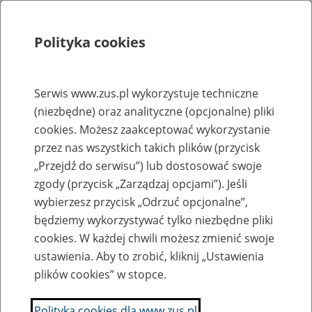
Polityka cookies
Szukaj
Menu
Serwis www.zus.pl wykorzystuje techniczne
(niezbędne) oraz analityczne (opcjonalne) pliki
Rejestry, ewidencje i archiwa
cookies. Możesz zaakceptować wykorzystanie
Baza zlikwidowanych lub
przez nas wszystkich takich plików (przycisk
„Przejdź do serwisu”) lub dostosować swoje
przekształconych zakładów pracy
zgody (przycisk „Zarządzaj opcjami”). Jeśli
wybierzesz przycisk „Odrzuć opcjonalne”,
Nazwa zakładu pracy:
będziemy wykorzystywać tylko niezbędne pliki
cookies. W każdej chwili możesz zmienić swoje
ustawienia. Aby to zrobić, kliknij „Ustawienia
plików cookies” w stopce.
SZUKAJ
Polityka cookies dla www.zus.pl