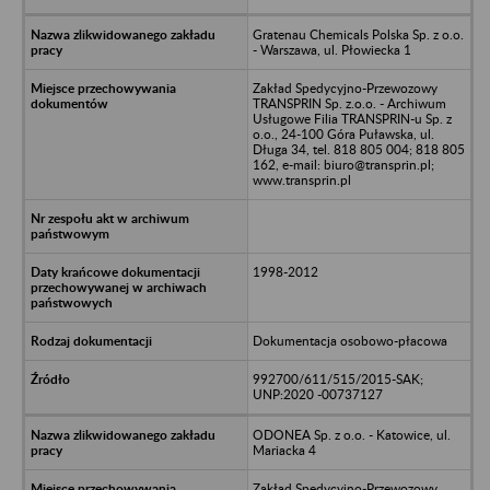
Gratenau Chemicals Polska Sp. z o.o.
- Warszawa, ul. Płowiecka 1
Zakład Spedycyjno-Przewozowy
TRANSPRIN Sp. z.o.o. - Archiwum
Usługowe Filia TRANSPRIN-u Sp. z
o.o., 24-100 Góra Puławska, ul.
Długa 34, tel. 818 805 004; 818 805
162, e-mail: biuro@transprin.pl;
www.transprin.pl
1998-2012
Dokumentacja osobowo-płacowa
992700/611/515/2015-SAK;
UNP:2020 -00737127
ODONEA Sp. z o.o. - Katowice, ul.
Mariacka 4
Zakład Spedycyjno-Przewozowy