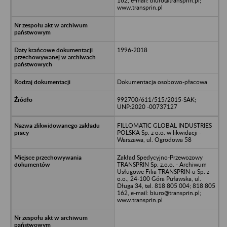
162, e-mail: biuro@transprin.pl;
www.transprin.pl
1996-2018
Dokumentacja osobowo-płacowa
992700/611/515/2015-SAK;
UNP:2020 -00737127
FILLOMATIC GLOBAL INDUSTRIES
POLSKA Sp. z o.o. w likwidacji -
Warszawa, ul. Ogrodowa 58
Zakład Spedycyjno-Przewozowy
TRANSPRIN Sp. z.o.o. - Archiwum
Usługowe Filia TRANSPRIN-u Sp. z
o.o., 24-100 Góra Puławska, ul.
Długa 34, tel. 818 805 004; 818 805
162, e-mail: biuro@transprin.pl;
www.transprin.pl