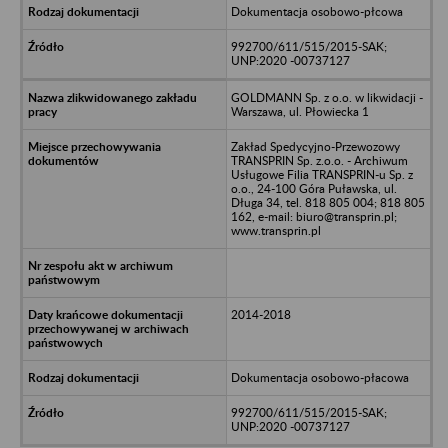
Dokumentacja osobowo-płcowa
992700/611/515/2015-SAK;
UNP:2020 -00737127
GOLDMANN Sp. z o.o. w likwidacji -
Warszawa, ul. Płowiecka 1
Zakład Spedycyjno-Przewozowy
TRANSPRIN Sp. z.o.o. - Archiwum
Usługowe Filia TRANSPRIN-u Sp. z
o.o., 24-100 Góra Puławska, ul.
Długa 34, tel. 818 805 004; 818 805
162, e-mail: biuro@transprin.pl;
www.transprin.pl
2014-2018
Dokumentacja osobowo-płacowa
992700/611/515/2015-SAK;
UNP:2020 -00737127