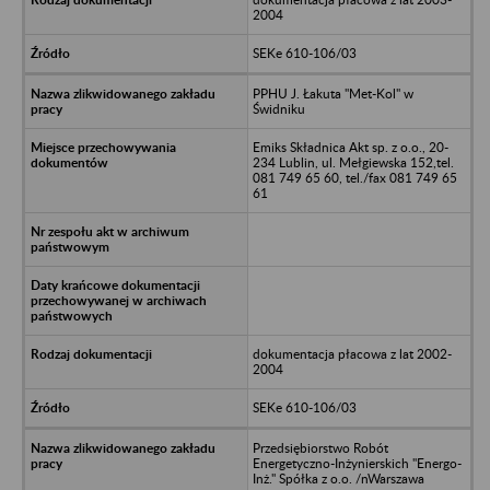
2004
SEKe 610-106/03
PPHU J. Łakuta "Met-Kol" w
Świdniku
Emiks Składnica Akt sp. z o.o., 20-
234 Lublin, ul. Mełgiewska 152,tel.
081 749 65 60, tel./fax 081 749 65
61
dokumentacja płacowa z lat 2002-
2004
SEKe 610-106/03
Przedsiębiorstwo Robót
Energetyczno-Inżynierskich "Energo-
Inż." Spółka z o.o. /nWarszawa