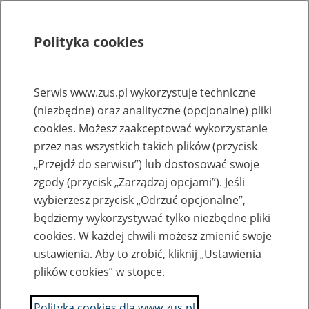
Polityka cookies
Szukaj
Menu
Serwis www.zus.pl wykorzystuje techniczne
(niezbędne) oraz analityczne (opcjonalne) pliki
Rejestry, ewidencje i archiwa
cookies. Możesz zaakceptować wykorzystanie
Baza zlikwidowanych lub
przez nas wszystkich takich plików (przycisk
„Przejdź do serwisu”) lub dostosować swoje
przekształconych zakładów pracy
zgody (przycisk „Zarządzaj opcjami”). Jeśli
wybierzesz przycisk „Odrzuć opcjonalne”,
Nazwa zakładu pracy:
będziemy wykorzystywać tylko niezbędne pliki
cookies. W każdej chwili możesz zmienić swoje
ustawienia. Aby to zrobić, kliknij „Ustawienia
plików cookies” w stopce.
SZUKAJ
Polityka cookies dla www.zus.pl