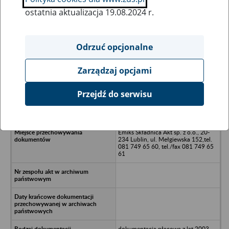
ostatnia aktualizacja 19.08.2024 r.
Wszystkie uwagi można przesyłać poprzez
formularz
Odrzuć opcjonalne
Zarządzaj opcjami
Ukryj wszystkie pozycje bazy
Przejdź do serwisu
Biaspol sp. z o.o. w Warszawie
Emiks Składnica Akt sp. z o.o., 20-
234 Lublin, ul. Mełgiewska 152,tel.
081 749 65 60, tel./fax 081 749 65
61
dokumentacja płacowa z lat 2003-