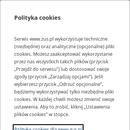
Polityka cookies
Szukaj
Menu
Serwis www.zus.pl wykorzystuje techniczne
(niezbędne) oraz analityczne (opcjonalne) pliki
Rejestry, ewidencje i archiwa
cookies. Możesz zaakceptować wykorzystanie
Baza zlikwidowanych lub
przez nas wszystkich takich plików (przycisk
„Przejdź do serwisu”) lub dostosować swoje
przekształconych zakładów pracy
zgody (przycisk „Zarządzaj opcjami”). Jeśli
wybierzesz przycisk „Odrzuć opcjonalne”,
Nazwa zakładu pracy:
będziemy wykorzystywać tylko niezbędne pliki
cookies. W każdej chwili możesz zmienić swoje
ustawienia. Aby to zrobić, kliknij „Ustawienia
plików cookies” w stopce.
SZUKAJ
Polityka cookies dla www.zus.pl