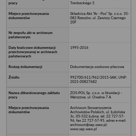
Trenbeckiego 5
Składnica Akt "Ar - Pos" Sp. z o.o. 35-
082 Rzeszów, ul. Zawiszy Czarnego
20F
1995-2016
Dokumentacja osobowo-płacowa
992700/611/962/2015-SAK; UNP:
2021-00827682
ZOS-POL Sp. z.o.o. w likwidacji -
Warszzwa, ul. Owalna 7 A
Archiwum Stowarzyszenia
Archiwistów Polskich, ul. Łubińska
3c, 05-532 Łubna, tel. 22 727-57-
96, fax 22 727-57-95, adres e-mail:
archiwum@sap.waw.pl;
www.sap.waw.pl