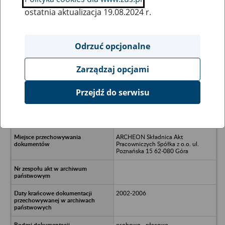
ostatnia aktualizacja 19.08.2024 r.
Wszystkie uwagi można przesyłać poprzez
formularz
Odrzuć opcjonalne
Zarządzaj opcjami
Ukryj wszystkie pozycje bazy
Przejdź do serwisu
MEBLE OBORNIKI Sp. z o.o. w
upadłości, ul. Młyńska 1,/n 64-600
Oborniki Wlkp./n
ARCHEON Składnica Akt
Pracowniczych Spółka z o.o. ul.
Poznańska 15 62-080 Góra
2002-2006
osobowo - płacowa