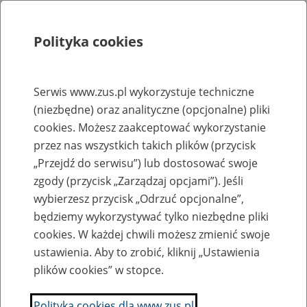
Polityka cookies
Szukaj
Menu
Serwis www.zus.pl wykorzystuje techniczne
(niezbędne) oraz analityczne (opcjonalne) pliki
Rejestry, ewidencje i archiwa
cookies. Możesz zaakceptować wykorzystanie
Baza zlikwidowanych lub
przez nas wszystkich takich plików (przycisk
„Przejdź do serwisu”) lub dostosować swoje
przekształconych zakładów pracy
zgody (przycisk „Zarządzaj opcjami”). Jeśli
wybierzesz przycisk „Odrzuć opcjonalne”,
Nazwa zakładu pracy:
będziemy wykorzystywać tylko niezbędne pliki
cookies. W każdej chwili możesz zmienić swoje
ustawienia. Aby to zrobić, kliknij „Ustawienia
plików cookies” w stopce.
SZUKAJ
Polityka cookies dla www.zus.pl