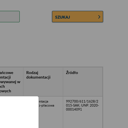
SZUKAJ
rańcowe
Rodzaj
Źródło
ntacji
dokumentacji
owywanej w
ach
owych
Dokumentacja
992700/611/1628/2
osobowo-płacowa
015-SAK; UNP. 2020-
00014091