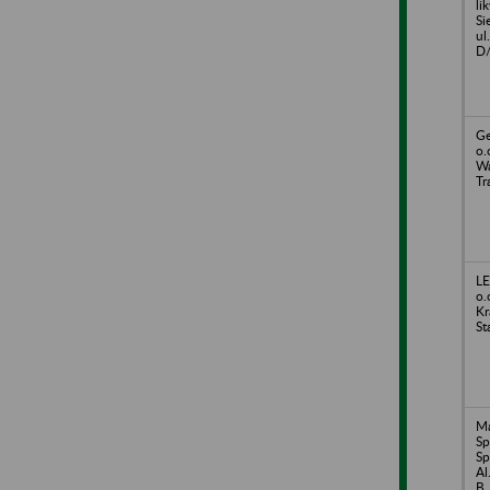
li
Si
ul
D
Ge
o.
Wa
Tr
LE
o.
Kr
St
Ma
Sp
Sp
Al
B