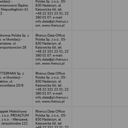
kwidacji -
Polska Sp. z o.o., 05-
emianowice Śląskie,
830 Nadarzyn, al.
. Niepodległości 61
Katowicka 66, tel.
/2
+48 22 331 23 31; 22
380 01 07; e-mail:
info.data@pl.rhenus.c
om, www.rhenus.pl
bomsa Polska Sp. z
Rhenus Data Office
o. w likwidacji -
Polska Sp. z o.o., 05-
rszawa, ul.
830 Nadarzyn, al.
ansportowców 28
Katowicka 66, tel.
+48 22 331 23 31; 22
380 01 07; e-mail:
info.data@pl.rhenus.c
om, www.rhenus.pl
TTERMAN Sp. z
Rhenus Data Office
o. w likwidacji -
Polska Sp. z o.o., 05-
aków, ul.
830 Nadarzyn, al.
arowiślana 20/8
Katowicka 66, tel.
+48 22 331 23 31; 22
380 01 07; e-mail:
info.data@pl.rhenus.c
om, www.rhenus.pl
jątek Melechowo
Rhenus Data Office
. z o.o. PROALTUM
Polska Sp. z o.o., 05-
. z o.o. - Warszawa,
830 Nadarzyn, al.
. Jerezolimskie 121
Katowicka 66, tel.
+48 22 331 23 31; 22