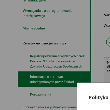
rehabilitacyjnych
Wymagania dla oprogramowania
Naz
interfejsowego
Wsz
Mienie zbędne
Rejestry, ewidencje i archiwa
Rejestr upoważnień wydanych przez
Prezesa ZUS dla pracowników
N
z
Zakładu Ubezpieczeń Społecznych
z
Informacja o archiwach
udostępnianych przez Zakład
Fu
HO
li
Porozumienia
Polityka
ul
Sprawozdania z wyników losowania do