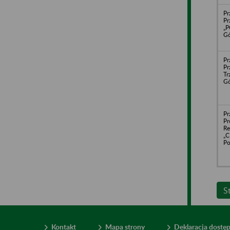
Pr
Pr
„P
Gó
Pr
Pr
Tr
Gó
Pr
Pr
Re
„C
Po
S
Kontakt
Mapa strony
Deklaracja dostę