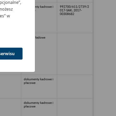
opcjonalne”,
dokumenty kadrowe i
992700/611/2739/2
 możesz
płacowe
017-SAK; 2017-
00308682
ies” w
Akta zakładowe
serwisu
dokumenty kadrowe i
płacowe
dokumenty kadrowe i
płacowe