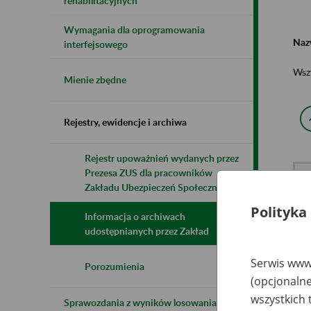
rehabilitacyjnych
Wymagania dla oprogramowania
Naz
interfejsowego
Wsz
Mienie zbędne
Rejestry, ewidencje i archiwa
Rejestr upoważnień wydanych przez
Prezesa ZUS dla pracowników
N
z
Zakładu Ubezpieczeń Społecznych
z
Polityka
Informacja o archiwach
udostępnianych przez Zakład
Pr
B
Serwis www.
Ro
Porozumienia
„
(opcjonalne
Gn
Re
wszystkich 
Sprawozdania z wyników losowania do