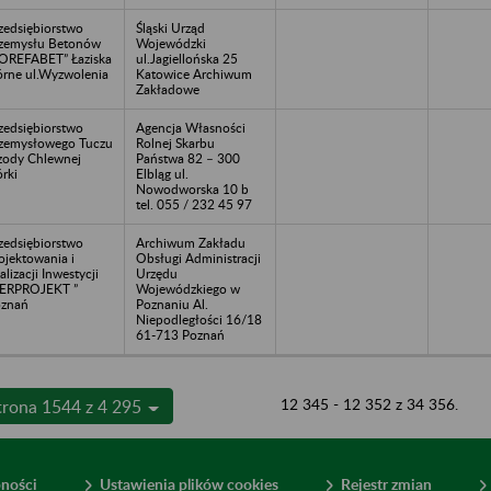
zedsiębiorstwo
Śląski Urząd
zemysłu Betonów
Wojewódzki
OREFABET” Łaziska
ul.Jagiellońska 25
rne ul.Wyzwolenia
Katowice Archiwum
Zakładowe
zedsiębiorstwo
Agencja Własności
zemysłowego Tuczu
Rolnej Skarbu
zody Chlewnej
Państwa 82 – 300
rki
Elbląg ul.
Nowodworska 10 b
tel. 055 / 232 45 97
zedsiębiorstwo
Archiwum Zakładu
ojektowania i
Obsługi Administracji
alizacji Inwestycji
Urzędu
ERPROJEKT ”
Wojewódzkiego w
znań
Poznaniu Al.
Niepodległości 16/18
61-713 Poznań
12 345 - 12 352 z 34 356.
trona 1544 z 4 295
pności
Ustawienia plików cookies
Rejestr zmian