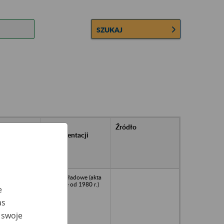
SZUKAJ
rańcowe
Rodzaj
Źródło
ntacji
dokumentacji
owywanej w
ach
owych
Akta zakładowe (akta
płacowe od 1980 r.)
e
as
 swoje