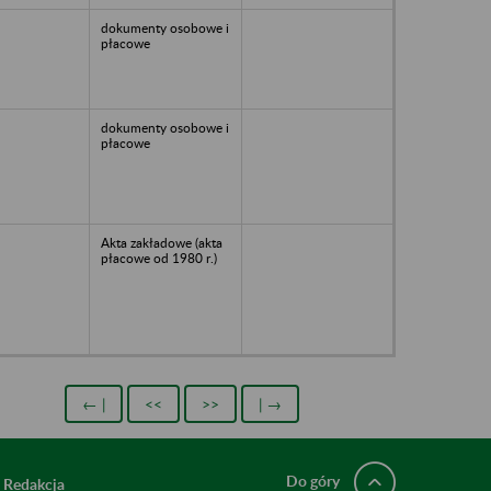
dokumenty osobowe i
płacowe
dokumenty osobowe i
płacowe
Akta zakładowe (akta
płacowe od 1980 r.)
← |
<<
>>
| →
Do góry
Redakcja