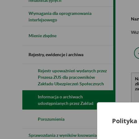
rehabilitacyjnych
Wymagania dla oprogramowania
Naz
interfejsowego
Wsz
Mienie zbędne
Rejestry, ewidencje i archiwa
Rejestr upoważnień wydanych przez
Prezesa ZUS dla pracowników
N
z
Zakładu Ubezpieczeń Społecznych
z
Informacja o archiwach
udostępnianych przez Zakład
Pr
Na
w 
Porozumienia
Polityka
Św
Gu
Sprawozdania z wyników losowania do