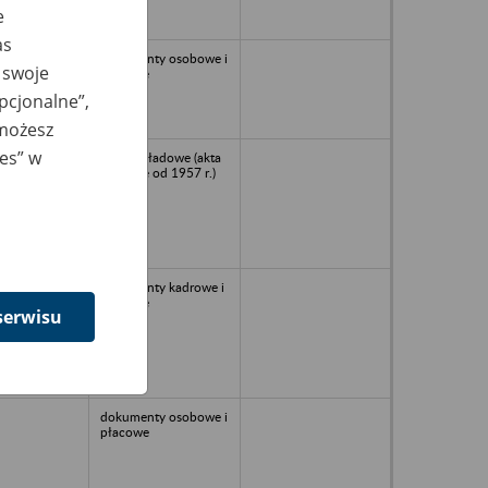
e
as
dokumenty osobowe i
 swoje
płacowe
opcjonalne”,
 możesz
ies” w
Akta zakładowe (akta
płacowe od 1957 r.)
dokumenty kadrowe i
płacowe
serwisu
dokumenty osobowe i
płacowe