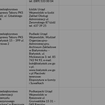
tel. (089) 533 00 04
zedsiębiorstwo
Łódzki Urząd
prawy Taboru PKS
Wojewódzki w Łodzi
dź, ul. Gibalskiego
Zakład Obsługi
4
Administracji ul.
Żeromskiego 87 Łódź
tel. 637 39 25
zedsiębiorstwo
Podlaski Urząd
prawy Taboru PKS
Wojewódzki, Wydział
ałystok 15 – 399 ul.
Organizacyjno-
towa 2
Administracyjny,
Archiwum Zakładowe
w Białymstoku –
Białystok, ul.
Mickiewicza 3; tel. 85
743 94 93; e-mail:
bok@bialystok.uw.go
v.pl;
www.bialystok.uw.go
v.pl Placówki
terenowe:
Ekspozytura w Łomży
i Suwałkach
zedsiębiorstwo
Podkarpacki Urząd
dernizacji
Wojewódzki w
zemysłu
Rzeszowie ul.
aszynowego
Grunwaldzka 15 31 –
echma” w Rzeszowie
049 Rzeszów