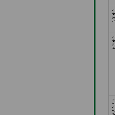
Pr
Na
Łó
2/
Pr
Na
Bi
Oc
Pr
Mo
Pr
M
„T