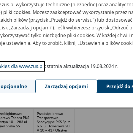
347-22-80, 347-22-
zus.pl wykorzystuje techniczne (niezbędne) oraz analityczn
90
) pliki cookies. Możesz zaakceptować wykorzystanie przez n
zedsiębiorstwo
Śląski Urząd
takich plików (przycisk „Przejdź do serwisu”) lub dostosować
rotu Zwierzętami
Wojewódzki
dowlanymi Bielsko
ul.Jagiellońska 25
cisk „Zarządzaj opcjami”). Jeśli wybierzesz przycisk „Odrzuć 
Biała
Katowice Archiwum
Zakładowe
korzystywać tylko niezbędne pliki cookies. W każdej chwili
je ustawienia. Aby to zrobić, kliknij „Ustawienia plików cook
zedsiębiorstwo
Archiwum Zakładu
rotu Maszynami i
Obsługi Administracji
rowcami „BOMIS”
Urzędu
znań ul.
Wojewódzkiego w
oczowska
Poznaniu Al.
Niepodległości 16/18
okies dla www.zus.pl
ostatnia aktualizacja 19.08.2024 r.
61-713 Poznań
zedsiębiorstwo
Dolnośląski Urząd
rotu Maszynami i
Wojewódzki we
 opcjonalne
Zarządzaj opcjami
Przejdź do 
rowcami „BOMIS”
Wrocławiu
ocław, 50-950
Pl.Powstańców 1, 50-
.Podwale 27
951 Wrocław, tel. (0-
71) 340 66 16; 340
64 80
zedsiębiorstwo
Przedsiębiorstwo
prawy Taboru PKS
Transportowo –
sztyn 10 – 283 ul.
Spedycyjne PKS Sp. z
giellońska 55
o.o. ul. Towarowa 20
A 10 – 417 Olsztyn