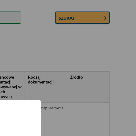
SZUKAJ
rańcowe
Rodzaj
Źródło
ntacji
dokumentacji
owywanej w
ach
owych
Dokumenty kadrowe i
płacowe