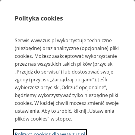
Polityka cookies
Szukaj
Menu
Serwis www.zus.pl wykorzystuje techniczne
(niezbędne) oraz analityczne (opcjonalne) pliki
Rejestry, ewidencje i archiwa
cookies. Możesz zaakceptować wykorzystanie
Baza zlikwidowanych lub
przez nas wszystkich takich plików (przycisk
„Przejdź do serwisu”) lub dostosować swoje
przekształconych zakładów pracy
zgody (przycisk „Zarządzaj opcjami”). Jeśli
wybierzesz przycisk „Odrzuć opcjonalne”,
Nazwa zakładu pracy:
będziemy wykorzystywać tylko niezbędne pliki
cookies. W każdej chwili możesz zmienić swoje
ustawienia. Aby to zrobić, kliknij „Ustawienia
plików cookies” w stopce.
SZUKAJ
Polityka cookies dla www.zus.pl