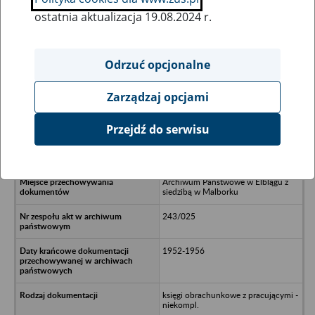
ostatnia aktualizacja 19.08.2024 r.
Wszystkie uwagi można przesyłać poprzez
formularz
Odrzuć opcjonalne
Zarządzaj opcjami
Ukryj wszystkie pozycje bazy
Przejdź do serwisu
Rolniczy Zespół Spółdzielczy “Nowe
Życie” w Nidowie
Archiwum Państwowe w Elblągu z
siedzibą w Malborku
243/025
1952-1956
księgi obrachunkowe z pracującymi -
niekompl.