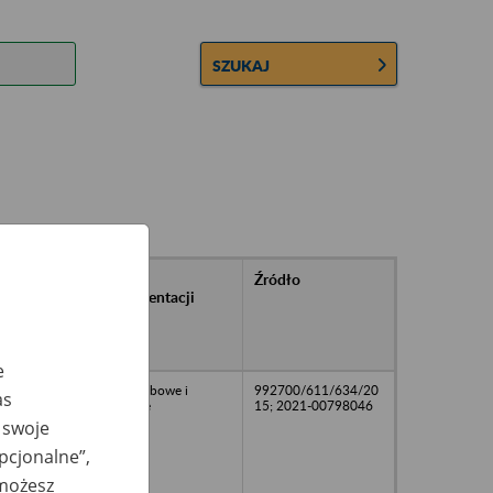
SZUKAJ
rańcowe
Rodzaj
Źródło
ntacji
dokumentacji
owywanej w
ach
owych
e
akta osobowe i
992700/611/634/20
as
płacowe
15; 2021-00798046
 swoje
opcjonalne”,
 możesz