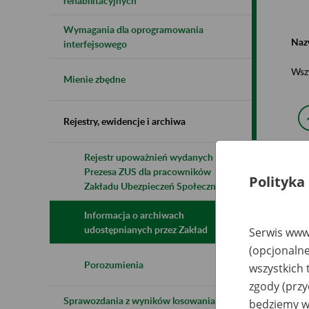
rehabilitacyjnych
Wymagania dla oprogramowania
Naz
interfejsowego
Wsz
Mienie zbędne
Rejestry, ewidencje i archiwa
Rejestr upoważnień wydanych przez
Prezesa ZUS dla pracowników
N
Polityka
z
Zakładu Ubezpieczeń Społecznych
z
Informacja o archiwach
udostępnianych przez Zakład
Serwis www.
Cz
(opcjonalne
Pr
Ge
Porozumienia
wszystkich 
o.
Cz
zgody (przy
Wo
Sprawozdania z wyników losowania do
będziemy wy
7