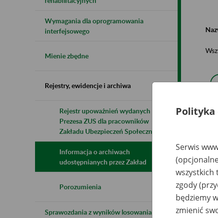
rehabilitacyjnych
Wymagania dla oprogramowania
Naz
interfejsowego
Wsz
Mienie zbędne
Rejestry, ewidencje i archiwa
Polityka
Rejestr upoważnień wydanych przez
Prezesa ZUS dla pracowników
N
z
Zakładu Ubezpieczeń Społecznych
z
Serwis www.
Informacja o archiwach
(opcjonalne
udostępnianych przez Zakład
wszystkich 
Sz
Pr
zgody (przy
B
Porozumienia
"P
będziemy wy
Sz
zmienić swo
Sprawozdania z wyników losowania do
Sp