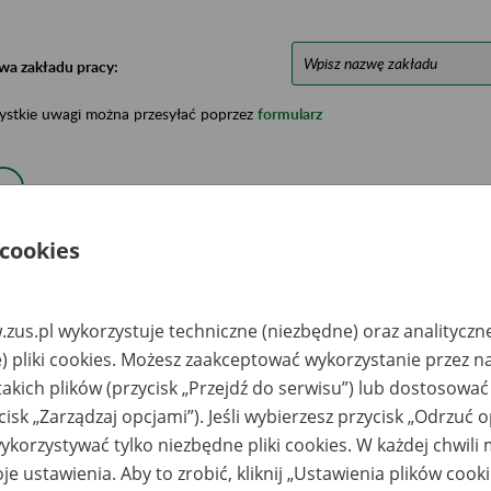
wa zakładu pracy:
ystkie uwagi można przesyłać poprzez
formularz
Ukryj wszystkie pozycje bazy
 cookies
azwa
Miejsce
Nr zespołu akt w
Daty k
likwidowanego
przechowywania
archiwum
dokume
akładu pracy
dokumentów
państwowym
przech
zus.pl wykorzystuje techniczne (niezbędne) oraz analityczn
archiw
państw
) pliki cookies. Możesz zaakceptować wykorzystanie przez n
takich plików (przycisk „Przejdź do serwisu”) lub dostosować
czecineckie
Archiwum Państwowe
zedsiębiorstwo
ul. M. Skłodowskiej-
cisk „Zarządzaj opcjami”). Jeśli wybierzesz przycisk „Odrzuć 
udowlane
Curie 2; 75-950
ojezierze" ,
Koszalin; tel/fax 342
korzystywać tylko niezbędne pliki cookies. W każdej chwili
czecinek
26 22; 346 21 81
je ustawienia. Aby to zrobić, kliknij „Ustawienia plików cook
ółdzielnia Pracy
Archiwum Państwowe