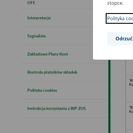
stopce.
OFE
Rę
i 
"A
Interpretacje
Polityka co
Sp
"
Ko
Sygnalista
Odrzuć
Sp
Zakładowe Plany Kont
"A
Kontrola płatników składek
"A
Ko
Polityka cookies
"B
Instrukcja korzystania z BIP ZUS
Ko