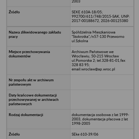
2003
SEKE 610A-18/05;
992700/611/748/2015-SAK, UNP:
2017-00188672, 2026-00125380
Spółdzielnia Mieszkaniowa
"Stokrotka",/n57-130 Przeworno
ul.Szkolna
Archiwum Państwowe we
Wrocławiu, 50-215 Wrocław
ul.Pomorska 2; tel.328-81-01,fax
328 83 95;
email:wroclaw@ap.wroc.pl
dokumentacja osobowa z lat 1999-
2003, dokumentacja płacowa z lat
1998-2005
SEke 610-39/06