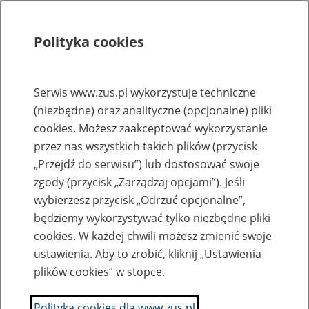
Polityka cookies
Szukaj
Menu
Serwis www.zus.pl wykorzystuje techniczne
(niezbędne) oraz analityczne (opcjonalne) pliki
Rejestry, ewidencje i archiwa
cookies. Możesz zaakceptować wykorzystanie
Baza zlikwidowanych lub
przez nas wszystkich takich plików (przycisk
„Przejdź do serwisu”) lub dostosować swoje
przekształconych zakładów pracy
zgody (przycisk „Zarządzaj opcjami”). Jeśli
wybierzesz przycisk „Odrzuć opcjonalne”,
Nazwa zakładu pracy:
będziemy wykorzystywać tylko niezbędne pliki
cookies. W każdej chwili możesz zmienić swoje
ustawienia. Aby to zrobić, kliknij „Ustawienia
plików cookies” w stopce.
SZUKAJ
Polityka cookies dla www.zus.pl