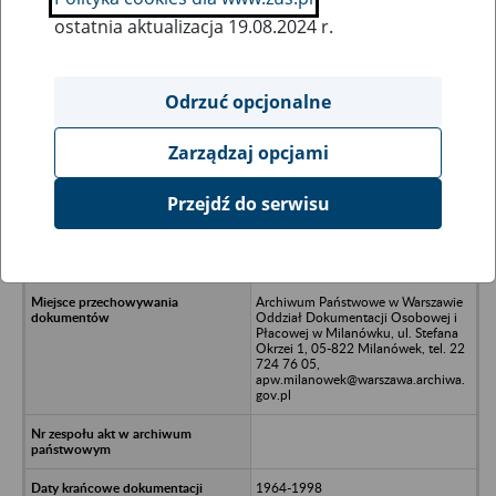
ostatnia aktualizacja 19.08.2024 r.
Wszystkie uwagi można przesyłać poprzez
formularz
Odrzuć opcjonalne
Zarządzaj opcjami
Ukryj wszystkie pozycje bazy
Przejdź do serwisu
Przedsiębiorstwo Budownictwa
Wodnego i Melioracji WODMEL, 02-
441 Warszawa, ul. Rejonowa 6/8
Archiwum Państwowe w Warszawie
Oddział Dokumentacji Osobowej i
Płacowej w Milanówku, ul. Stefana
Okrzei 1, 05-822 Milanówek, tel. 22
724 76 05,
apw.milanowek@warszawa.archiwa.
gov.pl
1964-1998