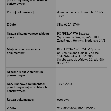
dokumentacja osobowa z lat 1996-
1999
SEke 610A-17/04
POPPE&WIRTH Sp. z o.o.
Wyposażenie Wnętrz, /n68-100
Żagań /nul. Henryka Brodatego 14/1
PERFEKCJA ARCHIWUM Sp.z o.o.
65-775 Zielona Góra ul. Zacisze
16A, Składnica akt: 66-200
Świebodzin, ul. Wałowa 26, tel. (68)
38-22-115
1992-2005
osobowa
992700/610A/20/2012/SAK