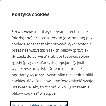
Polityka cookies
Szukaj
Menu
Serwis www.zus.pl wykorzystuje techniczne
(niezbędne) oraz analityczne (opcjonalne) pliki
Rejestry, ewidencje i archiwa
cookies. Możesz zaakceptować wykorzystanie
Baza zlikwidowanych lub
przez nas wszystkich takich plików (przycisk
„Przejdź do serwisu”) lub dostosować swoje
przekształconych zakładów pracy
zgody (przycisk „Zarządzaj opcjami”). Jeśli
wybierzesz przycisk „Odrzuć opcjonalne”,
Nazwa zakładu pracy:
będziemy wykorzystywać tylko niezbędne pliki
cookies. W każdej chwili możesz zmienić swoje
ustawienia. Aby to zrobić, kliknij „Ustawienia
plików cookies” w stopce.
SZUKAJ
Polityka cookies dla www.zus.pl