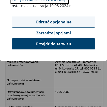
ostatnia aktualizacja 19.08.2024 r.
Wszystkie uwagi można przesyłać poprzez
formularz
Odrzuć opcjonalne
Zarządzaj opcjami
Ukryj wszystkie pozycje bazy
Przejdź do serwisu
Saxon International System INC Sp. z
o.o., Kraków
Agencja Kapitałowo-Promocyjna
IRBA Sp. z o.o. 41-400 Mysłowice,
ul. Mikołowska 29, tel. 600 023 911,
e-mail: biuro@irba.pl, www.irba.pl
1995-2002
Dokumentacja osobowa i płacowa z