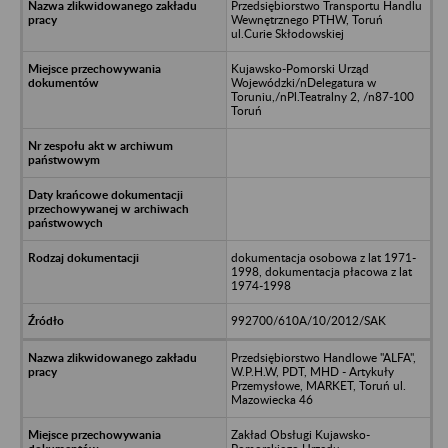
Przedsiębiorstwo Transportu Handlu
Wewnętrznego PTHW, Toruń
ul.Curie Skłodowskiej
Kujawsko-Pomorski Urząd
Wojewódzki/nDelegatura w
Toruniu,/nPl.Teatralny 2, /n87-100
Toruń
dokumentacja osobowa z lat 1971-
1998, dokumentacja płacowa z lat
1974-1998
992700/610A/10/2012/SAK
Przedsiębiorstwo Handlowe "ALFA",
W.P.H.W, PDT, MHD - Artykuły
Przemysłowe, MARKET, Toruń ul.
Mazowiecka 46
Zakład Obsługi Kujawsko-