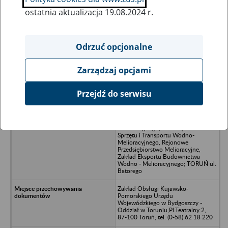
ostatnia aktualizacja 19.08.2024 r.
Wszystkie uwagi można przesyłać poprzez
formularz
Odrzuć opcjonalne
Zarządzaj opcjami
Ukryj wszystkie pozycje bazy
Przejdź do serwisu
Przedsiębiorstwo Budownictwa
Wodno-Melioracyjnego
"MELIOREX", Baza Sprzętu
Melioracyjnego, Przedsiębiorstwo
Sprzętu i Transportu Wodno-
Melioracyjnego, Rejonowe
Przedsiębiorstwo Melioracyjne,
Zakład Eksportu Budownictwa
Wodno - Melioracyjnego; TORUŃ ul.
Batorego
Zakład Obsługi Kujawsko-
Pomorskiego Urzędu
Wojewódzkiego w Bydgoszczy -
Oddział w Toruniu,Pl.Teatralny 2,
87-100 Toruń; tel. (0-58) 62 18 220