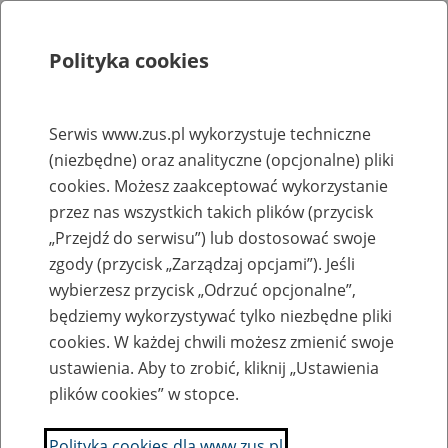
Polityka cookies
Szukaj
Menu
Serwis www.zus.pl wykorzystuje techniczne
(niezbędne) oraz analityczne (opcjonalne) pliki
Rejestry, ewidencje i archiwa
cookies. Możesz zaakceptować wykorzystanie
Baza zlikwidowanych lub
przez nas wszystkich takich plików (przycisk
„Przejdź do serwisu”) lub dostosować swoje
przekształconych zakładów pracy
zgody (przycisk „Zarządzaj opcjami”). Jeśli
wybierzesz przycisk „Odrzuć opcjonalne”,
Nazwa zakładu pracy:
będziemy wykorzystywać tylko niezbędne pliki
cookies. W każdej chwili możesz zmienić swoje
ustawienia. Aby to zrobić, kliknij „Ustawienia
plików cookies” w stopce.
SZUKAJ
Polityka cookies dla www.zus.pl