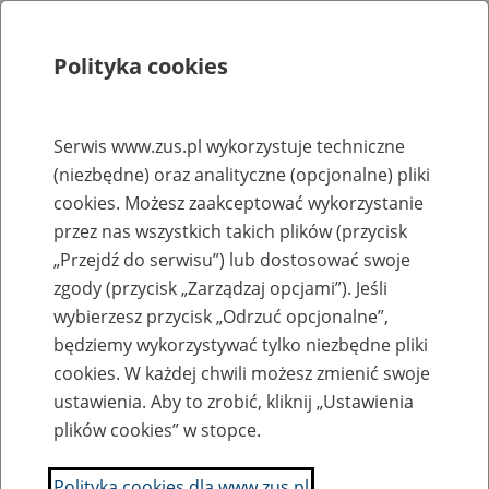
Polityka cookies
Szukaj
Menu
Serwis www.zus.pl wykorzystuje techniczne
(niezbędne) oraz analityczne (opcjonalne) pliki
Rejestry, ewidencje i archiwa
cookies. Możesz zaakceptować wykorzystanie
Baza zlikwidowanych lub
przez nas wszystkich takich plików (przycisk
„Przejdź do serwisu”) lub dostosować swoje
przekształconych zakładów pracy
zgody (przycisk „Zarządzaj opcjami”). Jeśli
wybierzesz przycisk „Odrzuć opcjonalne”,
Nazwa zakładu pracy:
będziemy wykorzystywać tylko niezbędne pliki
cookies. W każdej chwili możesz zmienić swoje
ustawienia. Aby to zrobić, kliknij „Ustawienia
plików cookies” w stopce.
SZUKAJ
Polityka cookies dla www.zus.pl