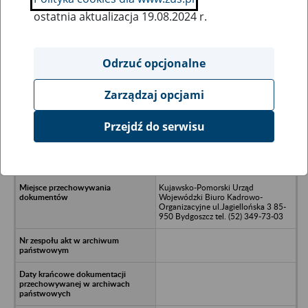
ostatnia aktualizacja 19.08.2024 r.
Wszystkie uwagi można przesyłać poprzez
formularz
Odrzuć opcjonalne
Zarządzaj opcjami
Ukryj wszystkie pozycje bazy
Przejdź do serwisu
Przedsiębiorstwo Instalacji
Przemysłowych "TERMOBUDOWA"
w Bydgoszczy
Kujawsko-Pomorski Urząd
Wojewódzki Biuro Kadrowo-
Organizacyjne ul.Jagiellońska 3 85-
950 Bydgoszcz tel. (52) 349-73-03