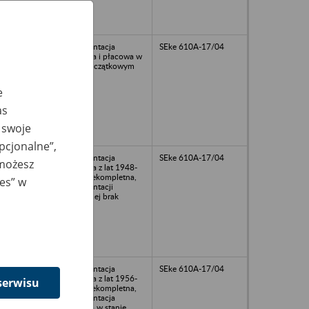
dokumentacja
SEke 610A-17/04
osobowa i płacowa w
stanie szczątkowym
e
as
 swoje
opcjonalne”,
dokumentacja
SEke 610A-17/04
 możesz
osobowa z lat 1948-
1958 niekompletna,
ies” w
dokumentacji
płacowaej brak
dokumentacja
SEke 610A-17/04
osobowa z lat 1956-
serwisu
1965 niekompletna,
dokumentacja
płacowa w stanie