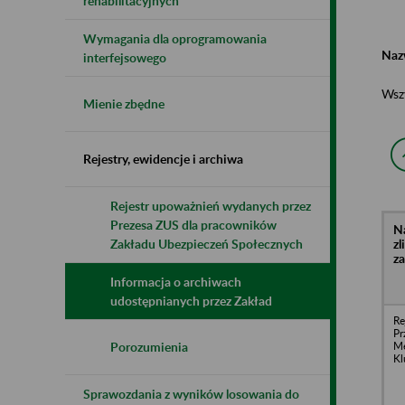
rehabilitacyjnych
Wymagania dla oprogramowania
Naz
interfejsowego
Wsz
Mienie zbędne
Rejestry, ewidencje i archiwa
Rejestr upoważnień wydanych przez
Prezesa ZUS dla pracowników
N
z
Zakładu Ubezpieczeń Społecznych
z
Informacja o archiwach
udostępnianych przez Zakład
Re
Pr
Me
Porozumienia
Kl
Sprawozdania z wyników losowania do