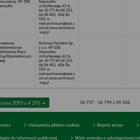
munalnej; 49-100
Niemodlin
emodlin
ul.Korfantego 42 A,
tel. (0-77) 46 06 251,
46 06 401, 406 06
559; e-
mail:archiwum@atol.c
om.pl;www.archiwum
.org.pl
wiatowa
Archiwa Opolskie Sp.
elobranżowa
z o.o. 49-100
ółdzielnia Pracy
Niemodlin
ług Rzemieślniczyh,
ul.Korfantego 42 A,
zeg
tel. (0-77) 46 06 251,
46 06 401, 406 06
559; e-
mail:archiwum@atol.c
om.pl;www.archiwum
.org.pl
16 737 - 16 744 z 34 356.
trona 2093 z 4 295
pności
Ustawienia plików cookies
Rejestr zmian
tępie do informacji publicznej
Wzór wniosku o udostępnienie inf