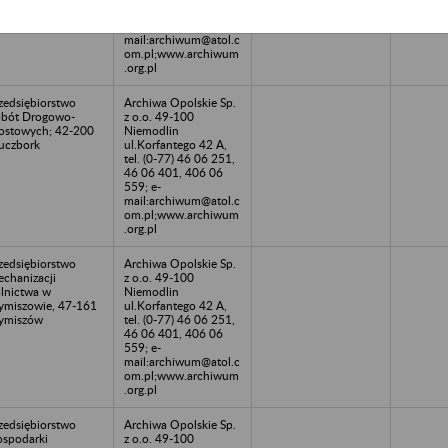
46 06 401, 406 06
559; e-
mail:archiwum@atol.c
om.pl;www.archiwum
.org.pl
zedsiębiorstwo
Archiwa Opolskie Sp.
bót Drogowo-
z o.o. 49-100
stowych; 42-200
Niemodlin
uczbork
ul.Korfantego 42 A,
tel. (0-77) 46 06 251,
46 06 401, 406 06
559; e-
mail:archiwum@atol.c
om.pl;www.archiwum
.org.pl
zedsiębiorstwo
Archiwa Opolskie Sp.
chanizacji
z o.o. 49-100
lnictwa w
Niemodlin
ymiszowie, 47-161
ul.Korfantego 42 A,
ymiszów
tel. (0-77) 46 06 251,
46 06 401, 406 06
559; e-
mail:archiwum@atol.c
om.pl;www.archiwum
.org.pl
zedsiębiorstwo
Archiwa Opolskie Sp.
spodarki
z o.o. 49-100