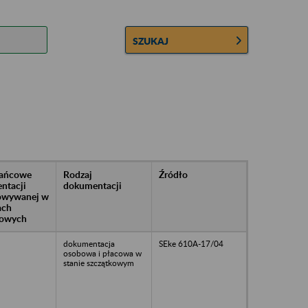
SZUKAJ
rańcowe
Rodzaj
Źródło
ntacji
dokumentacji
owywanej w
ach
owych
dokumentacja
SEke 610A-17/04
osobowa i płacowa w
stanie szczątkowym