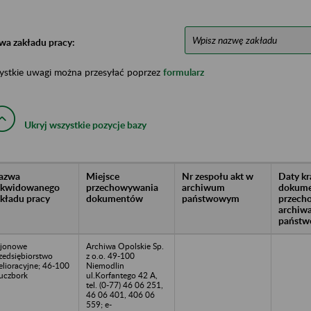
wa zakładu pracy:
ystkie uwagi można przesyłać poprzez
formularz
Ukryj wszystkie pozycje bazy
azwa
Miejsce
Nr zespołu akt w
Daty k
likwidowanego
przechowywania
archiwum
dokume
akładu pracy
dokumentów
państwowym
przech
archiw
państw
jonowe
Archiwa Opolskie Sp.
zedsiębiorstwo
z o.o. 49-100
lioracyjne; 46-100
Niemodlin
uczbork
ul.Korfantego 42 A,
tel. (0-77) 46 06 251,
46 06 401, 406 06
559; e-