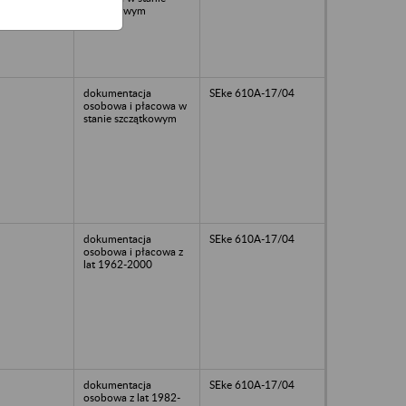
szczątkowym
dokumentacja
SEke 610A-17/04
osobowa i płacowa w
stanie szczątkowym
dokumentacja
SEke 610A-17/04
osobowa i płacowa z
lat 1962-2000
dokumentacja
SEke 610A-17/04
osobowa z lat 1982-