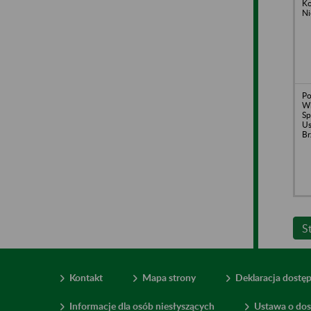
Ko
Ni
Po
Wi
Sp
Us
Br
S
Kontakt
Mapa strony
Deklaracja dostę
Informacje dla osób niesłyszących
Ustawa o dos