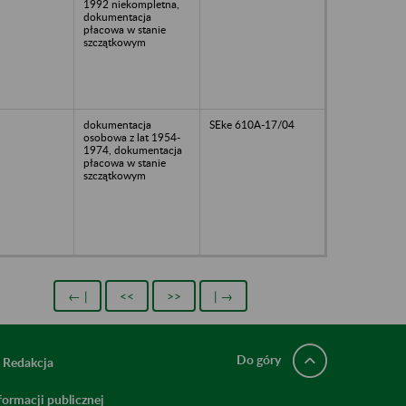
1992 niekompletna,
dokumentacja
płacowa w stanie
szczątkowym
dokumentacja
SEke 610A-17/04
osobowa z lat 1954-
1974, dokumentacja
płacowa w stanie
szczątkowym
← |
<<
>>
| →
Do góry
Redakcja
ormacji publicznej