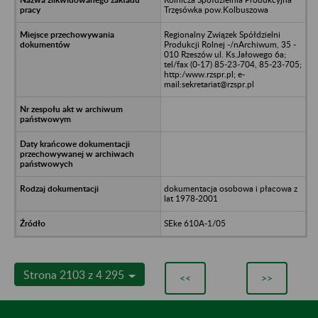
Trzęsówka pow.Kolbuszowa
Regionalny Związek Spółdzielni
Produkcji Rolnej -/nArchiwum, 35 -
010 Rzeszów ul. Ks.Jałowego 6a;
tel/fax (0-17) 85-23-704, 85-23-705;
http:/www.rzspr.pl; e-
mail:sekretariat@rzspr.pl
dokumentacja osobowa i płacowa z
lat 1978-2001
SEke 610A-1/05
Strona 2103 z 4 295
<<
>>