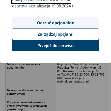
ostatnia aktualizacja 19.08.2024 r.
Wszystkie uwagi można przesyłać poprzez
formularz
Odrzuć opcjonalne
Zarządzaj opcjami
Ukryj wszystkie pozycje bazy
Przejdź do serwisu
Stowarzyszenie Rolników
Spółdzielców, Rzeszów
Regionalny Związek Spółdzielni
Produkcji Rolnej -/nArchiwum, 35 -
010 Rzeszów ul. Ks.Jałowego 6a;
tel/fax (0-17) 85-23-704, 85-23-705;
http:/www.rzspr.pl; e-
mail:sekretariat@rzspr.pl