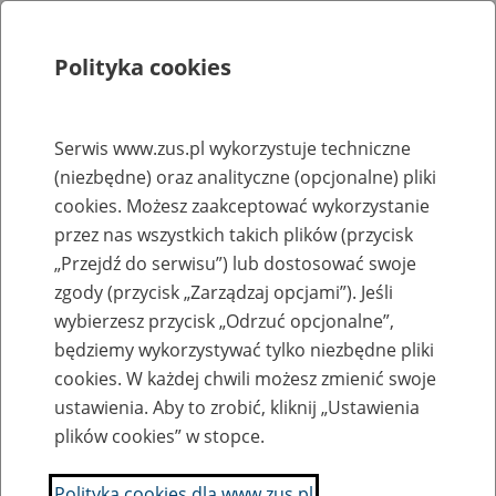
Polityka cookies
Szukaj
Menu
Serwis www.zus.pl wykorzystuje techniczne
(niezbędne) oraz analityczne (opcjonalne) pliki
Rejestry, ewidencje i archiwa
cookies. Możesz zaakceptować wykorzystanie
Baza zlikwidowanych lub
przez nas wszystkich takich plików (przycisk
„Przejdź do serwisu”) lub dostosować swoje
przekształconych zakładów pracy
zgody (przycisk „Zarządzaj opcjami”). Jeśli
wybierzesz przycisk „Odrzuć opcjonalne”,
Nazwa zakładu pracy:
będziemy wykorzystywać tylko niezbędne pliki
cookies. W każdej chwili możesz zmienić swoje
ustawienia. Aby to zrobić, kliknij „Ustawienia
plików cookies” w stopce.
SZUKAJ
Polityka cookies dla www.zus.pl