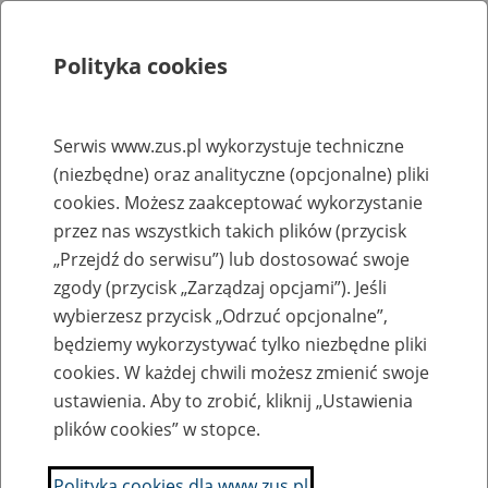
Polityka cookies
Szukaj
Menu
Serwis www.zus.pl wykorzystuje techniczne
(niezbędne) oraz analityczne (opcjonalne) pliki
Rejestry, ewidencje i archiwa
cookies. Możesz zaakceptować wykorzystanie
Baza zlikwidowanych lub
przez nas wszystkich takich plików (przycisk
„Przejdź do serwisu”) lub dostosować swoje
przekształconych zakładów pracy
zgody (przycisk „Zarządzaj opcjami”). Jeśli
wybierzesz przycisk „Odrzuć opcjonalne”,
Nazwa zakładu pracy:
będziemy wykorzystywać tylko niezbędne pliki
cookies. W każdej chwili możesz zmienić swoje
ustawienia. Aby to zrobić, kliknij „Ustawienia
plików cookies” w stopce.
SZUKAJ
Polityka cookies dla www.zus.pl