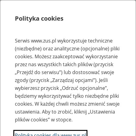
Polityka cookies
Szukaj
Menu
Serwis www.zus.pl wykorzystuje techniczne
(niezbędne) oraz analityczne (opcjonalne) pliki
Rejestry, ewidencje i archiwa
cookies. Możesz zaakceptować wykorzystanie
Baza zlikwidowanych lub
przez nas wszystkich takich plików (przycisk
„Przejdź do serwisu”) lub dostosować swoje
przekształconych zakładów pracy
zgody (przycisk „Zarządzaj opcjami”). Jeśli
wybierzesz przycisk „Odrzuć opcjonalne”,
Nazwa zakładu pracy:
będziemy wykorzystywać tylko niezbędne pliki
cookies. W każdej chwili możesz zmienić swoje
ustawienia. Aby to zrobić, kliknij „Ustawienia
plików cookies” w stopce.
SZUKAJ
Polityka cookies dla www.zus.pl