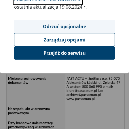
ostatnia aktualizacja 19.08.2024 r.
Wszystkie uwagi można przesyłać poprzez
formularz
Odrzuć opcjonalne
Zarządzaj opcjami
Ukryj wszystkie pozycje bazy
Przejdź do serwisu
Sherman Partners Sp. z o.o. w
upadłości 32-830 Wojnicz, ul.
Warszawska 35
PAST ACTUM Spółka z o.o. 95-070
Aleksandrów Łódzki, ul. Zgierska 47
A telefon: 500 068 990 e-mail:
biuro@pastactum.pl lub
archiwa@pastactum.pl
www.pastactum.pl