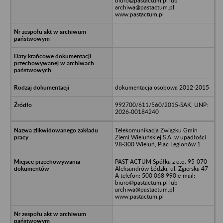
biuro@pastactum.pl lub
archiwa@pastactum.pl
www.pastactum.pl
dokumentacja osobowa 2012-2015
992700/611/560/2015-SAK, UNP:
2026-00184240
Telekomunikacja Związku Gmin
Ziemi Wieluńskiej S.A. w upadłości
98-300 Wieluń, Plac Legionów 1
PAST ACTUM Spółka z o.o. 95-070
Aleksandrów Łódzki, ul. Zgierska 47
A telefon: 500 068 990 e-mail:
biuro@pastactum.pl lub
archiwa@pastactum.pl
www.pastactum.pl