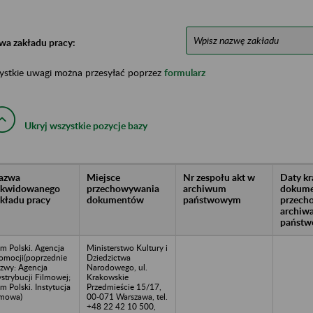
wa zakładu pracy:
ystkie uwagi można przesyłać poprzez
formularz
Ukryj wszystkie pozycje bazy
azwa
Miejsce
Nr zespołu akt w
Daty k
likwidowanego
przechowywania
archiwum
dokume
akładu pracy
dokumentów
państwowym
przech
archiw
państw
lm Polski. Agencja
Ministerstwo Kultury i
omocji(poprzednie
Dziedzictwa
zwy: Agencja
Narodowego, ul.
strybucji Filmowej;
Krakowskie
lm Polski. Instytucja
Przedmieście 15/17,
lmowa)
00-071 Warszawa, tel.
+48 22 42 10 500,