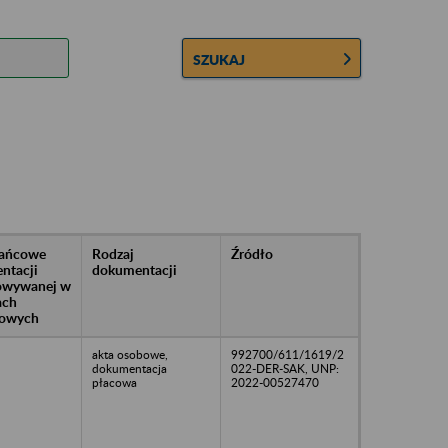
SZUKAJ
rańcowe
Rodzaj
Źródło
ntacji
dokumentacji
owywanej w
ach
owych
akta osobowe,
992700/611/1619/2
dokumentacja
022-DER-SAK, UNP:
płacowa
2022-00527470