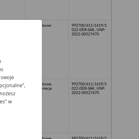
akta osobowe
992700/611/1619/2
022-DER-SAK, UNP:
2022-00527470
e
as
 swoje
akta osobowe,
992700/611/1619/2
opcjonalne”,
dokumentacja
022-DER-SAK, UNP:
 możesz
płacowa
2022-00527470
ies” w
akta osobowe
992700/611/1619/2