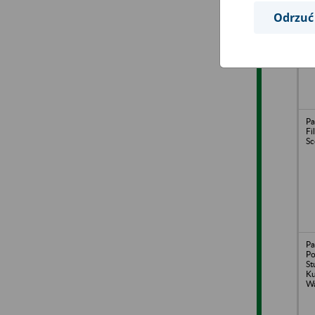
Ki
Odrzuć
Pa
Fi
Sc
P
Po
St
Ku
Wa