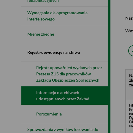
rehabilitacyjnych
Wymagania dla oprogramowania
Naz
interfejsowego
Wsz
Mienie zbędne
Rejestry, ewidencje i archiwa
Rejestr upoważnień wydanych przez
Prezesa ZUS dla pracowników
N
z
Zakładu Ubezpieczeń Społecznych
z
Informacja o archiwach
udostępnianych przez Zakład
Fi
Pr
na
Porozumienia
Dy
Fi
fi
Sprawozdania z wyników losowania do