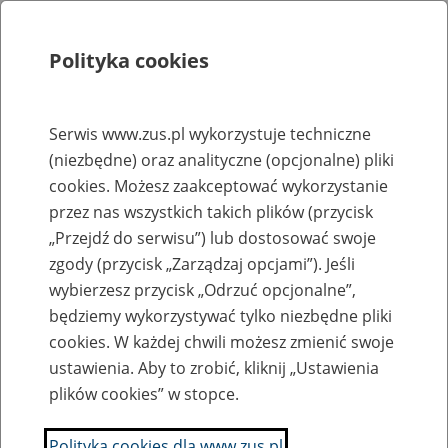
Polityka cookies
Szukaj
Menu
Serwis www.zus.pl wykorzystuje techniczne
(niezbędne) oraz analityczne (opcjonalne) pliki
Rejestry, ewidencje i archiwa
cookies. Możesz zaakceptować wykorzystanie
Baza zlikwidowanych lub
przez nas wszystkich takich plików (przycisk
„Przejdź do serwisu”) lub dostosować swoje
przekształconych zakładów pracy
zgody (przycisk „Zarządzaj opcjami”). Jeśli
wybierzesz przycisk „Odrzuć opcjonalne”,
Nazwa zakładu pracy:
będziemy wykorzystywać tylko niezbędne pliki
cookies. W każdej chwili możesz zmienić swoje
ustawienia. Aby to zrobić, kliknij „Ustawienia
plików cookies” w stopce.
SZUKAJ
Polityka cookies dla www.zus.pl