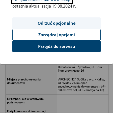
ostatnia aktualizacja 19.08.2024 r.
Wszystkie uwagi można przesyłać poprzez
formularz
Odrzuć opcjonalne
Zarządzaj opcjami
Ukryj wszystkie pozycje bazy
Przejdź do serwisu
Przedsiębiorstwo Produkcyjno-
Handlowe LEMARKO Spółka
Cywilna Marek Dobrowolski, Lesław
Włodarczyk, Mieczysław
Kwiatkowski - Żyrardów, ul. Bora
Komorowskiego 16
ARCHEON24 Spółka z o.o. - Kalisz,
ul. Widok 2A (miejsce
przechowywania dokumentacji: 67-
100 Nowa Sól, ul. Gimnazjalna 13)